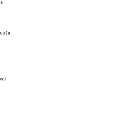
la
e duša
sti