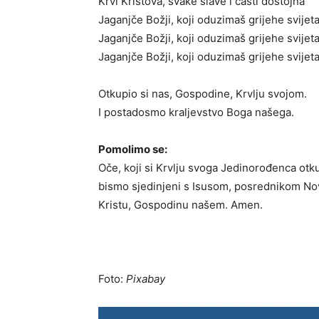
Krvi Kristova, svake slave i časti dostojna
Jaganjče Božji, koji oduzimaš grijehe svijet
Jaganjče Božji, koji oduzimaš grijehe svijeta
Jaganjče Božji, koji oduzimaš grijehe svijet
Otkupio si nas, Gospodine, Krvlju svojom.
I postadosmo kraljevstvo Boga našega.
Pomolimo se:
Oče, koji si Krvlju svoga Jedinorođenca otku
bismo sjedinjeni s Isusom, posrednikom Nov
Kristu, Gospodinu našem. Amen.
Foto:
Pixabay