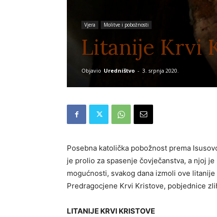
Vjera
Molitve i pobožnosti
Litanije Krvi 
Objavio
Uredništvo
-
3. srpnja 2020.
Posebna katolička pobožnost prema Isusovoj
je prolio za spasenje čovječanstva, a njoj je
mogućnosti, svakog dana izmoli ove litanije 
Predragocjene Krvi Kristove, pobjednice zl
LITANIJE KRVI KRISTOVE