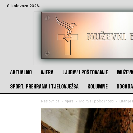
8. kolovoza 2026.
AKTUALNO
VJERA
LJUBAV I POŠTOVANJE
MUŽEVN
SPORT, PREHRANA I TJELOVJEŽBA
KOLUMNE
DOGAĐA
Naslovnica
Vjera
Molitve i pobožnosti
Litanije