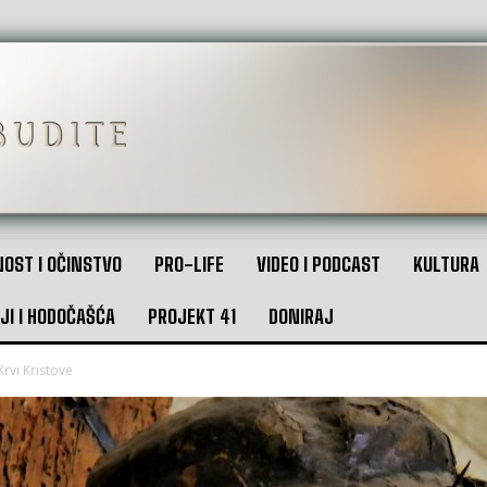
OST I OČINSTVO
PRO-LIFE
VIDEO I PODCAST
KULTURA
JI I HODOČAŠĆA
PROJEKT 41
DONIRAJ
 Krvi Kristove