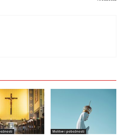
božnosti
Molitve i pobožnosti