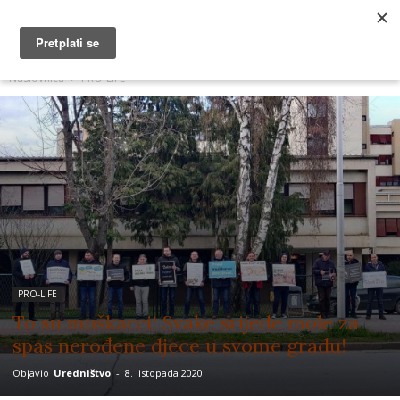
MUŽEVNI BUDITE
Naslovnica
PRO-LIFE
PRO-LIFE
To su muškarci! Svake srijede mole za
spas nerođene djece u svome gradu!
Objavio
Uredništvo
-
8. listopada 2020.