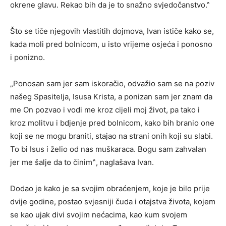
okrene glavu. Rekao bih da je to snažno svjedočanstvo.‟
Što se tiče njegovih vlastitih dojmova, Ivan ističe kako se,
kada moli pred bolnicom, u isto vrijeme osjeća i ponosno
i ponizno.
„Ponosan sam jer sam iskoračio, odvažio sam se na poziv
našeg Spasitelja, Isusa Krista, a ponizan sam jer znam da
me On pozvao i vodi me kroz cijeli moj život, pa tako i
kroz molitvu i bdjenje pred bolnicom, kako bih branio one
koji se ne mogu braniti, stajao na strani onih koji su slabi.
To bi Isus i želio od nas muškaraca. Bogu sam zahvalan
jer me šalje da to činim‟, naglašava Ivan.
Dodao je kako je sa svojim obraćenjem, koje je bilo prije
dvije godine, postao svjesniji čuda i otajstva života, kojem
se kao ujak divi svojim nećacima, kao kum svojem