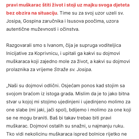
pravi muškarac štiti život i stoji uz majku svoga djeteta
bez obzira na situaciju
. Time su za svoj uzor uzeli sv.
Josipa, Gospina zaručnika i Isusova poočima, uzora
autentične muževnosti i očinstva.
Razgovarali smo s Ivanom, čija je supruga voditeljica
Inicijative za Koprivnicu, i upitali ga kakvi su dojmovi
muškaraca koji zajedno mole za život, a kakvi su dojmovi
prolaznika za vrijeme
Straže sv. Josipa
.
„Naši su dojmovi odlični. Osjećam ponos kad stojim sa
svojom braćom iz istoga grada. Mislim da je to jako bitna
stvar u kojoj mi stojimo ujedinjeni i ujedinjeno molimo za
one slabe (mi jaki, jači spol), bdijemo i molimo za one koji
se ne mogu braniti. Baš bi takav trebao biti pravi
muškarac. Dojmovi ostalih su snažni, u najmanju ruku.
Tko vidi nekolicinu muškaraca ispred bolnice rijetko ne