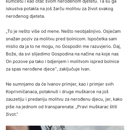
kumčetu i kao otac svom nerođenom djetetu. Ta su ga
iskustva potakla na još žarču molitvu za život svakog
nerođenog djeteta.
„To je nešto više od mene. Nešto neobjašnjivo. Osjećam
snažan poziv za molitvu pred bolnicom. Ispočetka sam
mislio da ja to ne mogu, no Gospodin me razuvjerio. Daj,
Bože, da svi slijedimo Gospodina na načine na koje nas
On pozove pa tako i bdjenjem i molitvom ispred bolnice
za spas nerođene djece‟, zaključuje Ivan.
Ne sumnjamo da će Ivanov primjer, kao i primjer svih
Koprivničanaca, potaknuti i druge muškarce na još
zauzetiju i predaniju molitvu za nerođenu djecu, jer, kako
piše na jednom od transparenata: „Pravi muškarac štiti
život.‟