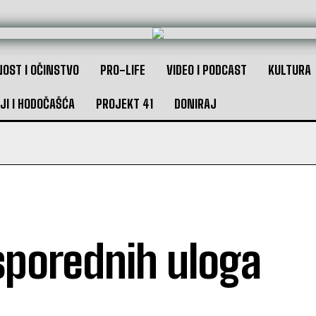
OST I OČINSTVO
PRO-LIFE
VIDEO I PODCAST
KULTURA
JI I HODOČAŠĆA
PROJEKT 41
DONIRAJ
sporednih uloga