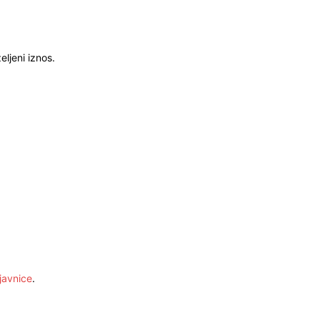
ljeni iznos.
javnice
.