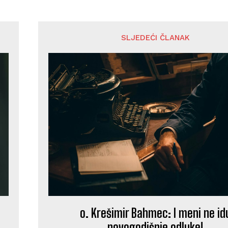
SLJEDEĆI ČLANAK
o. Krešimir Bahmec: I meni ne id
novogodišnje odluke!