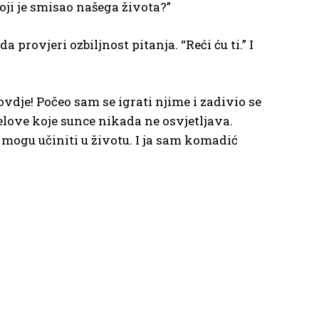
oji je smisao našega života?”
 provjeri ozbiljnost pitanja. “Reći ću ti.” I
vdje! Počeo sam se igrati njime i zadivio se
elove koje sunce nikada ne osvjetljava.
 mogu učiniti u životu. I ja sam komadić