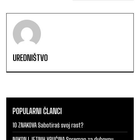
UREDNIŠTVO
POPULARNI ČLANCI
10 ZNAKOVA Sabotiraš svoj rast?
NAKON LJETNIH VRUĆINA Spreman za duhovnu