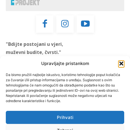
"Bdijte postojani u vjeri,
muževni budite, čvrsti."
(1 KOR 16, 13)
Upravljajte pristankom
"Muževni budite" prvi je
Da bismo pružili najbolje iskustvo, koristimo tehnologije poput kolačića
za čuvanje i/ili pristup informacijama o uređaju. Suglasnost s ovim
hrvatski portal za katoličke
tehnologijama će nam omogućiti da obrađujemo podatke kao što su
muškarce koji pokušava
ponašanje pri pregledavanju ili jedinstveni ID-ovi na ovoj web stranici.
reafirmirati u današnje
Nepristanak ili povlačenje suglasnosti može negativno utjecati na
određene karakteristike i funkcije.
vrijeme itekako narušen
biblijski koncept muževnosti,
koji pokušavamo osvijetliti iz
Prihvati
više aspekata, prigodnih