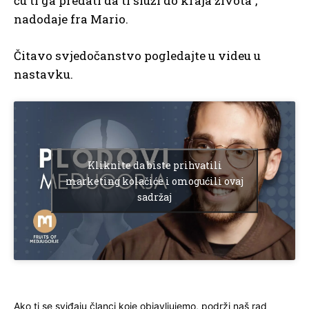
ću ti ga predati da ti služi do kraja života”,
nadodaje fra Mario.
Čitavo svjedočanstvo pogledajte u videu u
nastavku.
Kliknite da biste prihvatili
marketing kolačiće i omogućili ovaj
sadržaj
Ako ti se sviđaju članci koje objavljujemo, podrži naš rad