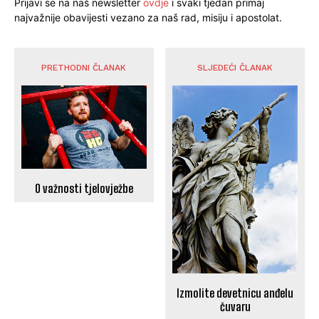
Prijavi se na naš newsletter
ovdje
i svaki tjedan primaj
najvažnije obavijesti vezano za naš rad, misiju i apostolat.
PRETHODNI ČLANAK
SLJEDEĆI ČLANAK
O važnosti tjelovježbe
Izmolite devetnicu anđelu
čuvaru