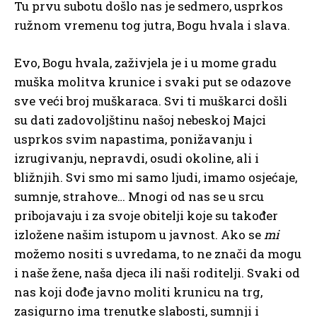
Tu prvu subotu došlo nas je sedmero, usprkos
ružnom vremenu tog jutra, Bogu hvala i slava.
Evo, Bogu hvala, zaživjela je i u mome gradu
muška molitva krunice i svaki put se odazove
sve veći broj muškaraca. Svi ti muškarci došli
su dati zadovoljštinu našoj nebeskoj Majci
usprkos svim napastima, ponižavanju i
izrugivanju, nepravdi, osudi okoline, ali i
bližnjih. Svi smo mi samo ljudi, imamo osjećaje,
sumnje, strahove… Mnogi od nas se u srcu
pribojavaju i za svoje obitelji koje su također
izložene našim istupom u javnost. Ako se
mi
možemo nositi s uvredama, to ne znači da mogu
i naše žene, naša djeca ili naši roditelji. Svaki od
nas koji dođe javno moliti krunicu na trg,
zasigurno ima trenutke slabosti, sumnji i