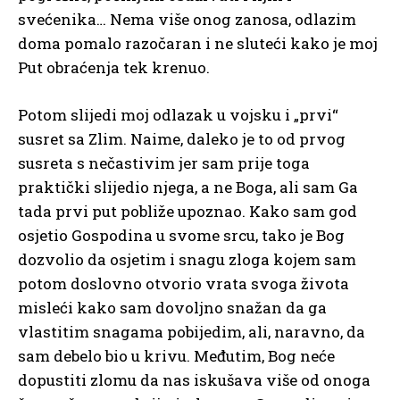
svećenika… Nema više onog zanosa, odlazim
doma pomalo razočaran i ne sluteći kako je moj
Put obraćenja tek krenuo.
Potom slijedi moj odlazak u vojsku i „prvi“
susret sa Zlim. Naime, daleko je to od prvog
susreta s nečastivim jer sam prije toga
praktički slijedio njega, a ne Boga, ali sam Ga
tada prvi put pobliže upoznao. Kako sam god
osjetio Gospodina u svome srcu, tako je Bog
dozvolio da osjetim i snagu zloga kojem sam
potom doslovno otvorio vrata svoga života
misleći kako sam dovoljno snažan da ga
vlastitim snagama pobijedim, ali, naravno, da
sam debelo bio u krivu. Međutim, Bog neće
dopustiti zlomu da nas iskušava više od onoga