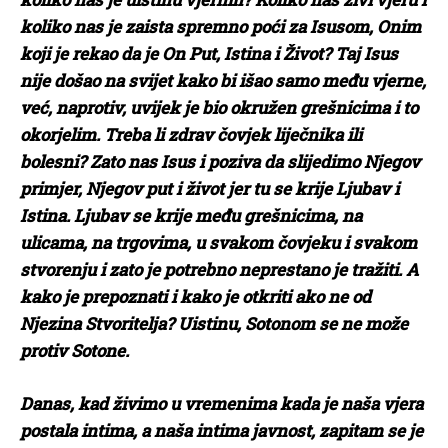
koliko nas je zaista spremno poći za Isusom, Onim
koji je rekao da je On Put, Istina i Život? Taj Isus
nije došao na svijet kako bi išao samo među vjerne,
već, naprotiv, uvijek je bio okružen grešnicima i to
okorjelim. Treba li zdrav čovjek liječnika ili
bolesni? Zato nas Isus i poziva da slijedimo Njegov
primjer, Njegov put i život jer tu se krije Ljubav i
Istina. Ljubav se krije među grešnicima, na
ulicama, na trgovima, u svakom čovjeku i svakom
stvorenju i zato je potrebno neprestano je tražiti. A
kako je prepoznati i kako je otkriti ako ne od
Njezina Stvoritelja? Uistinu, Sotonom se ne može
protiv Sotone.
Danas, kad živimo u vremenima kada je naša vjera
postala intima, a naša intima javnost, zapitam se je