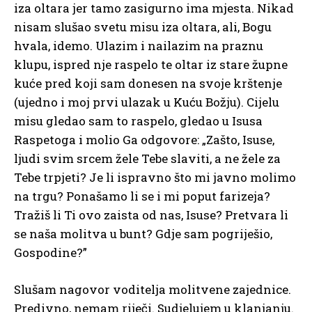
iza oltara jer tamo zasigurno ima mjesta. Nikad
nisam slušao svetu misu iza oltara, ali, Bogu
hvala, idemo. Ulazim i nailazim na praznu
klupu, ispred nje raspelo te oltar iz stare župne
kuće pred koji sam donesen na svoje krštenje
(ujedno i moj prvi ulazak u Kuću Božju). Cijelu
misu gledao sam to raspelo, gledao u Isusa
Raspetoga i molio Ga odgovore: „Zašto, Isuse,
ljudi svim srcem žele Tebe slaviti, a ne žele za
Tebe trpjeti? Je li ispravno što mi javno molimo
na trgu? Ponašamo li se i mi poput farizeja?
Tražiš li Ti ovo zaista od nas, Isuse? Pretvara li
se naša molitva u bunt? Gdje sam pogriješio,
Gospodine?”
Slušam nagovor voditelja molitvene zajednice.
Predivno, nemam riječi. Sudjelujem u klanjanju.