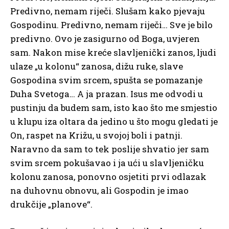
Predivno, nemam riječi. Slušam kako pjevaju
Gospodinu. Predivno, nemam riječi… Sve je bilo
predivno. Ovo je zasigurno od Boga, uvjeren
sam. Nakon mise kreće slavljenički zanos, ljudi
ulaze „u kolonu“ zanosa, dižu ruke, slave
Gospodina svim srcem, spušta se pomazanje
Duha Svetoga… A ja prazan. Isus me odvodi u
pustinju da budem sam, isto kao što me smjestio
u klupu iza oltara da jedino u što mogu gledati je
On, raspet na Križu, u svojoj boli i patnji.
Naravno da sam to tek poslije shvatio jer sam
svim srcem pokušavao i ja ući u slavljeničku
kolonu zanosa, ponovno osjetiti prvi odlazak
na duhovnu obnovu, ali Gospodin je imao
drukčije „planove“.