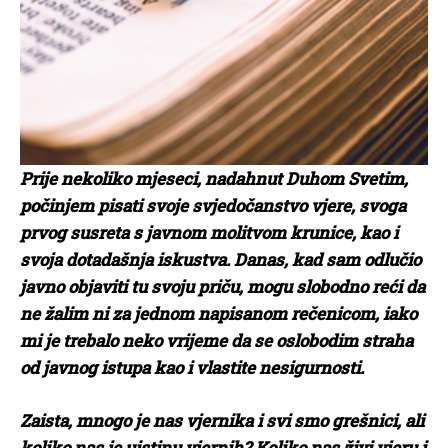
Prije nekoliko mjeseci, nadahnut Duhom Svetim,
počinjem pisati svoje svjedočanstvo vjere, svoga
prvog susreta s javnom molitvom krunice, kao i
svoja dotadašnja iskustva. Danas, kad sam odlučio
javno objaviti tu svoju priču, mogu slobodno reći da
ne žalim ni za jednom napisanom rečenicom, iako
mi je trebalo neko vrijeme da se oslobodim straha
od javnog istupa kao i vlastite nesigurnosti.
Zaista, mnogo je nas vjernika i svi smo grešnici, ali
koliko nas je uistinu vjernih? Koliko nas živi vjeru i