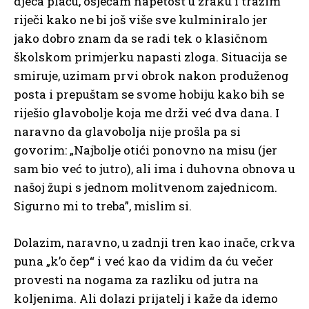
djeca plaču, osjećam napetost u zraku i tražim
riječi kako ne bi još više sve kulminiralo jer
jako dobro znam da se radi tek o klasičnom
školskom primjerku napasti zloga. Situacija se
smiruje, uzimam prvi obrok nakon produženog
posta i prepuštam se svome hobiju kako bih se
riješio glavobolje koja me drži već dva dana. I
naravno da glavobolja nije prošla pa si
govorim: „Najbolje otići ponovno na misu (jer
sam bio već to jutro), ali ima i duhovna obnova u
našoj župi s jednom molitvenom zajednicom.
Sigurno mi to treba”, mislim si.
Dolazim, naravno, u zadnji tren kao inače, crkva
puna „k’o čep“ i već kao da vidim da ću večer
provesti na nogama za razliku od jutra na
koljenima. Ali dolazi prijatelj i kaže da idemo