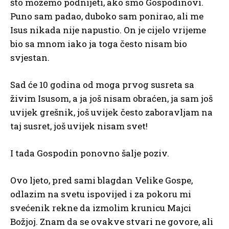
što možemo podnijeti, ako smo Gospodinovi.
Puno sam padao, duboko sam ponirao, ali me
Isus nikada nije napustio. On je cijelo vrijeme
bio sa mnom iako ja toga često nisam bio
svjestan.
Sad će 10 godina od moga prvog susreta sa
živim Isusom, a ja još nisam obraćen, ja sam još
uvijek grešnik, još uvijek često zaboravljam na
taj susret, još uvijek nisam svet!
I tada Gospodin ponovno šalje poziv.
Ovo ljeto, pred sami blagdan Velike Gospe,
odlazim na svetu ispovijed i za pokoru mi
svećenik rekne da izmolim krunicu Majci
Božjoj. Znam da se ovakve stvari ne govore, ali