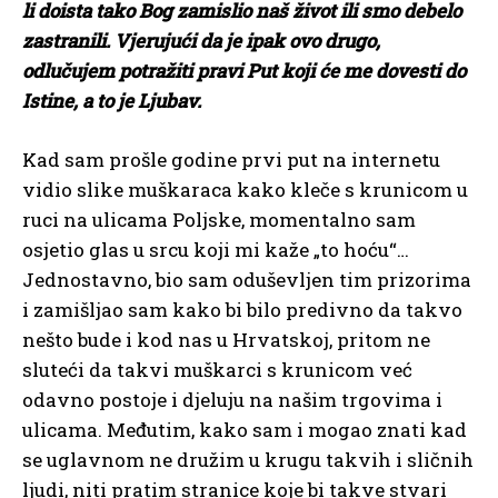
li doista tako Bog zamislio naš život ili smo debelo
zastranili. Vjerujući da je ipak ovo drugo,
odlučujem potražiti pravi Put koji će me dovesti do
Istine, a to je Ljubav.
Kad sam prošle godine prvi put na internetu
vidio slike muškaraca kako kleče s krunicom u
ruci na ulicama Poljske, momentalno sam
osjetio glas u srcu koji mi kaže „to hoću“…
Jednostavno, bio sam oduševljen tim prizorima
i zamišljao sam kako bi bilo predivno da takvo
nešto bude i kod nas u Hrvatskoj, pritom ne
sluteći da takvi muškarci s krunicom već
odavno postoje i djeluju na našim trgovima i
ulicama. Međutim, kako sam i mogao znati kad
se uglavnom ne družim u krugu takvih i sličnih
ljudi, niti pratim stranice koje bi takve stvari