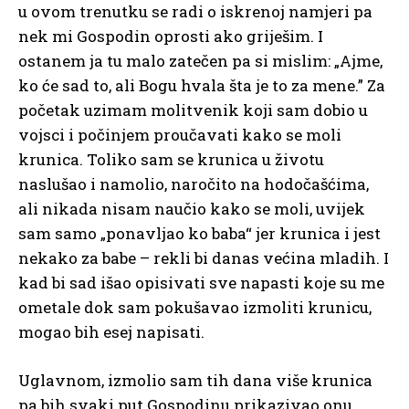
u ovom trenutku se radi o iskrenoj namjeri pa
nek mi Gospodin oprosti ako griješim. I
ostanem ja tu malo zatečen pa si mislim: „Ajme,
ko će sad to, ali Bogu hvala šta je to za mene.” Za
početak uzimam molitvenik koji sam dobio u
vojsci i počinjem proučavati kako se moli
krunica. Toliko sam se krunica u životu
naslušao i namolio, naročito na hodočašćima,
ali nikada nisam naučio kako se moli, uvijek
sam samo „ponavljao ko baba“ jer krunica i jest
nekako za babe – rekli bi danas većina mladih. I
kad bi sad išao opisivati sve napasti koje su me
ometale dok sam pokušavao izmoliti krunicu,
mogao bih esej napisati.
Uglavnom, izmolio sam tih dana više krunica
pa bih svaki put Gospodinu prikazivao onu