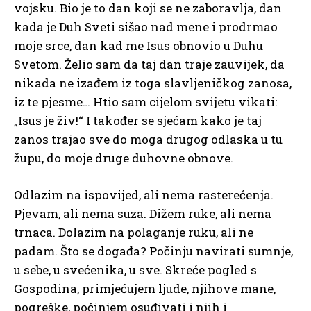
vojsku. Bio je to dan koji se ne zaboravlja, dan
kada je Duh Sveti sišao nad mene i prodrmao
moje srce, dan kad me Isus obnovio u Duhu
Svetom. Želio sam da taj dan traje zauvijek, da
nikada ne izađem iz toga slavljeničkog zanosa,
iz te pjesme… Htio sam cijelom svijetu vikati:
„Isus je živ!“ I također se sjećam kako je taj
zanos trajao sve do moga drugog odlaska u tu
župu, do moje druge duhovne obnove.
Odlazim na ispovijed, ali nema rasterećenja.
Pjevam, ali nema suza. Dižem ruke, ali nema
trnaca. Dolazim na polaganje ruku, ali ne
padam. Što se događa? Počinju navirati sumnje,
u sebe, u svećenika, u sve. Skreće pogled s
Gospodina, primjećujem ljude, njihove mane,
pogreške, počinjem osuđivati i njih i