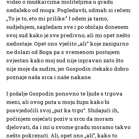
video o muškarcima moliteljima u gradu
nedaleko od moga. Pogledavši, odmah si rečem:
„To je to, eto mi prilike.” I odem ja tamo,
sudjelujem, sagledam sve i po običaju donesem
svoj sud kako je sve predivno, ali mi opet nešto
nedostaje. Opet ono vječito „ali“ koje zasigurno
ne dolazi od Boga pa s vremenom postajem
svjestan kako moj sud nije ispravan zato što
nije moje da sudim, jer Gospodin itekako dobro
poznaje naša srca i naše nakane.
I pošalje Gospodin ponovno te ljude s trgova
meni, ali ovog puta u moju župu kako bi
posvjedočili svoj „put ka trgu“. Slušajući ih,
počinjem osjećati poziv u srcu da moram
djelovati, da i mi u svome gradu moramo takvo
nešto pokrenuti. Ali, opet ono „ali”, kako to