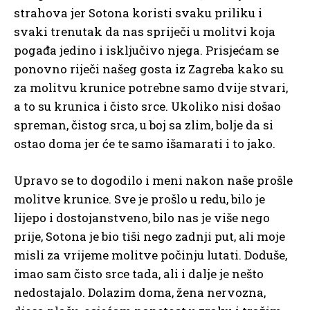
strahova jer Sotona koristi svaku priliku i
svaki trenutak da nas spriječi u molitvi koja
pogađa jedino i isključivo njega. Prisjećam se
ponovno riječi našeg gosta iz Zagreba kako su
za molitvu krunice potrebne samo dvije stvari,
a to su krunica i čisto srce. Ukoliko nisi došao
spreman, čistog srca, u boj sa zlim, bolje da si
ostao doma jer će te samo išamarati i to jako.
Upravo se to dogodilo i meni nakon naše prošle
molitve krunice. Sve je prošlo u redu, bilo je
lijepo i dostojanstveno, bilo nas je više nego
prije, Sotona je bio tiši nego zadnji put, ali moje
misli za vrijeme molitve počinju lutati. Doduše,
imao sam čisto srce tada, ali i dalje je nešto
nedostajalo. Dolazim doma, žena nervozna,