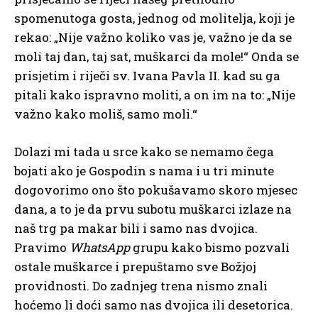
spomenutoga gosta, jednog od molitelja, koji je
rekao: „Nije važno koliko vas je, važno je da se
moli taj dan, taj sat, muškarci da mole!“ Onda se
prisjetim i riječi sv. Ivana Pavla II. kad su ga
pitali kako ispravno moliti, a on im na to: „Nije
važno kako moliš, samo moli.“
Dolazi mi tada u srce kako se nemamo čega
bojati ako je Gospodin s nama i u tri minute
dogovorimo ono što pokušavamo skoro mjesec
dana, a to je da prvu subotu muškarci izlaze na
naš trg pa makar bili i samo nas dvojica.
Pravimo
WhatsApp
grupu kako bismo pozvali
ostale muškarce i prepuštamo sve Božjoj
providnosti. Do zadnjeg trena nismo znali
hoćemo li doći samo nas dvojica ili desetorica.