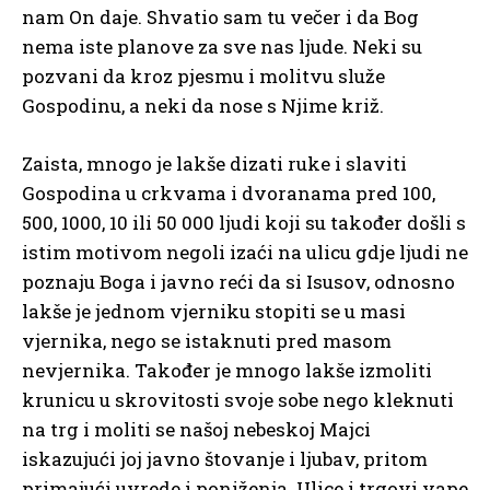
nam On daje. Shvatio sam tu večer i da Bog
nema iste planove za sve nas ljude. Neki su
pozvani da kroz pjesmu i molitvu služe
Gospodinu, a neki da nose s Njime križ.
Zaista, mnogo je lakše dizati ruke i slaviti
Gospodina u crkvama i dvoranama pred 100,
500, 1000, 10 ili 50 000 ljudi koji su također došli s
istim motivom negoli izaći na ulicu gdje ljudi ne
poznaju Boga i javno reći da si Isusov, odnosno
lakše je jednom vjerniku stopiti se u masi
vjernika, nego se istaknuti pred masom
nevjernika. Također je mnogo lakše izmoliti
krunicu u skrovitosti svoje sobe nego kleknuti
na trg i moliti se našoj nebeskoj Majci
iskazujući joj javno štovanje i ljubav, pritom
primajući uvrede i poniženja. Ulice i trgovi vape