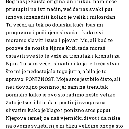
Bog naš je zaista originalan i nikad nam neće
pristupiti na isti način, već će nas svaki put
iznova iznenaditi koliko je velik i milosrdan.
Tu večer, ali tek po dolasku kući, Isus mi
progovara i počinjem shvaćati kako svi
moramo slaviti Isusa i pjevati Mu, ali kad te
pozove da nosiš s Njime Križ, tada moraš
ostaviti sve što te veže za trenutak i krenuti za
Njim. Tu sam večer shvatio i koja je treća stvar
što mi je nedostajala toga jutra, a bila je to
upravo: PONIZNOST. Moje srce jest bilo čisto, ali
ne i dovoljno ponizno jer sam na trenutak
pomislio kako je ovo što radimo nešto veliko.
Zato je Isus i htio da u pustinji svoga srca
shvatim kako je blago i ponizno srce poput
Njegova temelj za naš vjernički život i da ništa
na ovome svijetu nije ni blizu veličine onoga što