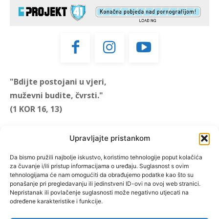
"Bdijte postojani u vjeri,
muževni budite, čvrsti."
(1 KOR 16, 13)
"Muževni budite" prvi je
Upravljajte pristankom
hrvatski portal za katoličke
muškarce koji pokušava
Da bismo pružili najbolje iskustvo, koristimo tehnologije poput kolačića
za čuvanje i/ili pristup informacijama o uređaju. Suglasnost s ovim
reafirmirati u današnje
tehnologijama će nam omogućiti da obrađujemo podatke kao što su
vrijeme itekako narušen
ponašanje pri pregledavanju ili jedinstveni ID-ovi na ovoj web stranici.
biblijski koncept muževnosti,
Nepristanak ili povlačenje suglasnosti može negativno utjecati na
određene karakteristike i funkcije.
koji pokušavamo osvijetliti iz
više aspekata, prigodnih