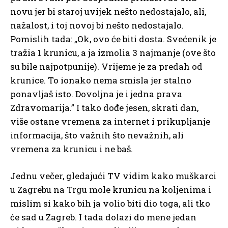
novu jer bi staroj uvijek nešto nedostajalo, ali,
nažalost, i toj novoj bi nešto nedostajalo.
Pomislih tada: „Ok, ovo će biti dosta. Svećenik je
tražia 1 krunicu, a ja izmolia 3 najmanje (ove što
su bile najpotpunije). Vrijeme je za predah od
krunice. To ionako nema smisla jer stalno
ponavljaš isto. Dovoljna je i jedna prava
Zdravomarija.” I tako dođe jesen, skrati dan,
više ostane vremena za internet i prikupljanje
informacija, što važnih što nevažnih, ali
vremena za krunicu i ne baš.
Jednu večer, gledajući TV vidim kako muškarci
u Zagrebu na Trgu mole krunicu na koljenima i
mislim si kako bih ja volio biti dio toga, ali tko
će sad u Zagreb. I tada dolazi do mene jedan