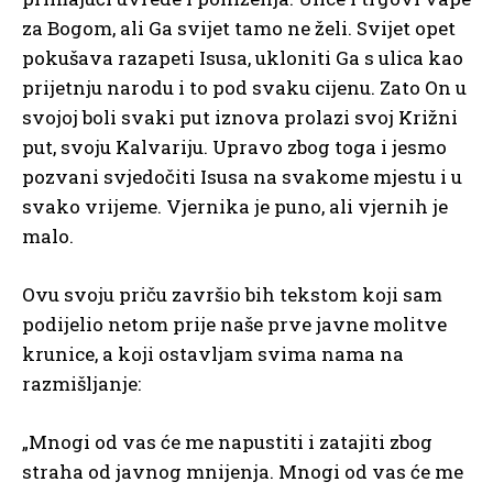
za Bogom, ali Ga svijet tamo ne želi. Svijet opet
pokušava razapeti Isusa, ukloniti Ga s ulica kao
prijetnju narodu i to pod svaku cijenu. Zato On u
svojoj boli svaki put iznova prolazi svoj Križni
put, svoju Kalvariju. Upravo zbog toga i jesmo
pozvani svjedočiti Isusa na svakome mjestu i u
svako vrijeme. Vjernika je puno, ali vjernih je
malo.
Ovu svoju priču završio bih tekstom koji sam
podijelio netom prije naše prve javne molitve
krunice, a koji ostavljam svima nama na
razmišljanje:
„Mnogi od vas će me napustiti i zatajiti zbog
straha od javnog mnijenja. Mnogi od vas će me