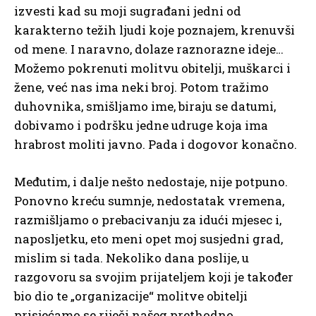
izvesti kad su moji sugrađani jedni od
karakterno težih ljudi koje poznajem, krenuvši
od mene. I naravno, dolaze raznorazne ideje…
Možemo pokrenuti molitvu obitelji, muškarci i
žene, već nas ima neki broj. Potom tražimo
duhovnika, smišljamo ime, biraju se datumi,
dobivamo i podršku jedne udruge koja ima
hrabrost moliti javno. Pada i dogovor konačno.
Međutim, i dalje nešto nedostaje, nije potpuno.
Ponovno kreću sumnje, nedostatak vremena,
razmišljamo o prebacivanju za idući mjesec i,
naposljetku, eto meni opet moj susjedni grad,
mislim si tada. Nekoliko dana poslije, u
razgovoru sa svojim prijateljem koji je također
bio dio te „organizacije“ molitve obitelji
prisjećamo se riječi našeg prethodno