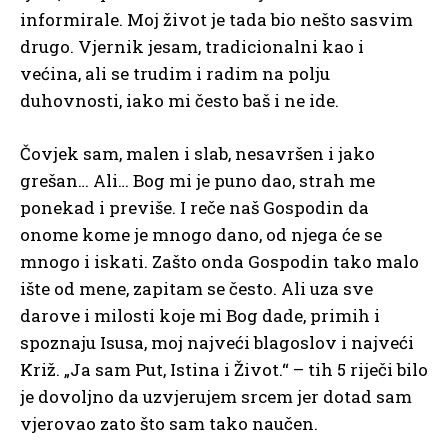
informirale. Moj život je tada bio nešto sasvim
drugo. Vjernik jesam, tradicionalni kao i
većina, ali se trudim i radim na polju
duhovnosti, iako mi često baš i ne ide.
Čovjek sam, malen i slab, nesavršen i jako
grešan… Ali… Bog mi je puno dao, strah me
ponekad i previše. I reče naš Gospodin da
onome kome je mnogo dano, od njega će se
mnogo i iskati. Zašto onda Gospodin tako malo
ište od mene, zapitam se često. Ali uza sve
darove i milosti koje mi Bog dade, primih i
spoznaju Isusa, moj najveći blagoslov i najveći
Križ. „Ja sam Put, Istina i Život.“ – tih 5 riječi bilo
je dovoljno da uzvjerujem srcem jer dotad sam
vjerovao zato što sam tako naučen.