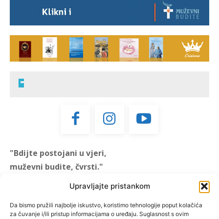
"Bdijte postojani u vjeri,
muževni budite, čvrsti."
(1 KOR 16, 13)
Upravljajte pristankom
"Muževni budite" prvi je
Da bismo pružili najbolje iskustvo, koristimo tehnologije poput kolačića
za čuvanje i/ili pristup informacijama o uređaju. Suglasnost s ovim
hrvatski portal za katoličke