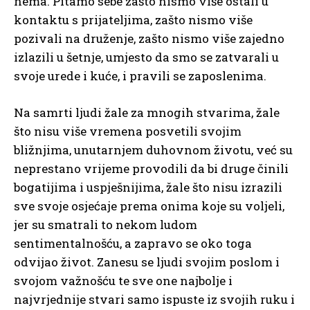
nema. Pitamo sebe zašto nismo više ostali u
kontaktu s prijateljima, zašto nismo više
pozivali na druženje, zašto nismo više zajedno
izlazili u šetnje, umjesto da smo se zatvarali u
svoje urede i kuće, i pravili se zaposlenima.
Na samrti ljudi žale za mnogih stvarima, žale
što nisu više vremena posvetili svojim
bližnjima, unutarnjem duhovnom životu, već su
neprestano vrijeme provodili da bi druge činili
bogatijima i uspješnijima, žale što nisu izrazili
sve svoje osjećaje prema onima koje su voljeli,
jer su smatrali to nekom ludom
sentimentalnošću, a zapravo se oko toga
odvijao život. Zanesu se ljudi svojim poslom i
svojom važnošću te sve one najbolje i
najvrjednije stvari samo ispuste iz svojih ruku i