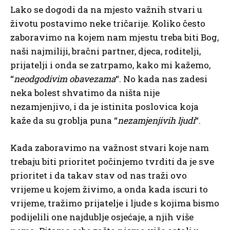
Lako se dogodi da na mjesto važnih stvari u
životu postavimo neke tričarije. Koliko često
zaboravimo na kojem nam mjestu treba biti Bog,
naši najmiliji, bračni partner, djeca, roditelji,
prijatelji i onda se zatrpamo, kako mi kažemo,
“
neodgodivim obavezama
“. No kada nas zadesi
neka bolest shvatimo da ništa nije
nezamjenjivo, i da je istinita poslovica koja
kaže da su groblja puna “
nezamjenjivih ljudi
“.
Kada zaboravimo na važnost stvari koje nam
trebaju biti prioritet počinjemo tvrditi da je sve
prioritet i da takav stav od nas traži ovo
vrijeme u kojem živimo, a onda kada iscuri to
vrijeme, tražimo prijatelje i ljude s kojima bismo
podijelili one najdublje osjećaje, a njih više