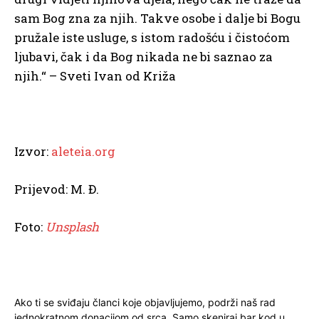
sam Bog zna za njih. Takve osobe i dalje bi Bogu
pružale iste usluge, s istom radošću i čistoćom
ljubavi, čak i da Bog nikada ne bi saznao za
njih.“ – Sveti Ivan od Križa
Izvor:
aleteia.org
Prijevod: M. Đ.
Foto:
Unsplash
Ako ti se sviđaju članci koje objavljujemo, podrži naš rad
jednokratnom donacijom od srca. Samo skeniraj bar kod u