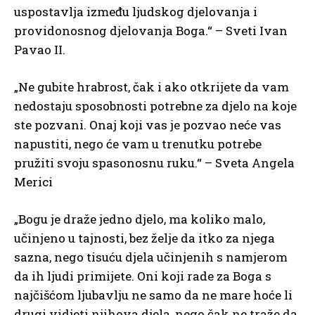
uspostavlja između ljudskog djelovanja i
providonosnog djelovanja Boga.“ – Sveti Ivan
Pavao II.
„Ne gubite hrabrost, čak i ako otkrijete da vam
nedostaju sposobnosti potrebne za djelo na koje
ste pozvani. Onaj koji vas je pozvao neće vas
napustiti, nego će vam u trenutku potrebe
pružiti svoju spasonosnu ruku.“ – Sveta Angela
Merici
„Bogu je draže jedno djelo, ma koliko malo,
učinjeno u tajnosti, bez želje da itko za njega
sazna, nego tisuću djela učinjenih s namjerom
da ih ljudi primijete. Oni koji rade za Boga s
najčišćom ljubavlju ne samo da ne mare hoće li
drugi vidjeti njihova djela, nego čak ne traže da