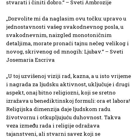
stvarati i činiti dobro.“ – Sveti Ambrozije
„Dozvolite mi da naglasim ovu točku: upravo u
jednostavnosti vašeg svakodnevnog posla, u
svakodnevnim, naizgled monotoničnim
detaljima, morate pronaći tajnu nečeg velikog i
novog, skrivenog od mnogih: Ljubav.“ – Sveti
Josemaria Escriva
„U toj uzvišenoj viziji rad, kazna, a u isto vrijeme
i nagrada za ljudsku aktivnost, uključuje i drugi
aspekt, onaj bitno religiozni, koji se sretno
izražava u benediktinskoj formuli: ora et labora!
Religijska dimenzija daje ljudskom radu
životvornu i otkupljujuću duhovnost. Takva
veza između rada i religije odražava
tajanstveni, ali stvarni savez koji se