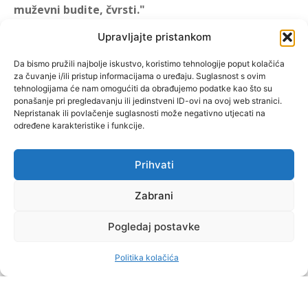
muževni budite, čvrsti."
(1 KOR 16, 13)
Upravljajte pristankom
"Muževni budite" prvi je
Da bismo pružili najbolje iskustvo, koristimo tehnologije poput kolačića
za čuvanje i/ili pristup informacijama o uređaju. Suglasnost s ovim
hrvatski portal za katoličke
tehnologijama će nam omogućiti da obrađujemo podatke kao što su
muškarce koji pokušava
ponašanje pri pregledavanju ili jedinstveni ID-ovi na ovoj web stranici.
reafirmirati u današnje
Nepristanak ili povlačenje suglasnosti može negativno utjecati na
određene karakteristike i funkcije.
vrijeme itekako narušen
biblijski koncept muževnosti,
koji pokušavamo osvijetliti iz
Prihvati
više aspekata, prigodnih
rubrika i poticajnih inicijativa.
Zabrani
Pogledaj postavke
O nama
Doniraj
Politika kolačića
by Dominis za Muževni budite