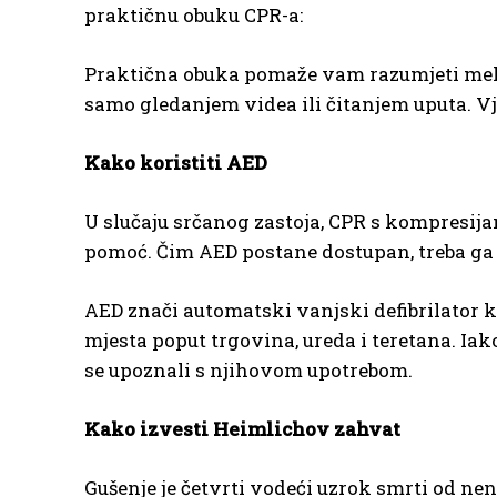
praktičnu obuku CPR-a:
Praktična obuka pomaže vam razumjeti mehan
samo gledanjem videa ili čitanjem uputa. Vj
Kako koristiti AED
U slučaju srčanog zastoja, CPR s kompresija
pomoć. Čim AED postane dostupan, treba ga u
AED znači automatski vanjski defibrilator k
mjesta poput trgovina, ureda i teretana. Ia
se upoznali s njihovom upotrebom.
Kako izvesti Heimlichov zahvat
Gušenje je četvrti vodeći uzrok smrti od ne