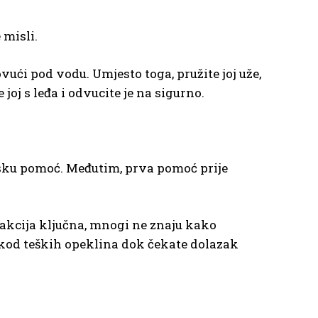
 misli.
ući pod vodu. Umjesto toga, pružite joj uže,
 joj s leđa i odvucite je na sigurno.
nsku pomoć. Međutim, prva pomoć prije
 reakcija ključna, mnogi ne znaju kako
 kod teških opeklina dok čekate dolazak