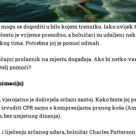
mogu se dogoditi u bilo kojem trenutku. Iako uvijek t
to je vrijeme presudno, a bolničari su udaljeni nekol
skog tima. Potrebna joj je pomoć odmah.
i slučajni prolaznik na mjestu događaja. Ako bi netko v
atelj pomoći?
nimaciju)
, vjerojatno je doživjela srčani zastoj. Kako biste joj 
e izvoditi CPR samo s kompresijama prsnog koša (Ame
 bez umjetnog disanja).
 liječenju srčanog udara, bolničar Charles Patterso