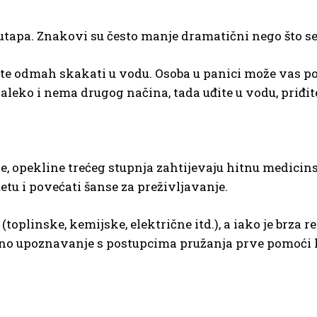
 utapa. Znakovi su često manje dramatični nego što se
te odmah skakati u vodu. Osoba u panici može vas pov
edaleko i nema drugog načina, tada uđite u vodu, priđite
će, opekline trećeg stupnja zahtijevaju hitnu medici
etu i povećati šanse za preživljavanje.
(toplinske, kemijske, električne itd.), a iako je brza
ljno upoznavanje s postupcima pružanja prve pomoći