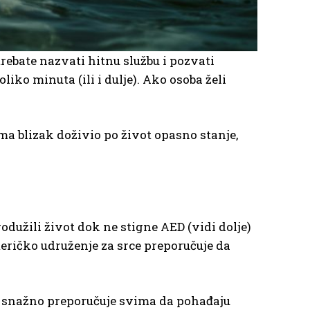
rebate nazvati hitnu službu i pozvati
iko minuta (ili i dulje). Ako osoba želi
ama blizak doživio po život opasno stanje,
produžili život dok ne stigne AED (vidi dolje)
ričko udruženje za srce preporučuje da
n snažno preporučuje svima da pohađaju