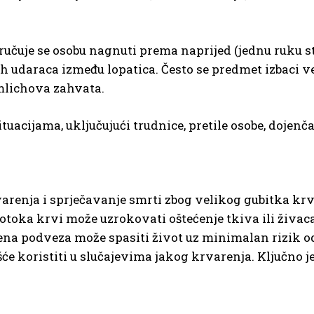
učuje se osobu nagnuti prema naprijed (jednu ruku st
h udaraca između lopatica. Često se predmet izbaci ve
mlichova zahvata.
tuacijama, uključujući trudnice, pretile osobe, dojenča
varenja i sprječavanje smrti zbog velikog gubitka k
otoka krvi može uzrokovati oštećenje tkiva ili živaca
na podveza može spasiti život uz minimalan rizik od
ešće koristiti u slučajevima jakog krvarenja. Ključno 