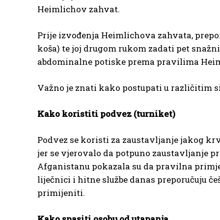
Heimlichov zahvat.
Prije izvođenja Heimlichova zahvata, prepor
koša) te joj drugom rukom zadati pet snažni
abdominalne potiske prema pravilima Hei
Važno je znati kako postupati u različitim si
Kako koristiti podvez (turniket)
Podvez se koristi za zaustavljanje jakog kr
jer se vjerovalo da potpuno zaustavljanje pr
Afganistanu pokazala su da pravilna primje
liječnici i hitne službe danas preporučuju č
primijeniti.
Kako spasiti osobu od utapanja