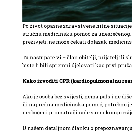
Po život opasne zdravstvene hitne situacije 
stručnu medicinsku pomoć za unesrećenog, čes
preživjeti, ne može čekati dolazak medicin
Tu nastupate vi – član obitelji, prijatelj il
biste li bili spremni djelovati kao prvi pruž
Kako izvoditi CPR (kardiopulmonalnu rea
Ako je osoba bez svijesti, nema puls i ne diše
ili napredna medicinska pomoć, potrebno j
neobučeni promatrači rade samo kompresije,
U našem detaljnom članku o prepoznavanju i