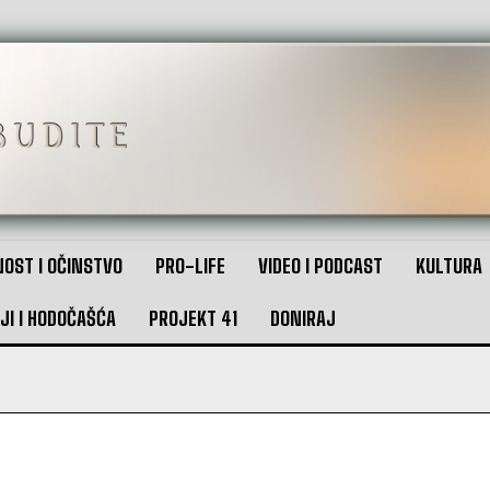
OST I OČINSTVO
PRO-LIFE
VIDEO I PODCAST
KULTURA
JI I HODOČAŠĆA
PROJEKT 41
DONIRAJ