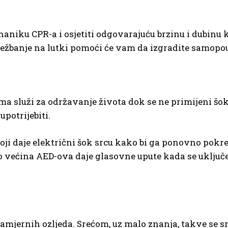
iku CPR-a i osjetiti odgovarajuću brzinu i dubinu k
ežbanje na lutki pomoći će vam da izgradite samopouzd
ma služi za održavanje života dok se ne primijeni šo
potrijebiti.
oji daje električni šok srcu kako bi ga ponovno pokre
ko većina AED-ova daje glasovne upute kada se uključ
namjernih ozljeda. Srećom, uz malo znanja, takve se s