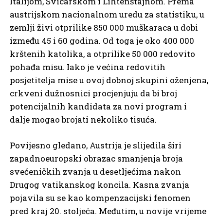
Italijom, Švicarskom i Lihtenštajnom. Prema
austrijskom nacionalnom uredu za statistiku, u
zemlji živi otprilike 850 000 muškaraca u dobi
između 45 i 60 godina. Od toga je oko 400 000
krštenih katolika, a otprilike 50 000 redovito
pohađa misu. Iako je većina redovitih
posjetitelja mise u ovoj dobnoj skupini oženjena,
crkveni dužnosnici procjenjuju da bi broj
potencijalnih kandidata za novi program i
dalje mogao brojati nekoliko tisuća.
Povijesno gledano, Austrija je slijedila širi
zapadnoeuropski obrazac smanjenja broja
svećeničkih zvanja u desetljećima nakon
Drugog vatikanskog koncila. Kasna zvanja
pojavila su se kao kompenzacijski fenomen
pred kraj 20. stoljeća. Međutim, u novije vrijeme