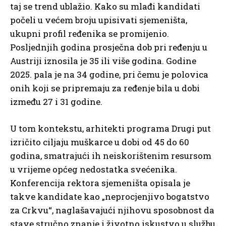
taj se trend ublažio. Kako su mlađi kandidati
počeli u većem broju upisivati ​​sjemeništa,
ukupni profil ređenika se promijenio.
Posljednjih godina prosječna dob pri ređenju u
Austriji iznosila je 35 ili više godina. Godine
2025. pala je na 34 godine, pri čemu je polovica
onih koji se pripremaju za ređenje bila u dobi
između 27 i 31 godine.
U tom kontekstu, arhitekti programa Drugi put
izričito ciljaju muškarce u dobi od 45 do 60
godina, smatrajući ih neiskorištenim resursom
u vrijeme općeg nedostatka svećenika.
Konferencija rektora sjemeništa opisala je
takve kandidate kao „neprocjenjivo bogatstvo
za Crkvu“, naglašavajući njihovu sposobnost da
stave stručno znanje i životno iskustvo u službu