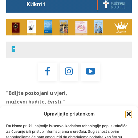
"Bdijte postojani u vjeri,
muževni budite, čvrsti."
(1 KOR 16, 13)
Upravljajte pristankom
"Muževni budite" prvi je
Da bismo pružili najbolje iskustvo, koristimo tehnologije poput kolačića
za čuvanje i/ili pristup informacijama o uređaju. Suglasnost s ovim
hrvatski portal za katoličke
tehnologijama će nam omogućiti da obrađujemo podatke kao što su