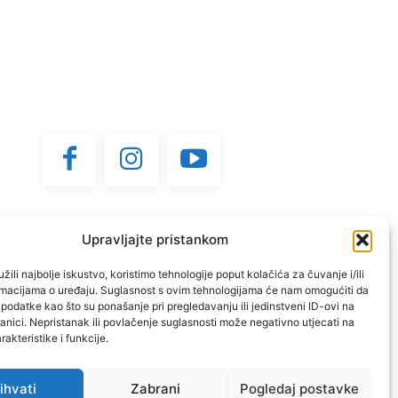
Upravljajte pristankom
žili najbolje iskustvo, koristimo tehnologije poput kolačića za čuvanje i/ili
ormacijama o uređaju. Suglasnost s ovim tehnologijama će nam omogućiti da
odatke kao što su ponašanje pri pregledavanju ili jedinstveni ID-ovi na
anici. Nepristanak ili povlačenje suglasnosti može negativno utjecati na
akteristike i funkcije.
ihvati
Zabrani
Pogledaj postavke