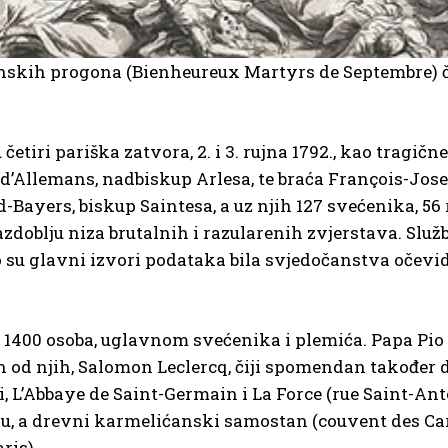
kih progona (Bienheureux Martyrs de Septembre) ča
 četiri pariška zatvora, 2. i 3. rujna 1792., kao tragi
u d’Allemans, nadbiskup Arlesa, te braća François-J
-Bayers, biskup Saintesa, a uz njih 127 svećenika, 56 
zdoblju niza brutalnih i razularenih zvjerstava. Sl
ko su glavni izvori podataka bila svjedočanstva očevi
400 osoba, uglavnom svećenika i plemića. Papa Pio XI
 od njih, Salomon Leclercq, čiji spomendan također d
, L’Abbaye de Saint-Germain i La Force (rue Saint-Ant
u, a drevni karmelićanski samostan (couvent des Car
ris).