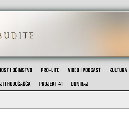
OST I OČINSTVO
PRO-LIFE
VIDEO I PODCAST
KULTURA
JI I HODOČAŠĆA
PROJEKT 41
DONIRAJ