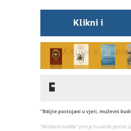
"Bdijte postojani u vjeri, muževni budit
"Muževni budite" prvi je hrvatski portal 