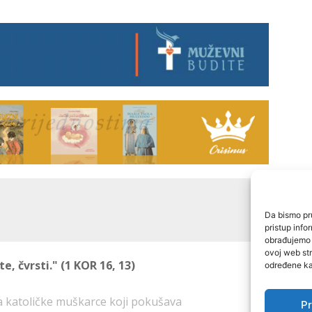
Da bismo pru
pristup inf
obrađujemo p
ovoj web str
e, čvrsti." (1 KOR 16, 13)
određene kar
za katoličke muškarce koji pokušava
Pr