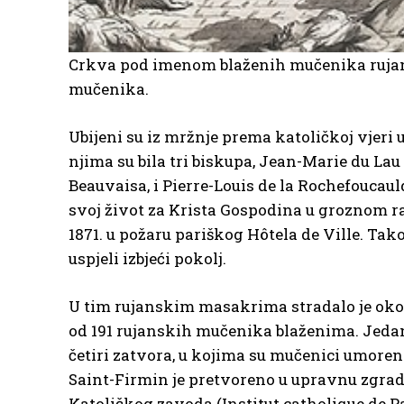
Crkva pod imenom blaženih mučenika rujans
mučenika.
Ubijeni su iz mržnje prema katoličkoj vjeri u
njima su bila tri biskupa, Jean-Marie du La
Beauvaisa, i Pierre-Louis de la Rochefoucauld
svoj život za Krista Gospodina u groznom ra
1871. u požaru pariškog Hôtela de Ville. Ta
uspjeli izbjeći pokolj.
U tim rujanskim masakrima stradalo je oko 1
od 191 rujanskih mučenika blaženima. Jedan
četiri zatvora, u kojima su mučenici umoreni
Saint-Firmin je pretvoreno u upravnu zgrad
Katoličkog zavoda (Institut catholique de Pa