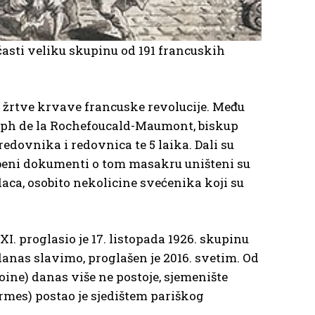
sti veliku skupinu od 191 francuskih
čne žrtve krvave francuske revolucije. Među
oseph de la Rochefoucald-Maumont, biskup
redovnika i redovnica te 5 laika. Dali su
užbeni dokumenti o tom masakru uništeni su
daca, osobito nekolicine svećenika koji su
. proglasio je 17. listopada 1926. skupinu
anas slavimo, proglašen je 2016. svetim. Od
oine) danas više ne postoje, sjemenište
mes) postao je sjedištem pariškog