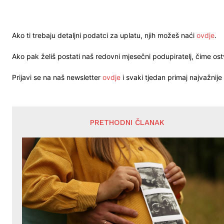
Ako ti trebaju detaljni podatci za uplatu, njih možeš naći
ovdje
.
Ako pak želiš postati naš redovni mjesečni podupiratelj, čime o
Prijavi se na naš newsletter
ovdje
i svaki tjedan primaj najvažnije 
PRETHODNI ČLANAK