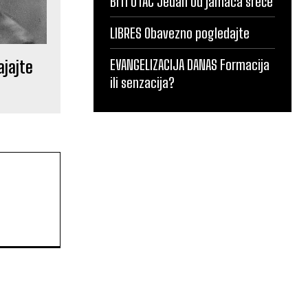
BITI OTAC Jedan od jamaca sreće
LIBRES Obavezno pogledajte
EVANGELIZACIJA DANAS Formacija
ajajte
ili senzacija?