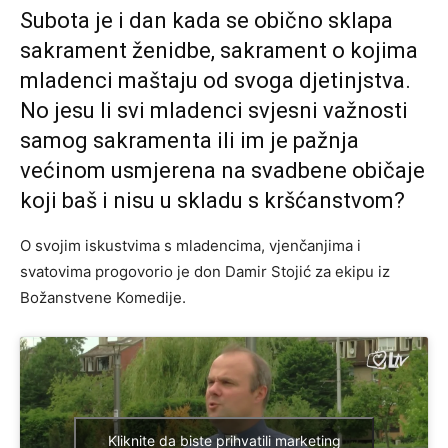
Subota je i dan kada se obično sklapa
sakrament ženidbe, sakrament o kojima
mladenci maštaju od svoga djetinjstva.
No jesu li svi mladenci svjesni važnosti
samog sakramenta ili im je pažnja
većinom usmjerena na svadbene običaje
koji baš i nisu u skladu s kršćanstvom?
O svojim iskustvima s mladencima, vjenčanjima i
svatovima progovorio je don Damir Stojić za ekipu iz
Božanstvene Komedije.
Kliknite da biste prihvatili marketing