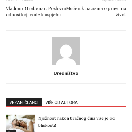
Prethodni članak
Sljedeći članak
Vladimir Grebenar: Poslovni
Mučenik nacizma o pravu na
odnosi koji vode k uspjehu
život
Uredništvo
VEZANI ČLANCI
VIŠE OD AUTORA
Nježnost nakon bračnog čina više je od
bliskosti!