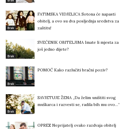
Brak
FATIMSKA VIDJELICA Sotona će napasti
obitelj, a ovo su dva posljednja sredstva za
zaštitu!
Brak
SVEĆENIK OBITELJIMA Imate li mjesta za
još jedno dijete?
Brak
POMOĆ Kako razlučiti bračni poziv?
Brak
SAVJETUJE ŽENA „Da želim uništiti svog
muškarca i razvesti se, radila bih mu ovo…“
Brak
OPREZ Neprijatelj ovako razdvaja obitelj