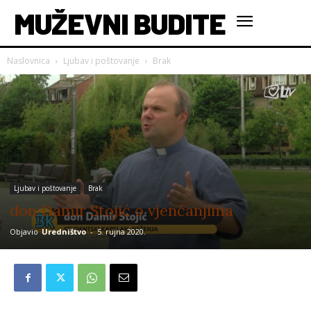
MUŽEVNI BUDITE
Naslovnica
Ljubav i poštovanje
Brak
Ljubav i poštovanje
Brak
don Damir Stojić o vjenčanjima
Objavio
Uredništvo
-
5. rujna 2020.