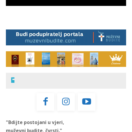
"Bdijte postojani u vjeri,
muževni budite, čvrsti."