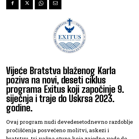
Vijeće Bratstva blaženog Karla
poziva na novi, deseti ciklus
programa Exitus koji započinje 9.
siječnja i traje do Uskrsa 2023.
godine.
Ovaj program nudi devedesetodnevno razdoblje
pročišćenja posvećeno molitvi, askezi i
bratstvu, tri važna stupa koja zajedno vode do