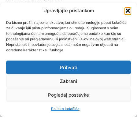
(1 KOR 16, 13)
Upravljajte pristankom
"Muževni budite" prvi je
Da bismo pružili najbolje iskustvo, koristimo tehnologije poput kolačića
za čuvanje i/ili pristup informacijama o uređaju. Suglasnost s ovim
hrvatski portal za katoličke
tehnologijama će nam omogućiti da obrađujemo podatke kao što su
muškarce koji pokušava
ponašanje pri pregledavanju ili jedinstveni ID-ovi na ovoj web stranici.
reafirmirati u današnje
Nepristanak ili povlačenje suglasnosti može negativno utjecati na
određene karakteristike i funkcije.
vrijeme itekako narušen
biblijski koncept muževnosti,
koji pokušavamo osvijetliti iz
Prihvati
više aspekata, prigodnih
rubrika i poticajnih inicijativa.
Zabrani
Pogledaj postavke
O nama
Doniraj
Politika kolačića
by Dominis za Muževni budite