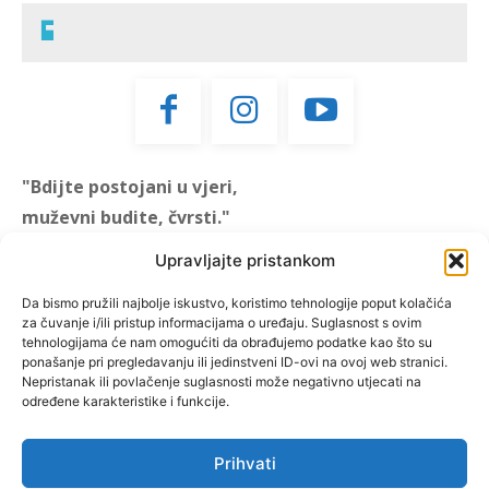
"Bdijte postojani u vjeri,
muževni budite, čvrsti."
(1 KOR 16, 13)
Upravljajte pristankom
"Muževni budite" prvi je
Da bismo pružili najbolje iskustvo, koristimo tehnologije poput kolačića
za čuvanje i/ili pristup informacijama o uređaju. Suglasnost s ovim
hrvatski portal za katoličke
tehnologijama će nam omogućiti da obrađujemo podatke kao što su
muškarce koji pokušava
ponašanje pri pregledavanju ili jedinstveni ID-ovi na ovoj web stranici.
reafirmirati u današnje
Nepristanak ili povlačenje suglasnosti može negativno utjecati na
određene karakteristike i funkcije.
vrijeme itekako narušen
biblijski koncept muževnosti,
koji pokušavamo osvijetliti iz
Prihvati
više aspekata, prigodnih