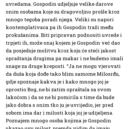
uvredama. Gospodin udjeljuje velike darove
onim osobama koje su dragovoljno prošle kroz
mnogo tegoba poradi njega. Veliki su napori
kontemplativaca pa ih Gospodin traži među
prokušanima. Biti pripravan podnositi uvrede i
trpjeti ih, može onaj kojem je Gospodin već dao
da posjeduje molitvu kroz koju će steći jakost
opraštanja drugima pa makar i ne budemo imali
snage za druge kreposti. “Ja ne mogu vjerovati
da duša koja dođe tako blizu samome Milosrđu,
gdje spoznaje kakva je i kako mnogo joj je
oprostio Bog, ne bi zatim opraštala sa svom
lakoćom i da se ne bi pomirila s time da bude
jako dobra s onim tko ju je uvrijedio, jer pred
sobom ima dar i milosti koja joj je udijeljena.
Poznajem mnogo osoba kojima je Gospodin
ukazao ovu milost, premda vidim da imaju