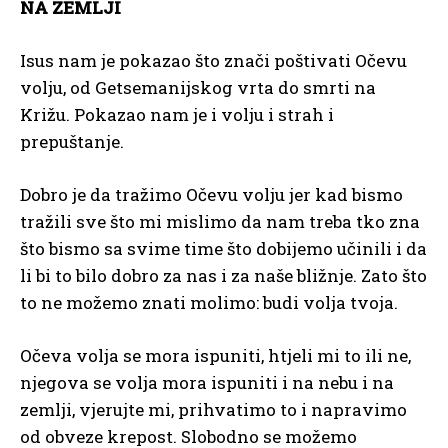
NA ZEMLJI
Isus nam je pokazao što znači poštivati Očevu
volju, od Getsemanijskog vrta do smrti na
Križu. Pokazao nam je i volju i strah i
prepuštanje.
Dobro je da tražimo Očevu volju jer kad bismo
tražili sve što mi mislimo da nam treba tko zna
što bismo sa svime time što dobijemo učinili i da
li bi to bilo dobro za nas i za naše bližnje. Zato što
to ne možemo znati molimo: budi volja tvoja.
Očeva volja se mora ispuniti, htjeli mi to ili ne,
njegova se volja mora ispuniti i na nebu i na
zemlji, vjerujte mi, prihvatimo to i napravimo
od obveze krepost. Slobodno se možemo