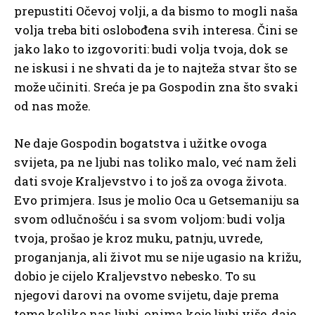
prepustiti Očevoj volji, a da bismo to mogli naša
volja treba biti oslobođena svih interesa. Čini se
jako lako to izgovoriti: budi volja tvoja, dok se
ne iskusi i ne shvati da je to najteža stvar što se
može učiniti. Sreća je pa Gospodin zna što svaki
od nas može.
Ne daje Gospodin bogatstva i užitke ovoga
svijeta, pa ne ljubi nas toliko malo, već nam želi
dati svoje Kraljevstvo i to još za ovoga života.
Evo primjera. Isus je molio Oca u Getsemaniju sa
svom odlučnošću i sa svom voljom: budi volja
tvoja, prošao je kroz muku, patnju, uvrede,
proganjanja, ali život mu se nije ugasio na križu,
dobio je cijelo Kraljevstvo nebesko. To su
njegovi darovi na ovome svijetu, daje prema
tome koliko nas ljubi, onima koje ljubi više, daje