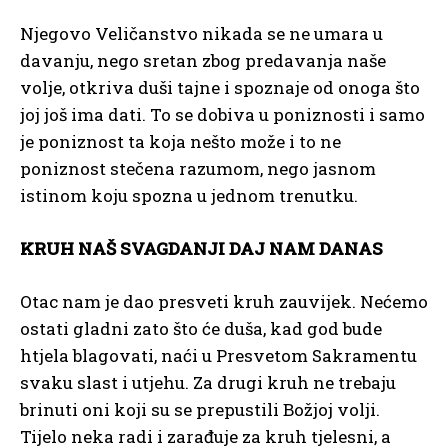
Njegovo Veličanstvo nikada se ne umara u
davanju, nego sretan zbog predavanja naše
volje, otkriva duši tajne i spoznaje od onoga što
joj još ima dati. To se dobiva u poniznosti i samo
je poniznost ta koja nešto može i to ne
poniznost stečena razumom, nego jasnom
istinom koju spozna u jednom trenutku.
KRUH NAŠ SVAGDANJI DAJ NAM DANAS
Otac nam je dao presveti kruh zauvijek. Nećemo
ostati gladni zato što će duša, kad god bude
htjela blagovati, naći u Presvetom Sakramentu
svaku slast i utjehu. Za drugi kruh ne trebaju
brinuti oni koji su se prepustili Božjoj volji.
Tijelo neka radi i zarađuje za kruh tjelesni, a