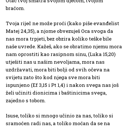
Otac tvoj smatra svojom djecom; tvojom
braćom.
Tvoja riječ ne može proći (kako piše evanđelist
Matej 24,35), a njome obvezuješ Oca svoga da
nas mora trpjeti, bez obzira koliko teške bile
naše uvrede. Kažeš, ako se obratimo njemu mora
nam oprostiti kao rasipnom sinu, (Luka 15,20)
utješiti nas u našim nevoljama, mora nas
uzdržavati, mora biti bolji od svih očeva na
svijetu zato što kod njega sve mora biti
ispunjeno (Ef 3,15 i Pt 1,4) i nakon svega nas još
želi učiniti dionicima i baštinicima svega,
zajedno s tobom.
Isuse, toliko si mnogo učinio za nas, toliko si
sramoćen radi nas, a toliko moćan da se na