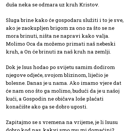
duša neka se odmara uz kruh Kristov.
Sluga brine kako će gospodaru služiti i to je sve,
ako je zaokupljen brigom za ono za što se ne
mora brinuti, ništa ne napravi kako valja.
Molimo Oca da možemo primati naš nebeski
kruh, a On će brinuti za naš kruh na zemlji.
Dok je Isus hodao po svijetu samim dodirom
njegove odjeće, svojom blizinom, liječio je
bolesne. Danas je u nama. Ako imamo vjere dat
će nam ono što ga molimo, budući da je u našoj
kući, a Gospodin ne običava loše plaćati
konačište ako ga se dobro ugosti.
Zapitajmo se s vremena na vrijeme, je li Isusu
dobro kod nas, kakvi smo mu mi domaćini?