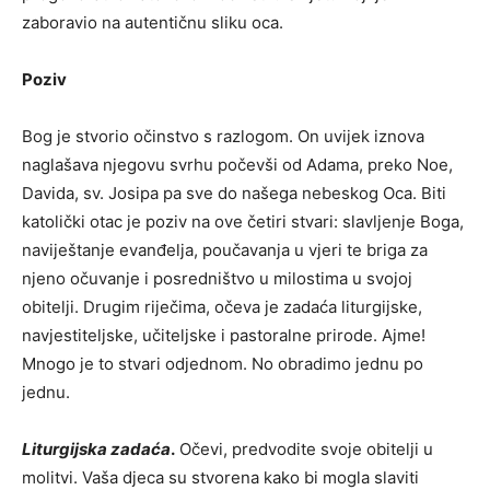
zaboravio na autentičnu sliku oca.
Poziv
Bog je stvorio očinstvo s razlogom. On uvijek iznova
naglašava njegovu svrhu počevši od Adama, preko Noe,
Davida, sv. Josipa pa sve do našega nebeskog Oca. Biti
katolički otac je poziv na ove četiri stvari: slavljenje Boga,
naviještanje evanđelja, poučavanja u vjeri te briga za
njeno očuvanje i posredništvo u milostima u svojoj
obitelji. Drugim riječima, očeva je zadaća liturgijske,
navjestiteljske, učiteljske i pastoralne prirode. Ajme!
Mnogo je to stvari odjednom. No obradimo jednu po
jednu.
Liturgijska zadaća
.
Očevi, predvodite svoje obitelji u
molitvi. Vaša djeca su stvorena kako bi mogla slaviti