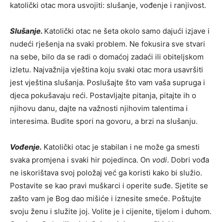
katolički otac mora usvojiti: slušanje, vođenje i ranjivost.
Slušanje.
Katolički otac ne šeta okolo samo dajući izjave i
nudeći rješenja na svaki problem. Ne fokusira sve stvari
na sebe, bilo da se radi o domaćoj zadaći ili obiteljskom
izletu. Najvažnija vještina koju svaki otac mora usavršiti
jest vještina slušanja. Poslušajte što vam vaša supruga i
djeca pokušavaju reći. Postavljajte pitanja, pitajte ih o
njihovu danu, dajte na važnosti njihovim talentima i
interesima. Budite spori na govoru, a brzi na slušanju.
Vođenje.
Katolički otac je stabilan i ne može ga smesti
svaka promjena i svaki hir pojedinca. On
vodi
. Dobri vođa
ne iskorištava svoj položaj već ga koristi kako bi služio.
Postavite se kao pravi muškarci i operite suđe. Sjetite se
zašto vam je Bog dao mišiće i iznesite smeće. Poštujte
svoju ženu i služite joj. Volite je i cijenite, tijelom i duhom.