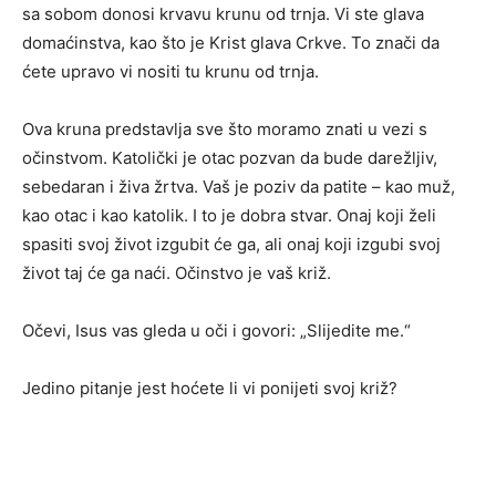
sa sobom donosi krvavu krunu od trnja. Vi ste glava
domaćinstva, kao što je Krist glava Crkve. To znači da
ćete upravo vi nositi tu krunu od trnja.
Ova kruna predstavlja sve što moramo znati u vezi s
očinstvom. Katolički je otac pozvan da bude darežljiv,
sebedaran i živa žrtva. Vaš je poziv da patite – kao muž,
kao otac i kao katolik. I to je dobra stvar. Onaj koji želi
spasiti svoj život izgubit će ga, ali onaj koji izgubi svoj
život taj će ga naći. Očinstvo je vaš križ.
Očevi, Isus vas gleda u oči i govori: „Slijedite me.“
Jedino pitanje jest hoćete li vi ponijeti svoj križ?