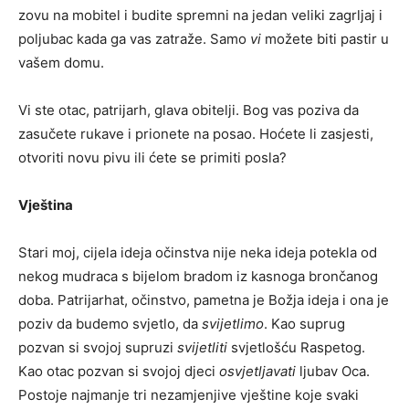
zovu na mobitel i budite spremni na jedan veliki zagrljaj i
poljubac kada ga vas zatraže. Samo
vi
možete biti pastir u
vašem domu.
Vi ste otac, patrijarh, glava obitelji. Bog vas poziva da
zasučete rukave i prionete na posao. Hoćete li zasjesti,
otvoriti novu pivu ili ćete se primiti posla?
Vještina
Stari moj, cijela ideja očinstva nije neka ideja potekla od
nekog mudraca s bijelom bradom iz kasnoga brončanog
doba. Patrijarhat, očinstvo, pametna je Božja ideja i ona je
poziv da budemo svjetlo, da
svijetlimo
. Kao suprug
pozvan si svojoj supruzi
svijetliti
svjetlošću Raspetog.
Kao otac pozvan si svojoj djeci
osvjetljavati
ljubav Oca.
Postoje najmanje tri nezamjenjive vještine koje svaki