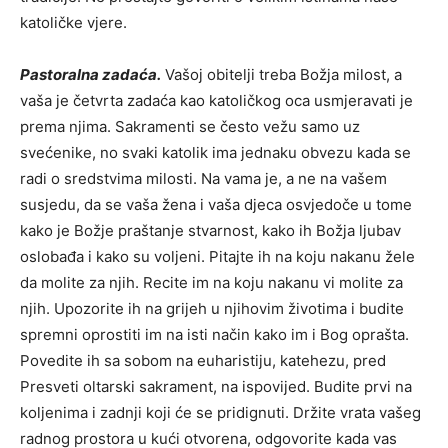
katoličke vjere.
Pastoralna zadaća.
Vašoj obitelji treba Božja milost, a
vaša je četvrta zadaća kao katoličkog oca usmjeravati je
prema njima. Sakramenti se često vežu samo uz
svećenike, no svaki katolik ima jednaku obvezu kada se
radi o sredstvima milosti. Na vama je, a ne na vašem
susjedu, da se vaša žena i vaša djeca osvjedoče u tome
kako je Božje praštanje stvarnost, kako ih Božja ljubav
oslobađa i kako su voljeni. Pitajte ih na koju nakanu žele
da molite za njih. Recite im na koju nakanu vi molite za
njih. Upozorite ih na grijeh u njihovim životima i budite
spremni oprostiti im na isti način kako im i Bog oprašta.
Povedite ih sa sobom na euharistiju, katehezu, pred
Presveti oltarski sakrament, na ispovijed. Budite prvi na
koljenima i zadnji koji će se pridignuti. Držite vrata vašeg
radnog prostora u kući otvorena, odgovorite kada vas