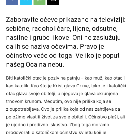
Zaboravite očeve prikazane na televiziji:
sebične, radoholičare, lijene, odsutne,
nasilne i grube likove. Oni ne zaslužuju
da ih se naziva očevima. Pravo je
očinstvo veće od toga. Veliko je poput
našeg Oca na nebu.
Biti katolički otac je poziv na patnju – kao muž, kao otac i
kao katolik. Kao što je Krist glava Crkve, tako je i katolički
otac glava svoje obitelji, a njegova je glava okrunjena
trnovom krunom. Međutim, ovo nije prilika koja se
zloupotrebljava. Ovo je prilika koja od nas zahtijeva da
položimo vlastiti život za svoje obitelji. Očinstvo plaši, ali
je ujedno i predivno iskustvo. Zbog toga moramo
progovorati o katoličkom očinstvu svijetu koji je