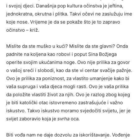
i svojoj djeci. Današnja pop kultura očinstva je jeftina,
jednokratna, okrutna i plitka. Takvi očevi ne zaslužuju ime
koje nose. Vrijeme je da se pokaže što je to zapravo
očinstvo – križ.
Mislite da ste muško u kući? Mislite da ste glavni? Onda
padnite na koljena kao robovi i poput Sina Božjega
operite svojim ukućanima noge. Ovo nije prilika za govor
o vašoj sreći i slobodi, kao da ste vi centar svačije pažnje.
Ovo je prilika za poniznost, za vlastito umanjenje kako bi
vaša supruga i vaša djeca mogli rasti. Ovo je vaša prilika
da položite vlastiti život za njih. Ovo je razlog zbog kojeg
je biti katolički otac istovremeno zastrašujuće i važno
iskustvo. Takvo iskustvo moramo svjedočiti svijetu, jer je
svijet zaboravio koja je
svrha
oca.
Biti vođa nam ne daje dozvolu za iskorištavanje. Vođenje