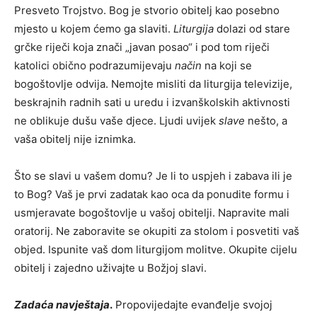
Presveto Trojstvo. Bog je stvorio obitelj kao posebno
mjesto u kojem ćemo ga slaviti.
Liturgija
dolazi od stare
grčke riječi koja znači „javan posao“ i pod tom riječi
katolici obično podrazumijevaju
način
na koji se
bogoštovlje odvija. Nemojte misliti da liturgija televizije,
beskrajnih radnih sati u uredu i izvanškolskih aktivnosti
ne oblikuje dušu vaše djece. Ljudi uvijek
slave
nešto, a
vaša obitelj nije iznimka.
Što se slavi u vašem domu? Je li to uspjeh i zabava ili je
to Bog? Vaš je prvi zadatak kao oca da ponudite formu i
usmjeravate bogoštovlje u vašoj obitelji. Napravite mali
oratorij. Ne zaboravite se okupiti za stolom i posvetiti vaš
objed. Ispunite vaš dom liturgijom molitve. Okupite cijelu
obitelj i zajedno uživajte u Božjoj slavi.
Zadaća navještaja
.
Propovijedajte evanđelje svojoj