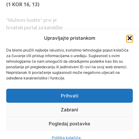
(1 KOR 16, 13)
"Muževni budite" prvi je
hrvatski portal za katoličke
muškarce koji pokušava
Upravljajte pristankom
reafirmirati u današnje
vrijeme itekako narušen
Da bismo pružili najbolje iskustvo, koristimo tehnologije poput kolačića
za čuvanje i/ili pristup informacijama o uređaju. Suglasnost s ovim
biblijski koncept muževnosti,
tehnologijama će nam omogućiti da obrađujemo podatke kao što su
koji pokušavamo osvijetliti iz
ponašanje pri pregledavanju ili jedinstveni ID-ovi na ovoj web stranici.
više aspekata, prigodnih
Nepristanak ili povlačenje suglasnosti može negativno utjecati na
određene karakteristike i funkcije.
rubrika i poticajnih inicijativa.
Prihvati
O nama
Doniraj
Zabrani
Pogledaj postavke
by Dominis za Muževni budite
Politika kolačića