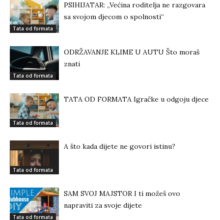
PSIHIJATAR: „Većina roditelja ne razgovara
sa svojom djecom o spolnosti“
Tata od formata
ODRŽAVANJE KLIME U AUTU Što moraš
znati
Tata od formata
TATA OD FORMATA Igračke u odgoju djece
Tata od formata
A što kada dijete ne govori istinu?
Tata od formata
SAM SVOJ MAJSTOR I ti možeš ovo
napraviti za svoje dijete
Tata od formata