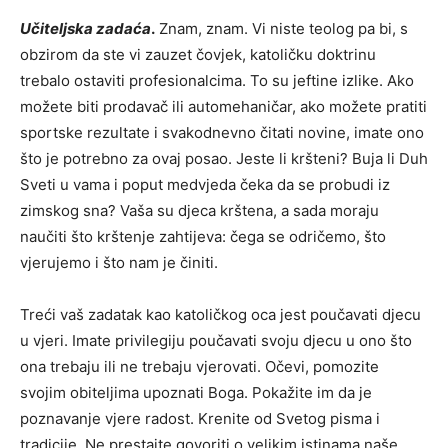
Učiteljska zadaća
.
Znam, znam. Vi niste teolog pa bi, s
obzirom da ste vi zauzet čovjek, katoličku doktrinu
trebalo ostaviti profesionalcima. To su jeftine izlike. Ako
možete biti prodavač ili automehaničar, ako možete pratiti
sportske rezultate i svakodnevno čitati novine, imate ono
što je potrebno za ovaj posao. Jeste li kršteni? Buja li Duh
Sveti u vama i poput medvjeda čeka da se probudi iz
zimskog sna? Vaša su djeca krštena, a sada moraju
naučiti što krštenje zahtijeva: čega se odričemo, što
vjerujemo i što nam je činiti.
Treći vaš zadatak kao katoličkog oca jest poučavati djecu
u vjeri. Imate privilegiju poučavati svoju djecu u ono što
ona trebaju ili ne trebaju vjerovati. Očevi, pomozite
svojim obiteljima upoznati
Boga. Pokažite im da je
poznavanje vjere radost. Krenite od Svetog pisma i
tradicije. Ne prestajte govoriti o velikim istinama naše