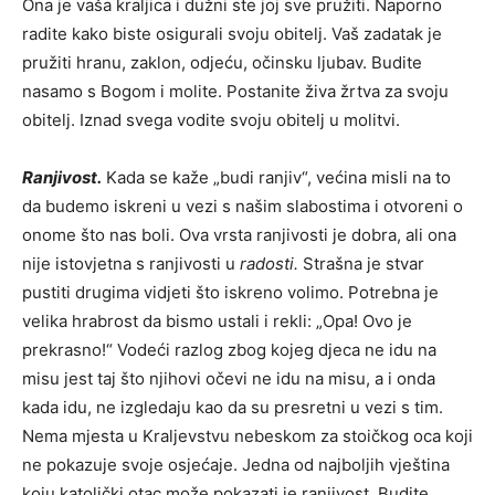
Ona je vaša kraljica i dužni ste joj sve pružiti. Naporno
radite kako biste osigurali svoju obitelj. Vaš zadatak je
pružiti hranu, zaklon, odjeću, očinsku ljubav. Budite
nasamo s Bogom i molite. Postanite živa žrtva za svoju
obitelj. Iznad svega vodite svoju obitelj u molitvi.
Ranjivost.
Kada se kaže „budi ranjiv“, većina misli na to
da budemo iskreni u vezi s našim slabostima i otvoreni o
onome što nas boli. Ova vrsta ranjivosti je dobra, ali ona
nije istovjetna s ranjivosti u
radosti.
Strašna je stvar
pustiti drugima vidjeti što iskreno volimo. Potrebna je
velika hrabrost da bismo ustali i rekli: „Opa! Ovo je
prekrasno!“ Vodeći razlog zbog kojeg djeca ne idu na
misu jest taj što njihovi očevi ne idu na misu, a i onda
kada idu, ne izgledaju kao da su presretni u vezi s tim.
Nema mjesta u Kraljevstvu nebeskom za stoičkog oca koji
ne pokazuje svoje osjećaje. Jedna od najboljih vještina
koju katolički otac može pokazati je ranjivost. Budite