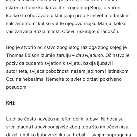
iskreni u tome koliko volite Trojedinog Boga, otvoreni
koliko Ga obožavate u klanjanju pred Presvetim oltarskim
sakramentom, koliko volite njegovu majku Mariju, koliko
vas zahvaća Božja milost. Očevi, riskirajte s radošću.
Bog je stvorio očinstvo zbog istog razloga zbog kojeg je
Thomas Edison izumio žarulju –
da svijetlimo
. Očinstvo je
poziv da budemo svjetionik svijetu, baklja ljubavi i
autoriteta, svijeća pobožnosti našem jedinom i istinskom
Ocu na nebesima. Nemojte to svjetlo držati pokriveno
posudom.
Križ
Ljudi se često navežu na jeftin oblik ljubavi. Njihova su
srca gladna ljubavi ponajviše zbog toga što im očevi nisu
davali onoliko ljubavi koliko su trebali – svojim suprugama