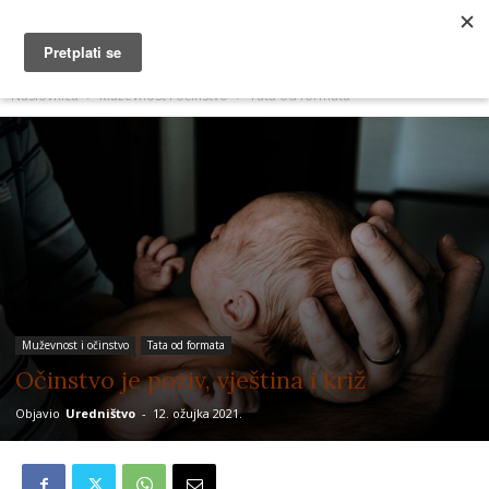
MUŽEVNI BUDITE
Naslovnica
Muževnost i očinstvo
Tata od formata
Muževnost i očinstvo
Tata od formata
Očinstvo je poziv, vještina i križ
Objavio
Uredništvo
-
12. ožujka 2021.