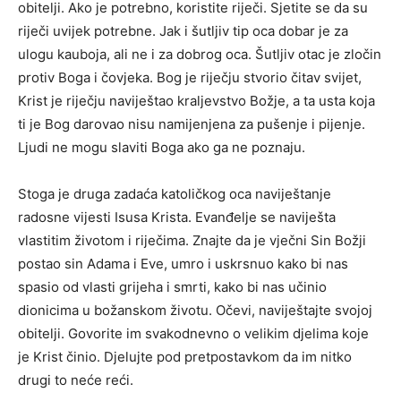
obitelji. Ako je potrebno, koristite riječi. Sjetite se da su
riječi uvijek potrebne. Jak i šutljiv tip oca dobar je za
ulogu kauboja, ali ne i za dobrog oca. Šutljiv otac je zločin
protiv Boga i čovjeka. Bog je riječju stvorio čitav svijet,
Krist je riječju naviještao kraljevstvo Božje, a ta usta koja
ti je Bog darovao nisu namijenjena za pušenje i pijenje.
Ljudi ne mogu slaviti Boga ako ga ne poznaju.
Stoga je druga zadaća katoličkog oca naviještanje
radosne vijesti Isusa Krista. Evanđelje se naviješta
vlastitim životom i riječima. Znajte da je vječni Sin Božji
postao sin Adama i Eve, umro i uskrsnuo kako bi nas
spasio od vlasti grijeha i smrti, kako bi nas učinio
dionicima u božanskom životu. Očevi, naviještajte svojoj
obitelji. Govorite im svakodnevno o velikim djelima koje
je Krist činio. Djelujte pod pretpostavkom da im nitko
drugi to neće reći.