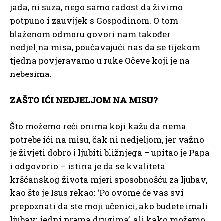
jada, ni suza, nego samo radost da živimo
potpuno i zauvijek s Gospodinom. O tom
blaženom odmoru govori nam također
nedjeljna misa, poučavajući nas da se tijekom
tjedna povjeravamo u ruke Očeve koji je na
nebesima.
ZAŠTO IĆI NEDJELJOM NA MISU?
Što možemo reći onima koji kažu da nema
potrebe ići na misu, čak ni nedjeljom, jer važno
je živjeti dobro i ljubiti bližnjega – upitao je Papa
i odgovorio – istina je da se kvaliteta
kršćanskog života mjeri sposobnošću za ljubav,
kao što je Isus rekao: ‘Po ovome će vas svi
prepoznati da ste moji učenici, ako budete imali
ljubavi jedni prema drugima’, ali kako možemo