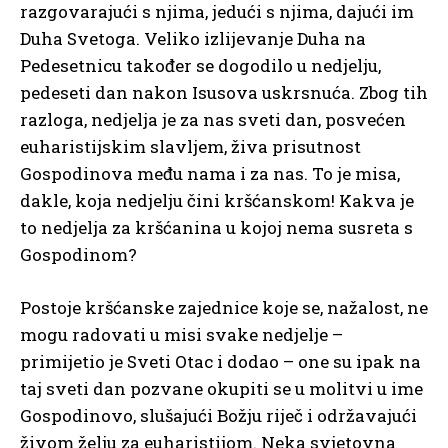
razgovarajući s njima, jedući s njima, dajući im
Duha Svetoga. Veliko izlijevanje Duha na
Pedesetnicu također se dogodilo u nedjelju,
pedeseti dan nakon Isusova uskrsnuća. Zbog tih
razloga, nedjelja je za nas sveti dan, posvećen
euharistijskim slavljem, živa prisutnost
Gospodinova među nama i za nas. To je misa,
dakle, koja nedjelju čini kršćanskom! Kakva je
to nedjelja za kršćanina u kojoj nema susreta s
Gospodinom?
Postoje kršćanske zajednice koje se, nažalost, ne
mogu radovati u misi svake nedjelje –
primijetio je Sveti Otac i dodao – one su ipak na
taj sveti dan pozvane okupiti se u molitvi u ime
Gospodinovo, slušajući Božju riječ i održavajući
živom želju za euharistijom. Neka svjetovna