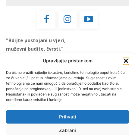
"Bdijte postojani u vjeri,
muževni budite, čvrsti."
(1 KOR 16, 13)
Upravljajte pristankom
"Muževni budite" prvi je
Da bismo pružili najbolje iskustvo, koristimo tehnologije poput kolačića
za čuvanje i/ili pristup informacijama o uređaju. Suglasnost s ovim
hrvatski portal za katoličke
tehnologijama će nam omogućiti da obrađujemo podatke kao što su
muškarce koji pokušava
ponašanje pri pregledavanju ili jedinstveni ID-ovi na ovoj web stranici.
reafirmirati u današnje
Nepristanak ili povlačenje suglasnosti može negativno utjecati na
određene karakteristike i funkcije.
vrijeme itekako narušen
biblijski koncept muževnosti,
koji pokušavamo osvijetliti iz
Prihvati
više aspekata, prigodnih
rubrika i poticajnih inicijativa.
Zabrani