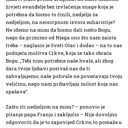
živjeti evanđelje bez izvlačenja snage koja je
potrebna da bismo to činili, nedjelju za
nedjeljom, na neiscrpnom izvoru euharistije?
Ne idemo na misu da bismo dali nešto Bogu,
nego da primimo od Njega ono što nam zaista
treba – naglasio je Sveti Otac i dodao – na to nas
podsjeća molitva Crkve, koja se tako obraća
Bogu: „Tebi nisu potrebne naše hvale, ali zbog
dara tvoje ljubavi pozivaš nas da ti
zahvaljujemo; naše pohvale ne povećavaju tvoju
veličinu, nego nam pribavljaju milost koja nas
spašava“.
Zašto ići nedjeljom na misu? – ponovio je
pitanje papa Franjo i zaključio – Nije dovoljno
odgovoriti da je to zapovijed Crkve; to pomaže u