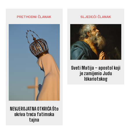
PRETHODNI ČLANAK
SLJEDEĆI ČLANAK
Sveti Matija – apostol koji
je zamijenio Judu
Iškariotskog
NEVJEROJATNA OTKRIĆA Što
skriva treća fatimska
tajna