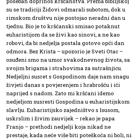
poseban doprinos kršćanstva. Prema biblijskoj
su se tradiciji Židovi odmarali subotom, dok u
rimskom društvu nije postojao neradni dan u
tjednu. Bio je to kršćanski smisao potaknut
euharistijom da se živi kao sinovi, a ne kao
robovi, da bi nedjelja postala gotovo opći dan
odmora. Bez Krista – upozorio je Sveti Otac –
osuđeni smo na umor svakodnevnog života, sa
svojim brigama i strahovima za sutrašnjicu.
Nedjeljni susret s Gospodinom daje nam snagu
živjeti danas s povjerenjem i hrabrošću i ići
naprijed s nadom. Zato mi kršćani idemo
nedjeljom susresti Gospodina u euharistijskom
slavlju. Euharistijsko zajedništvo s Isusom,
uskrslim i živim zauvijek – rekao je papa
Franjo – prethodi nedjelji koja nikad ne
prestaje, kada neće više biti poteškoća ni boli, ni