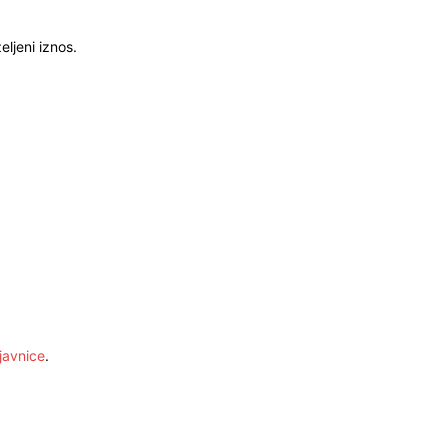
ljeni iznos.
javnice
.