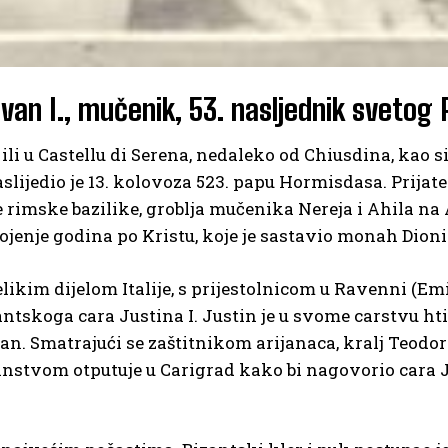
Ivan I., mučenik, 53. nasljednik svetog 
ili u Castellu di Serena, nedaleko od Chiusdina, kao 
lijedio je 13. kolovoza 523. papu Hormisdasa. Prijatel
rimske bazilike, groblja mučenika Nereja i Ahila na A
rojenje godina po Kristu, koje je sastavio monah Dioni
elikim dijelom Italije, s prijestolnicom u Ravenni (
ntskoga cara Justina I. Justin je u svome carstvu htio
an. Smatrajući se zaštitnikom arijanaca, kralj Teodor
oslanstvom otputuje u Carigrad kako bi nagovorio cara