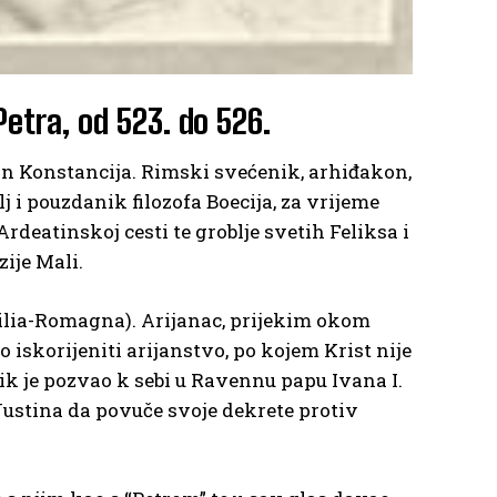
Petra, od 523. do 526.
sin Konstancija. Rimski svećenik, arhiđakon,
j i pouzdanik filozofa Boecija, za vrijeme
rdeatinskoj cesti te groblje svetih Feliksa i
zije Mali.
Emilia-Romagna). Arijanac, prijekim okom
 iskorijeniti arijanstvo, po kojem Krist nije
ik je pozvao k sebi u Ravennu papu Ivana I.
 Justina da povuče svoje dekrete protiv