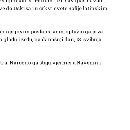
 s njim kao s “Petrom” te u sav glas davao
sve do Uskrsa i u crkvi svete Sofije latinskim
ljan njegovim poslanstvom, optužio ga je za
glađu i žeđu, na današnji dan, 18. svibnja
ra. Naročito ga štuju vjernici u Ravenni i