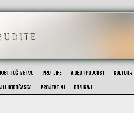
OST I OČINSTVO
PRO-LIFE
VIDEO I PODCAST
KULTURA
JI I HODOČAŠĆA
PROJEKT 41
DONIRAJ