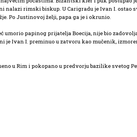
 najvećim počastima. Bizantski kler i puk postupao je
ni nalazi rimski biskup. U Carigradu je Ivan I. ostao 
. Po Justinovoj želji, papa ga je i okrunio.
eć umorio papinog prijatelja Boecija, nije bio zadovo
i je Ivan I. preminuo u zatvoru kao mučenik, izmoren 
eseno u Rim i pokopano u predvorju bazilike svetog Pet