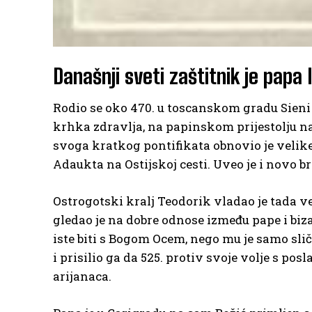
Današnji sveti zaštitnik je papa 
Rodio se oko 470. u toscanskom gradu Sieni 
krhka zdravlja, na papinskom prijestolju nas
svoga kratkog pontifikata obnovio je velike 
Adaukta na Ostijskoj cesti. Uveo je i novo b
Ostrogotski kralj Teodorik vladao je tada v
gledao je na dobre odnose između pape i biza
iste biti s Bogom Ocem, nego mu je samo slič
i prisilio ga da 525. protiv svoje volje s p
arijanaca.