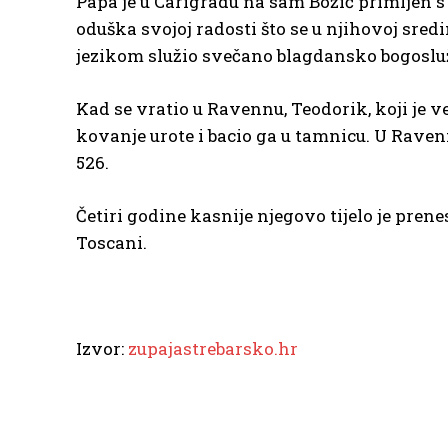
Papa je u Carigradu na sam Božić primljen s
oduška svojoj radosti što se u njihovoj sredi
jezikom služio svečano blagdansko bogoslužje
Kad se vratio u Ravennu, Teodorik, koji je v
kovanje urote i bacio ga u tamnicu. U Ravenn
526.
Četiri godine kasnije njegovo tijelo je pren
Toscani.
Izvor:
zupajastrebarsko.hr