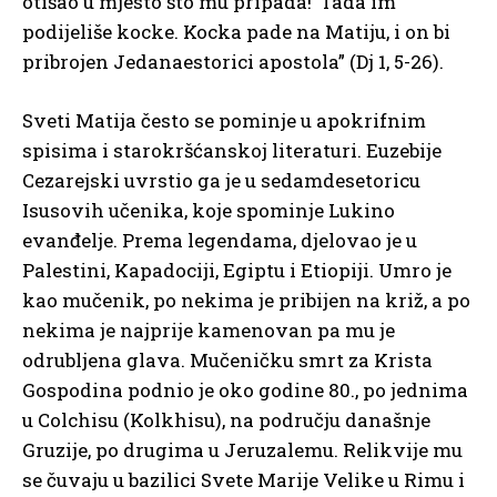
otišao u mjesto što mu pripada!’ Tada im
podijeliše kocke. Kocka pade na Matiju, i on bi
pribrojen Jedanaestorici apostola” (Dj 1, 5-26).
Sveti Matija često se pominje u apokrifnim
spisima i starokršćanskoj literaturi. Euzebije
Cezarejski uvrstio ga je u sedamdesetoricu
Isusovih učenika, koje spominje Lukino
evanđelje. Prema legendama, djelovao je u
Palestini, Kapadociji, Egiptu i Etiopiji. Umro je
kao mučenik, po nekima je pribijen na križ, a po
nekima je najprije kamenovan pa mu je
odrubljena glava. Mučeničku smrt za Krista
Gospodina podnio je oko godine 80., po jednima
u Colchisu (Kolkhisu), na području današnje
Gruzije, po drugima u Jeruzalemu. Relikvije mu
se čuvaju u bazilici Svete Marije Velike u Rimu i