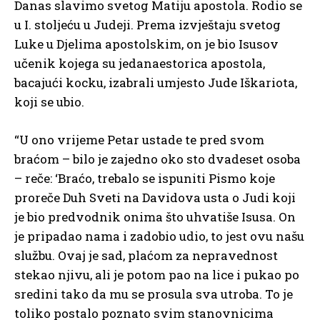
Danas slavimo svetog Matiju apostola. Rodio se
u I. stoljeću u Judeji. Prema izvještaju svetog
Luke u Djelima apostolskim, on je bio Isusov
učenik kojega su jedanaestorica apostola,
bacajući kocku, izabrali umjesto Jude Iškariota,
koji se ubio.
“U ono vrijeme Petar ustade te pred svom
braćom – bilo je zajedno oko sto dvadeset osoba
– reče: ‘Braćo, trebalo se ispuniti Pismo koje
proreče Duh Sveti na Davidova usta o Judi koji
je bio predvodnik onima što uhvatiše Isusa. On
je pripadao nama i zadobio udio, to jest ovu našu
službu. Ovaj je sad, plaćom za nepravednost
stekao njivu, ali je potom pao na lice i pukao po
sredini tako da mu se prosula sva utroba. To je
toliko postalo poznato svim stanovnicima