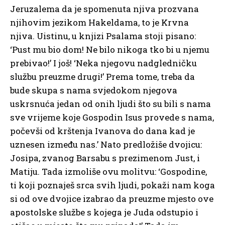
Jeruzalema da je spomenuta njiva prozvana
njihovim jezikom Hakeldama, to je Krvna
njiva. Uistinu, u knjizi Psalama stoji pisano:
‘Pust mu bio dom! Ne bilo nikoga tko bi u njemu
prebivao!’ I još! ‘Neka njegovu nadgledničku
službu preuzme drugi!’ Prema tome, treba da
bude skupa s nama svjedokom njegova
uskrsnuća jedan od onih ljudi što su bili s nama
sve vrijeme koje Gospodin Isus provede s nama,
počevši od krštenja Ivanova do dana kad je
uznesen između nas.’ Nato predložiše dvojicu:
Josipa, zvanog Barsabu s prezimenom Just, i
Matiju. Tada izmoliše ovu molitvu: ‘Gospodine,
ti koji poznaješ srca svih ljudi, pokaži nam koga
si od ove dvojice izabrao da preuzme mjesto ove
apostolske službe s kojega je Juda odstupio i