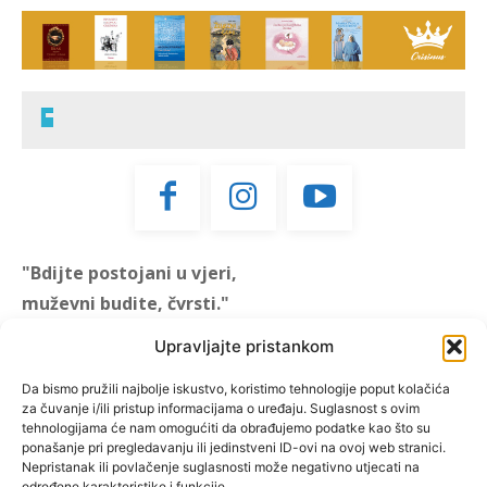
"Bdijte postojani u vjeri,
muževni budite, čvrsti."
(1 KOR 16, 13)
Upravljajte pristankom
"Muževni budite" prvi je
Da bismo pružili najbolje iskustvo, koristimo tehnologije poput kolačića
za čuvanje i/ili pristup informacijama o uređaju. Suglasnost s ovim
hrvatski portal za katoličke
tehnologijama će nam omogućiti da obrađujemo podatke kao što su
muškarce koji pokušava
ponašanje pri pregledavanju ili jedinstveni ID-ovi na ovoj web stranici.
reafirmirati u današnje
Nepristanak ili povlačenje suglasnosti može negativno utjecati na
određene karakteristike i funkcije.