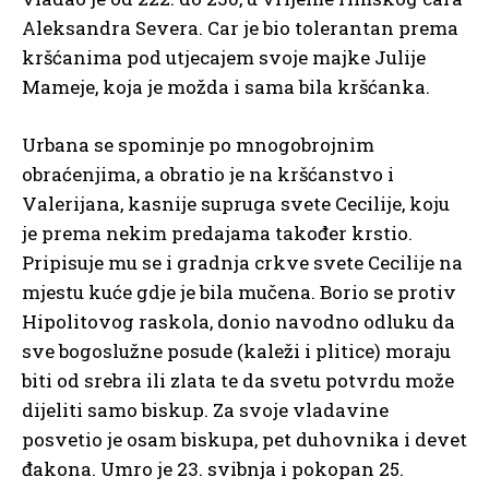
Aleksandra Severa. Car je bio tolerantan prema
kršćanima pod utjecajem svoje majke Julije
Mameje, koja je možda i sama bila kršćanka.
Urbana se spominje po mnogobrojnim
obraćenjima, a obratio je na kršćanstvo i
Valerijana, kasnije supruga svete Cecilije, koju
je prema nekim predajama također krstio.
Pripisuje mu se i gradnja crkve svete Cecilije na
mjestu kuće gdje je bila mučena. Borio se protiv
Hipolitovog raskola, donio navodno odluku da
sve bogoslužne posude (kaleži i plitice) moraju
biti od srebra ili zlata te da svetu potvrdu može
dijeliti samo biskup. Za svoje vladavine
posvetio je osam biskupa, pet duhovnika i devet
đakona. Umro je 23. svibnja i pokopan 25.