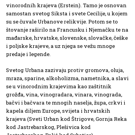
vinorodnih krajeva (Erstein). Tamo je osnovan
samostan svetog Siksta i svete Cecilije, u kojem
su se čuvale Urbanove relikvije. Potom se to
štovanje raširilo na Francusku i Njemačku te na
mađarske, hrvatske, slovenske, slovačke, češke
i poljske krajeve, a uz njega se vežu mnoge
predaje i legende.
Svetog Urbana zazivaju protiv gromova, oluja,
mraza, sparine, alkoholizma, nametnika, a slavi
se u vinorodnim krajevima kao zaštitnik
grožđa, vina, vinogradara, vinara, vinograda,
bačvi i bačvara te mnogih naselja, župa, crkvi i
kapela diljem Europe, svijeta i hrvatskih
krajeva (Sveti Urban kod Štrigove, Gornja Reka
kod Jastrebarskog, Plešivica kod