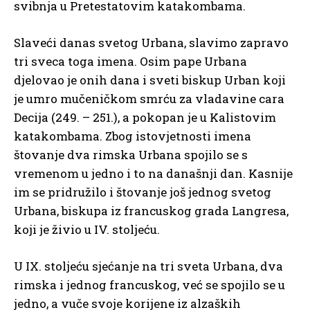
svibnja u Pretestatovim katakombama.
Slaveći danas svetog Urbana, slavimo zapravo
tri sveca toga imena. Osim pape Urbana
djelovao je onih dana i sveti biskup Urban koji
je umro mučeničkom smrću za vladavine cara
Decija (249. – 251.), a pokopan je u Kalistovim
katakombama. Zbog istovjetnosti imena
štovanje dva rimska Urbana spojilo se s
vremenom u jedno i to na današnji dan. Kasnije
im se pridružilo i štovanje još jednog svetog
Urbana, biskupa iz francuskog grada Langresa,
koji je živio u IV. stoljeću.
U IX. stoljeću sjećanje na tri sveta Urbana, dva
rimska i jednog francuskog, već se spojilo se u
jedno, a vuče svoje korijene iz alzaških