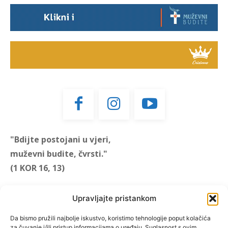
"Bdijte postojani u vjeri,
muževni budite, čvrsti."
(1 KOR 16, 13)
Upravljajte pristankom
"Muževni budite" prvi je
Da bismo pružili najbolje iskustvo, koristimo tehnologije poput kolačića
za čuvanje i/ili pristup informacijama o uređaju. Suglasnost s ovim