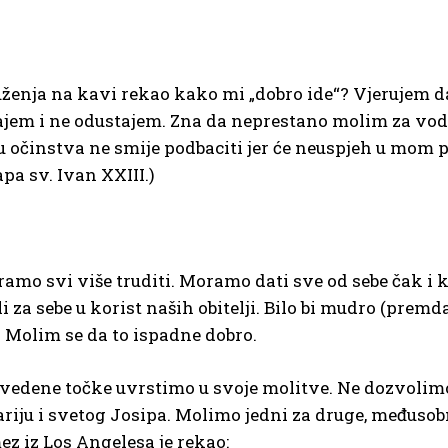
uženja na kavi rekao kako mi „dobro ide“? Vjerujem da
ajem i ne odustajem. Zna da neprestano molim za vod
ju očinstva ne smije podbaciti jer će neuspjeh u mom 
apa sv. Ivan XXIII.)
amo svi više truditi. Moramo dati sve od sebe čak i 
za sebe u korist naših obitelji. Bilo bi mudro (premda
. Molim se da to ispadne dobro.
avedene točke uvrstimo u svoje molitve. Ne dozvolimo
iju i svetog Josipa. Molimo jedni za druge, međusobn
z iz Los Angelesa je rekao: