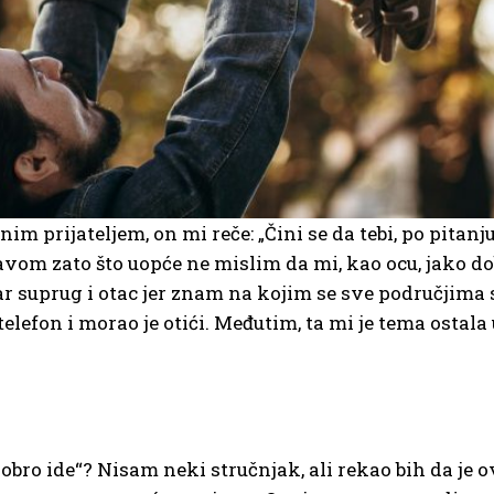
m prijateljem, on mi reče: „Čini se da tebi, po pitanju
avom zato što uopće ne mislim da mi, kao ocu, jako do
 suprug i otac jer znam na kojim se sve područjima s
telefon i morao je otići. Međutim, ta mi je tema ostal
dobro ide“? Nisam neki stručnjak, ali rekao bih da je o