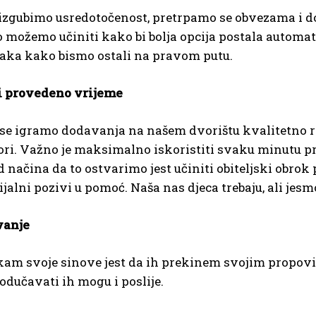
i izgubimo usredotočenost, pretrpamo se obvezama i do
 možemo učiniti kako bi bolja opcija postala automats
raka kako bismo ostali na pravom putu.
ki provedeno vrijeme
ok se igramo dodavanja na našem dvorištu kvalitetno r
govori. Važno je maksimalno iskoristiti svaku minutu 
čina da to ostvarimo jest učiniti obiteljski obrok p
jalni pozivi u pomoć. Naša nas djeca trebaju, ali jesm
vanje
am svoje sinove jest da ih prekinem svojim propovije
odučavati ih mogu i poslije.