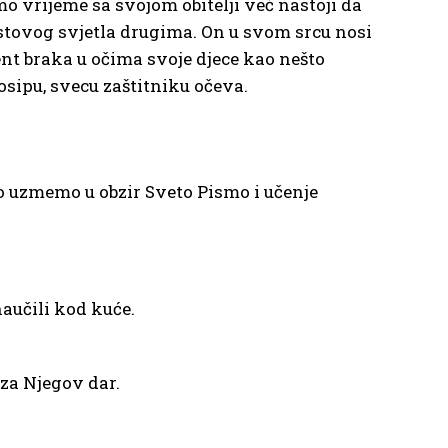
o vrijeme sa svojom obitelji već nastoji da
ristovog svjetla drugima. On u svom srcu nosi
ment braka u očima svoje djece kao nešto
Josipu, svecu zaštitniku očeva.
ko uzmemo u obzir Sveto Pismo i učenje
aučili kod kuće.
 za Njegov dar.