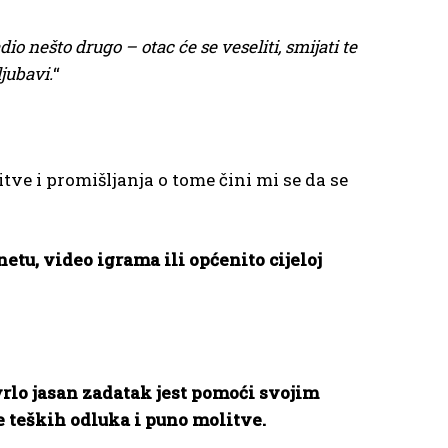
o nešto drugo – otac će se veseliti, smijati te
jubavi.
“
ve i promišljanja o tome čini mi se da se
tu, video igrama ili općenito cijeloj
rlo jasan zadatak jest pomoći svojim
e teških odluka i puno molitve.