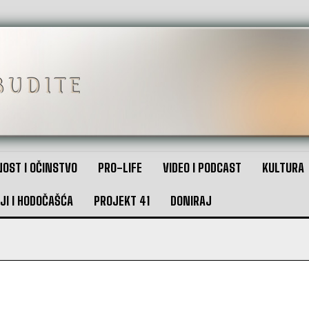
OST I OČINSTVO
PRO-LIFE
VIDEO I PODCAST
KULTURA
JI I HODOČAŠĆA
PROJEKT 41
DONIRAJ