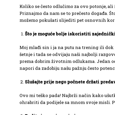
Koliko se često odlučimo za ovo potonje, al
Priznajmo da nam se to prečesto događa. Što
možemo pokušati slijediti pet osnovnih ko
Što je moguće bolje iskoristiti zajednič
Moj mlađi sin i ja na putu na trening ili d
šetnje i tada se odvijaju naši najbolji raz
prema dobrim životnim odlukama. Jedan od na
napori da zadobiju našu pažnju često potenci
Slušajte prije nego počnete držati preda
Ovo mi teško pada! Najbrži način kako ušutk
ohrabriti da podijele sa mnom svoje misli. P