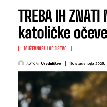
TREBA IH ZNATI 
katoličke očev
MUŽEVNOST I OČINSTVO
Uredništvo
19. studenoga 2025.
AUTOR: