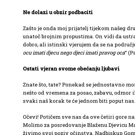
Ne dolazi u obzir podbaciti
Zašto je onda moj prijatelj tijekom našeg dr
unatoč brojnim propustima. On vidi da ustr
dobro, ali istinski vjerujem da se na područ
ocu imati djecu nego djeci imati pravog oca
“ (P
Ostati vjeran svome obećanju ljubavi
Znate što, tate? Ponekad se jednostavno mor
nešto od vremena za posao, zabavu, odmor ili 
svaki naš korak te će jednom biti poput nas
Očevi! Potičem sve nas da ove četiri gore n
Molimo za posredovanje Blaženu Djevicu Mar
živimo svoj poziv očinstva. Nadbiskup Gome