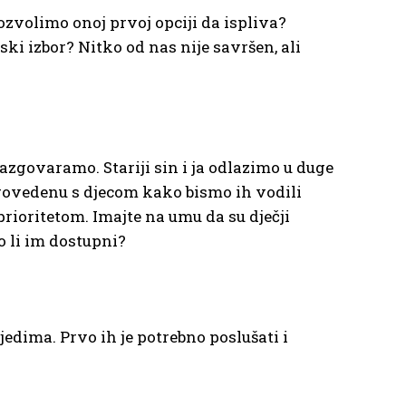
zvolimo onoj prvoj opciji da ispliva?
ki izbor? Nitko od nas nije savršen, ali
azgovaramo. Stariji sin i ja odlazimo u duge
provedenu s djecom kako bismo ih vodili
rioritetom. Imajte na umu da su dječji
o li im dostupni?
dima. Prvo ih je potrebno poslušati i