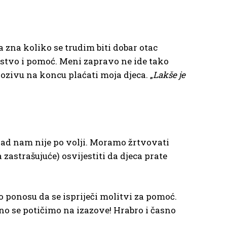
 zna koliko se trudim biti dobar otac
stvo i pomoć. Meni zapravo ne ide tako
pozivu na koncu plaćati moja djeca. „
Lakše je
kad nam nije po volji. Moramo žrtvovati
 zastrašujuće) osvijestiti da djeca prate
 ponosu da se ispriječi molitvi za pomoć.
o se potičimo na izazove! Hrabro i časno