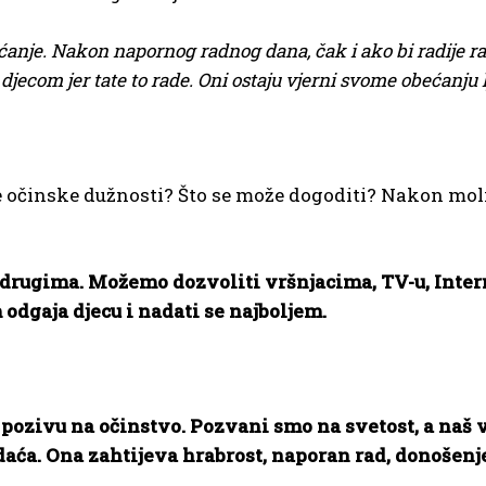
anje. Nakon napornog radnog dana, čak i ako bi radije radi
jecom jer tate to rade. Oni ostaju vjerni svome obećanju l
 očinske dužnosti? Što se može dogoditi? Nakon molit
rugima. Možemo dozvoliti vršnjacima, TV-u, Interne
 odgaja djecu i nadati se najboljem.
pozivu na očinstvo. Pozvani smo na svetost, a naš v
adaća. Ona zahtijeva hrabrost, naporan rad, donošenj