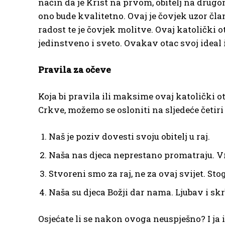
način da je Krist na prvom, obitelj na drugo
ono bude kvalitetno. Ovaj je čovjek uzor čla
radost te je čovjek molitve. Ovaj katolički 
jedinstveno i sveto. Ovakav otac svoj ideal i
Pravila za očeve
Koja bi pravila ili maksime ovaj katolički 
Crkve, možemo se osloniti na sljedeće četiri
Naš je poziv dovesti svoju obitelj u raj.
Naša nas djeca neprestano promatraju. Vr
Stvoreni smo za raj, ne za ovaj svijet. St
Naša su djeca Božji dar nama. Ljubav i sk
Osjećate li se nakon ovoga neuspješno? I ja i