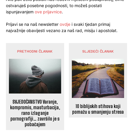
ostvaruješ posebne pogodnosti, to možeš postati
ispunjavanjem
ove prijavnice
.
Prijavi se na naš newsletter
ovdje
i svaki tjedan primaj
najvažnije obavijesti vezano za naš rad, misiju i apostolat.
PRETHODNI ČLANAK
SLJEDEĆI ČLANAK
SVJEDOČANSTVO Varanje,
10 biblijskih stihova koji
kompromis, masturbacija,
pomažu u smanjenju stresa
rano izlaganje
pornografiji… završilo je s
pobačajem