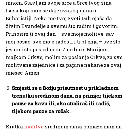
mnom. Stavljam svoje srce u Srce tvog sina
Isusa koji nam se daje svakog dana u
Euharistiji. Neka me tvoj Sveti Duh ojača da
živim Evanđelje u svemu što radim i govorim.
Prinosim ti ovaj dan – sve moje molitve, sav
moj posao, sve moje radosti i trpljenja – sve što
jesam i što posjedujem. Zajedno s Marijom,
majkom Crkve, molim za poslanje Crkve, za sve
molitvene zajednice i za papine nakane za ovaj
mjesec. Amen.
Smjesti se u Božju prisutnost u prikladnom
trenutku sredinom dana, na primjer tijekom
pauze za kavu ili, ako studiraš ili radiš,
tijekom pauze za ručak.
Kratka
molitva
sredinom dana pomaže nam da