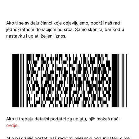
Ako ti se sviđaju članci koje objavljujemo, podrži naš rad
jednokratnom donacijom od srca. Samo skeniraj bar kod u
nastavku i uplati željeni iznos.
Ako ti trebaju detaljni podatci za uplatu, njih možeš naći
ovdje
.
Ako pak želiš postati naš redovni mjesečni podupiratelj, čime