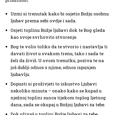
prisutnost:
Uzmi si trenutak kako bi osjetio Božju osobnu
ljubav prema sebi ovdje i sada.
Osjeti toplinu Božje ljubavi dok te Bog gleda
kao svoje svrhovito stvorenje.
Bog te volio toliko da te stvorio i nastavlja ti
davati život u svakom trenu, tako i sada te
želi da živiš. U ovom trenutku, poziva te na
još dublji odnos s njime, odnos ispunjen
ljubavlju.
Dopusti si proživjeti to iskustvo Ljubavi
nekoliko minuta – onako kako se kupaš u
nježnoj toplini sunca tijekom toplog ljetnog
dana, sada se okupaj u Božjoj ljubavi za tebe.
Dok uživaš u toplini Božje ljubavi za tebe,