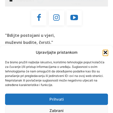
"Bdijte postojani u vjeri,
muževni budite, čvrsti."
(1 KOR 16, 13)
Upravljajte pristankom
"Muževni budite" prvi je
Da bismo pružili najbolje iskustvo, koristimo tehnologije poput kolačića
za čuvanje i/ili pristup informacijama o uređaju. Suglasnost s ovim
hrvatski portal za katoličke
tehnologijama će nam omogućiti da obrađujemo podatke kao što su
muškarce koji pokušava
ponašanje pri pregledavanju ili jedinstveni ID-ovi na ovoj web stranici.
reafirmirati u današnje
Nepristanak ili povlačenje suglasnosti može negativno utjecati na
određene karakteristike i funkcije.
vrijeme itekako narušen
biblijski koncept muževnosti,
koji pokušavamo osvijetliti iz
Prihvati
više aspekata, prigodnih
rubrika i poticajnih inicijativa.
Zabrani