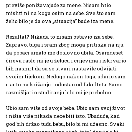
previše ponižavajuće za mene. Nisam htio
misliti ni na koga osim na sebe. Sve što sam
želio bilo je da ova „situacija” bude iza mene.
Rezultat? Nikada to nisam ostavio iza sebe.
Zapravo, tuga i sram zbog moga pritiska na nju
da pobaci umalo me doslovno ubila. Osamdeset
čireva raslo mi je u želucu i crijevima i iskrvario
bih nasmrt da su se stvari nastavile odvijati
svojim tijekom. Nedugo nakon toga, udario sam
u auto na križanju i odustao od fakulteta. Samo
razmišljati o studiranju bilo mi je prebolno.
Ubio sam više od svoje bebe. Ubio sam svoj život
i ništa više nikada neće biti isto. Ubuduće, kad
god bih držao tuđu bebu, bilo bi mi užasno. Svaki
krik, svaka procviljena riječ „tata” donijela bi