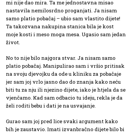
mi nije dao mira. Ta me jednostavna misao
nastavila nemilosrdno proganjati. Ja nisam
samo platio pobačaj – ubio sam vlastito dijete!
Ta takozvana nakupina stanica bila je kost
moje kosti i meso moga mesa. Ugasio sam jedan
život.
No to nije bilo najgora stvar. Ja nisam samo
platio pobačaj. Manipulirao sam i vršio pritisak
na svoju djevojku da ode u kliniku za pobačaje
jer sam joj vrlo jasno dao do znanja kako neću
biti tu za nju ili njezino dijete, iako je htjela da se
vjenčamo. Kad sam odbacio tu ideju, rekla je da
želi roditi bebu i dati je na usvajanje.
Gurao sam joj pred lice svaki argument kako
bih je zaustavio. Imati izvanbračno dijete bilo bi