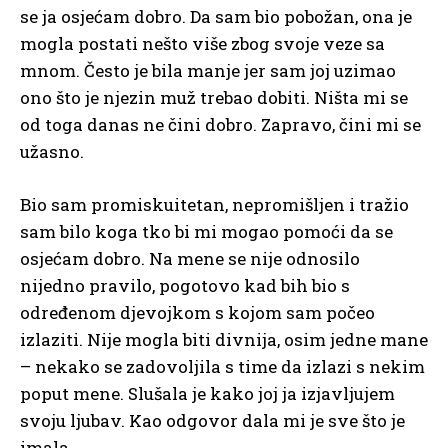
se ja osjećam dobro. Da sam bio pobožan, ona je
mogla postati nešto više zbog svoje veze sa
mnom. Često je bila manje jer sam joj uzimao
ono što je njezin muž trebao dobiti. Ništa mi se
od toga danas ne čini dobro. Zapravo, čini mi se
užasno.
Bio sam promiskuitetan, nepromišljen i tražio
sam bilo koga tko bi mi mogao pomoći da se
osjećam dobro. Na mene se nije odnosilo
nijedno pravilo, pogotovo kad bih bio s
određenom djevojkom s kojom sam počeo
izlaziti. Nije mogla biti divnija, osim jedne mane
– nekako se zadovoljila s time da izlazi s nekim
poput mene. Slušala je kako joj ja izjavljujem
svoju ljubav. Kao odgovor dala mi je sve što je
imala.