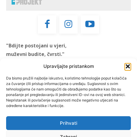
"Bdijte postojani u vjeri,
muževni budite, čvrsti."
(1 KOR 16, 13)
Upravljajte pristankom
"Muževni budite" prvi je
Da bismo pružili najbolje iskustvo, koristimo tehnologije poput kolačića
za čuvanje i/ili pristup informacijama o uređaju. Suglasnost s ovim
hrvatski portal za katoličke
tehnologijama će nam omogućiti da obrađujemo podatke kao što su
muškarce koji pokušava
ponašanje pri pregledavanju ili jedinstveni ID-ovi na ovoj web stranici.
reafirmirati u današnje
Nepristanak ili povlačenje suglasnosti može negativno utjecati na
određene karakteristike i funkcije.
vrijeme itekako narušen
biblijski koncept muževnosti,
koji pokušavamo osvijetliti iz
Prihvati
više aspekata, prigodnih
rubrika i poticajnih inicijativa.
Zabrani