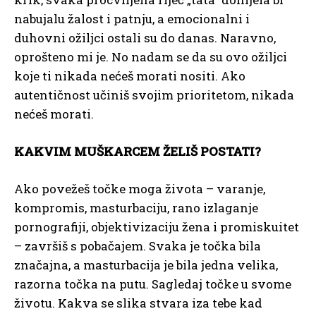
nabujalu žalost i patnju, a emocionalni i
duhovni ožiljci ostali su do danas. Naravno,
oprošteno mi je. No nadam se da su ovo ožiljci
koje ti nikada nećeš morati nositi. Ako
autentičnost učiniš svojim prioritetom, nikada
nećeš morati.
KAKVIM MUŠKARCEM ŽELIŠ POSTATI?
Ako povežeš točke moga života – varanje,
kompromis, masturbaciju, rano izlaganje
pornografiji, objektivizaciju žena i promiskuitet
– završiš s pobačajem. Svaka je točka bila
značajna, a masturbacija je bila jedna velika,
razorna točka na putu. Sagledaj točke u svome
životu. Kakva se slika stvara iza tebe kad