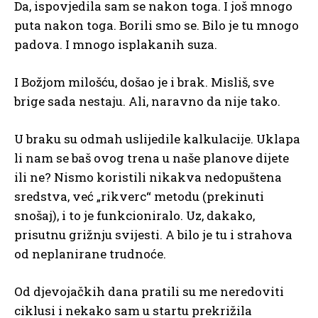
Da, ispovjedila sam se nakon toga. I još mnogo
puta nakon toga. Borili smo se. Bilo je tu mnogo
padova. I mnogo isplakanih suza.
I Božjom milošću, došao je i brak. Misliš, sve
brige sada nestaju. Ali, naravno da nije tako.
U braku su odmah uslijedile kalkulacije. Uklapa
li nam se baš ovog trena u naše planove dijete
ili ne? Nismo koristili nikakva nedopuštena
sredstva, već „rikverc“ metodu (prekinuti
snošaj), i to je funkcioniralo. Uz, dakako,
prisutnu grižnju svijesti. A bilo je tu i strahova
od neplanirane trudnoće.
Od djevojačkih dana pratili su me neredoviti
ciklusi i nekako sam u startu prekrižila