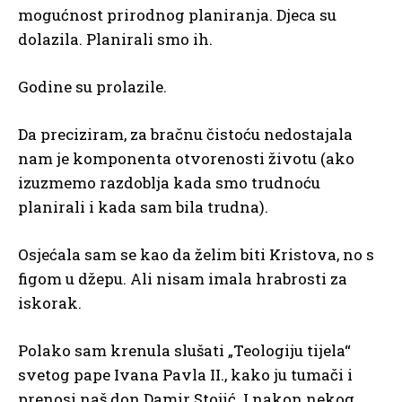
mogućnost prirodnog planiranja. Djeca su
dolazila. Planirali smo ih.
Godine su prolazile.
Da preciziram, za bračnu čistoću nedostajala
nam je komponenta otvorenosti životu (ako
izuzmemo razdoblja kada smo trudnoću
planirali i kada sam bila trudna).
Osjećala sam se kao da želim biti Kristova, no s
figom u džepu. Ali nisam imala hrabrosti za
iskorak.
Polako sam krenula slušati „Teologiju tijela“
svetog pape Ivana Pavla II., kako ju tumači i
prenosi naš don Damir Stojić. I nakon nekog