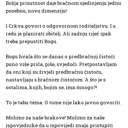
Božja prisutnost daje bračnom sjedinjenju jednu
posebnu, novu dimenziju!
I Crkva govori o odgovornom roditeljstvu. I u
redu je planirati obitelj. Ali zadnju riječ ipak
treba prepustiti Bogu.
Bogu hvala što se danas o predbračnoj čistoći
puno više priča, piše, svjedoči. Pretpostavljam
da oni koji su živjeli predbračnu čistoću,
nastavljaju s bračnom čistoćom. A što je s
ostalima, kojih, bojim se, ima mnogo?!
To je tabu-tema. O tome nije lako javno govoriti.
Molimo za naše brakove! Molimo za naše
ispovjednike da u ispovijedi znaju pristupiti