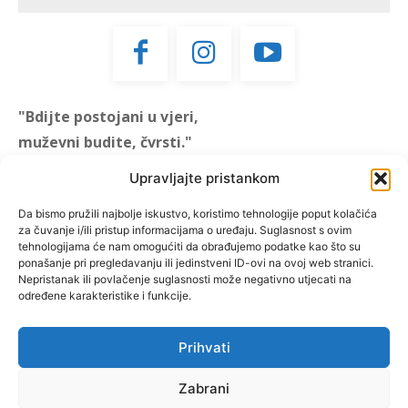
"Bdijte postojani u vjeri,
muževni budite, čvrsti."
(1 KOR 16, 13)
Upravljajte pristankom
"Muževni budite" prvi je
Da bismo pružili najbolje iskustvo, koristimo tehnologije poput kolačića
za čuvanje i/ili pristup informacijama o uređaju. Suglasnost s ovim
hrvatski portal za katoličke
tehnologijama će nam omogućiti da obrađujemo podatke kao što su
muškarce koji pokušava
ponašanje pri pregledavanju ili jedinstveni ID-ovi na ovoj web stranici.
reafirmirati u današnje
Nepristanak ili povlačenje suglasnosti može negativno utjecati na
određene karakteristike i funkcije.
vrijeme itekako narušen
biblijski koncept muževnosti,
koji pokušavamo osvijetliti iz
Prihvati
više aspekata, prigodnih
rubrika i poticajnih inicijativa.
Zabrani