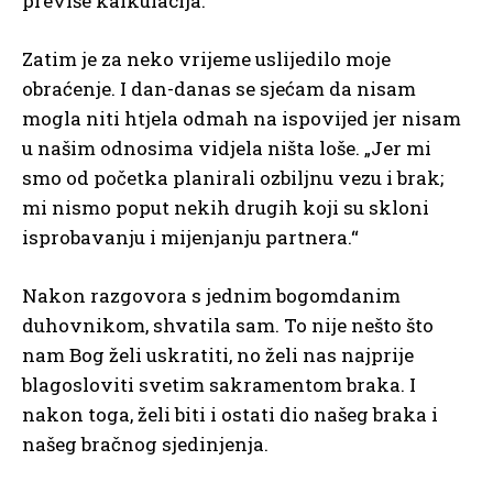
previše kalkulacija.
Zatim je za neko vrijeme uslijedilo moje
obraćenje. I dan-danas se sjećam da nisam
mogla niti htjela odmah na ispovijed jer nisam
u našim odnosima vidjela ništa loše. „Jer mi
smo od početka planirali ozbiljnu vezu i brak;
mi nismo poput nekih drugih koji su skloni
isprobavanju i mijenjanju partnera.“
Nakon razgovora s jednim bogomdanim
duhovnikom, shvatila sam. To nije nešto što
nam Bog želi uskratiti, no želi nas najprije
blagosloviti svetim sakramentom braka. I
nakon toga, želi biti i ostati dio našeg braka i
našeg bračnog sjedinjenja.