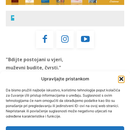
"Bdijte postojani u vjeri,
muževni budite, čvrsti."
(1 KOR 16, 13)
Upravljajte pristankom
"Muževni budite" prvi je
Da bismo pružili najbolje iskustvo, koristimo tehnologije poput kolačića
za čuvanje i/ili pristup informacijama o uređaju. Suglasnost s ovim
hrvatski portal za katoličke
tehnologijama će nam omogućiti da obrađujemo podatke kao što su
muškarce koji pokušava
ponašanje pri pregledavanju ili jedinstveni ID-ovi na ovoj web stranici.
reafirmirati u današnje
Nepristanak ili povlačenje suglasnosti može negativno utjecati na
određene karakteristike i funkcije.
vrijeme itekako narušen
biblijski koncept muževnosti,