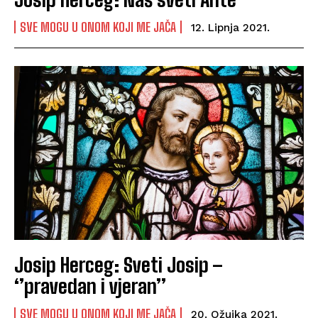
SVE MOGU U ONOM KOJI ME JAČA
12. Lipnja 2021.
Josip Herceg: Sveti Josip –
‘’pravedan i vjeran’’
SVE MOGU U ONOM KOJI ME JAČA
20. Ožujka 2021.