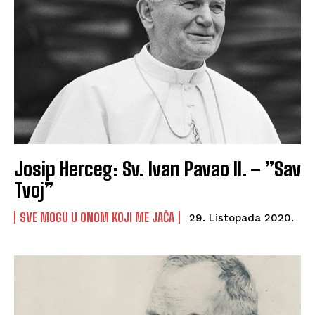
Josip Herceg: Sv. Ivan Pavao II. – ”Sav
Tvoj”
SVE MOGU U ONOM KOJI ME JAČA
29. Listopada 2020.