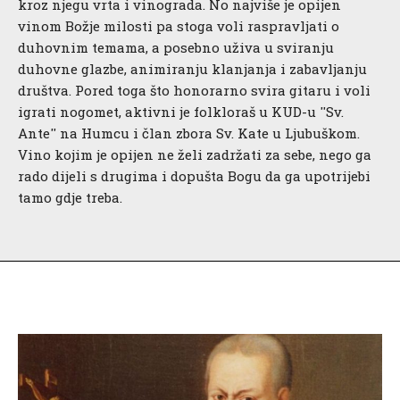
kroz njegu vrta i vinograda. No najviše je opijen
vinom Božje milosti pa stoga voli raspravljati o
duhovnim temama, a posebno uživa u sviranju
duhovne glazbe, animiranju klanjanja i zabavljanju
društva. Pored toga što honorarno svira gitaru i voli
igrati nogomet, aktivni je folkloraš u KUD-u ''Sv.
Ante'' na Humcu i član zbora Sv. Kate u Ljubuškom.
Vino kojim je opijen ne želi zadržati za sebe, nego ga
rado dijeli s drugima i dopušta Bogu da ga upotrijebi
tamo gdje treba.