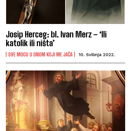
Josip Herceg: bl. Ivan Merz – ‘Ili
katolik ili ništa’
SVE MOGU U ONOM KOJI ME JAČA
10. Svibnja 2022.