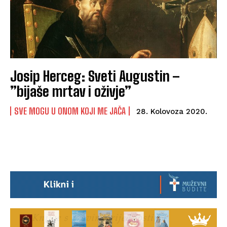
Josip Herceg: Sveti Augustin –
”bijaše mrtav i oživje”
SVE MOGU U ONOM KOJI ME JAČA
28. Kolovoza 2020.