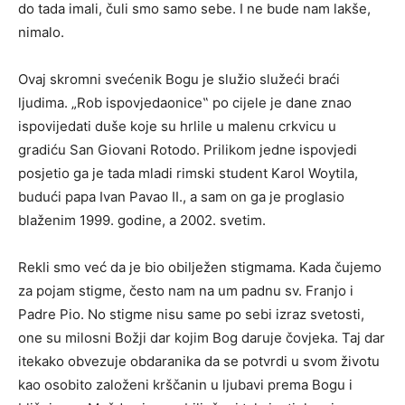
do tada imali, čuli smo samo sebe. I ne bude nam lakše,
nimalo.
Ovaj skromni svećenik Bogu je služio služeći braći
ljudima. „Rob ispovjedaonice‟ po cijele je dane znao
ispovijedati duše koje su hrlile u malenu crkvicu u
gradiću San Giovani Rotodo. Prilikom jedne ispovjedi
posjetio ga je tada mladi rimski student Karol Woytila,
budući papa Ivan Pavao II., a sam on ga je proglasio
blaženim 1999. godine, a 2002. svetim.
Rekli smo već da je bio obilježen stigmama. Kada čujemo
za pojam stigme, često nam na um padnu sv. Franjo i
Padre Pio. No stigme nisu same po sebi izraz svetosti,
one su milosni Božji dar kojim Bog daruje čovjeka. Taj dar
itekako obvezuje obdaranika da se potvrdi u svom životu
kao osobito založeni krščanin u ljubavi prema Bogu i