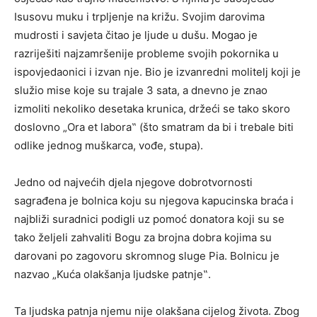
Isusovu muku i trpljenje na križu. Svojim darovima
mudrosti i savjeta čitao je ljude u dušu. Mogao je
razriješiti najzamršenije probleme svojih pokornika u
ispovjedaonici i izvan nje. Bio je izvanredni molitelj koji je
služio mise koje su trajale 3 sata, a dnevno je znao
izmoliti nekoliko desetaka krunica, držeći se tako skoro
doslovno „Ora et labora‟ (što smatram da bi i trebale biti
odlike jednog muškarca, vođe, stupa).
Jedno od najvećih djela njegove dobrotvornosti
sagrađena je bolnica koju su njegova kapucinska braća i
najbliži suradnici podigli uz pomoć donatora koji su se
tako željeli zahvaliti Bogu za brojna dobra kojima su
darovani po zagovoru skromnog sluge Pia. Bolnicu je
nazvao „Kuća olakšanja ljudske patnje‟.
Ta ljudska patnja njemu nije olakšana cijelog života. Zbog