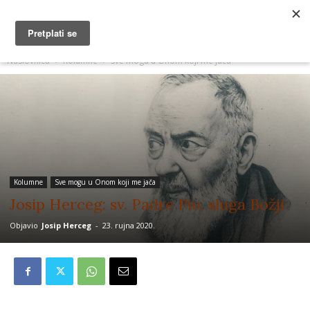
MUŽEVNI BUDITE
Naslovnica
Kolumne
Sve mogu u Onom koji me jača
Kolumne
Sve mogu u Onom koji me jača
Josip Herceg: sv. Padre Pio, sluga Božji
Objavio
Josip Herceg
-
23. rujna 2020.