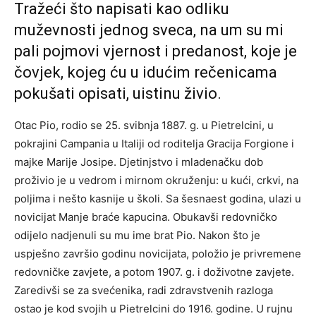
Tražeći što napisati kao odliku
muževnosti jednog sveca, na um su mi
pali pojmovi vjernost i predanost, koje je
čovjek, kojeg ću u idućim rečenicama
pokušati opisati, uistinu živio.
Otac Pio, rodio se 25. svibnja 1887. g. u Pietrelcini, u
pokrajini Campania u Italiji od roditelja Gracija Forgione i
majke Marije Josipe. Djetinjstvo i mladenačku dob
proživio je u vedrom i mirnom okruženju: u kući, crkvi, na
poljima i nešto kasnije u školi. Sa šesnaest godina, ulazi u
novicijat Manje braće kapucina. Obukavši redovničko
odijelo nadjenuli su mu ime brat Pio. Nakon što je
uspješno završio godinu novicijata, položio je privremene
redovničke zavjete, a potom 1907. g. i doživotne zavjete.
Zaredivši se za svećenika, radi zdravstvenih razloga
ostao je kod svojih u Pietrelcini do 1916. godine. U rujnu