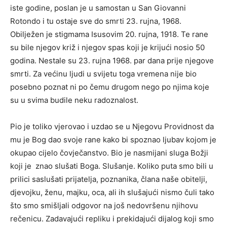
iste godine, poslan je u samostan u San Giovanni
Rotondo i tu ostaje sve do smrti 23. rujna, 1968.
Obilježen je stigmama Isusovim 20. rujna, 1918. Te rane
su bile njegov križ i njegov spas koji je krijući nosio 50
godina. Nestale su 23. rujna 1968. par dana prije njegove
smrti. Za većinu ljudi u svijetu toga vremena nije bio
posebno poznat ni po čemu drugom nego po njima koje
su u svima budile neku radoznalost.
Pio je toliko vjerovao i uzdao se u Njegovu Providnost da
mu je Bog dao svoje rane kako bi spoznao ljubav kojom je
okupao cijelo čovječanstvo. Bio je nasmijani sluga Božji
koji je znao slušati Boga. Slušanje. Koliko puta smo bili u
prilici saslušati prijatelja, poznanika, člana naše obitelji,
djevojku, ženu, majku, oca, ali ih slušajući nismo čuli tako
što smo smišljali odgovor na još nedovršenu njihovu
rečenicu. Zadavajući repliku i prekidajući dijalog koji smo