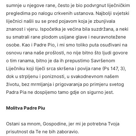
sumnje u njegove rane, često je bio podvrgnut liječničkim
pregledima po nalogu crkvenih ustanova. Najbolji svjetski
liječnici našli su se pred pojavom koja je zbunjivala
znanost i vjeru. Ispočetka je većina bila suzdržana, a neki
su smatrali rane plodom usijane glave i neuravnotežene
osobe. Kao i Padre Pio, i mi smo toliko puta osuđivani na
osnovu rana naše prošlosti, no nije bitno što ljudi govore
o tim ranama, bitno je da ih prepustimo Savršenom
Liječniku koji liječi srca skršena i povija rane (Ps 147, 3),
dok u strpljenu i poniznosti, u svakodnevnom našem
životu, bez mrmljanja i prigovaranja po primjeru svetog
Padra Pia ne dospijemo tamo gdje on sigurno jest.
Molitva Padre Piu
Ostani sa mnom, Gospodine, jer mi je potrebna Tvoja
prisutnost da Te ne bih zaboravio.