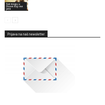
Sve mogu u
Onom koji me
jača
Prijava na naš newsletter