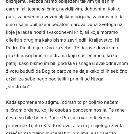
bližnjemu. Možda nismo obilježeni takvim tjelesnim
darom, ali jesmo sličnim, nevidljivim, duhovnim. Koliko
puta, zanesenim ovozemaljskim brigama zaboravimo da
smo i sami obilježeni pečatom darova Duha Svetoga uz
koje je lakše nositi svakodnevni križ, ali koje moramo
dijeliti s drugima kako bismo zavrijedili Kraljevstvo. Ni
Padre Pio ih nije držao za sebe. Te darove dužni smo
pružiti našoj braći i sestrama koju susrećemo u križu i
patnji kako bismo im bili podrška i snaga u svakodnevnom
životu budući da Bog te darove ne daje kako bi ih sebično
držali za sebe nego podijelili i primili od Njega
„stostruko‟.
Kada spomenemo stigmu, odmah to pripojimo nečem
sličnom ordenu, koji je osoba s ponosom nosila. Te rane
često su bile bolne. Padre Piu su krvarile tijekom
pretvorbe Tijela i Krvi Kristove, a on ih je cijeloga života
osjećao kao trajno mučeništvo. S njima je suosjećao