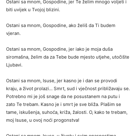
Ostani sa mnom, Gospodine, jer Te želim mnogo voljeti i
biti uvijek u Tvojoj blizini.
Ostani sa mnom, Gospodine, ako želiš da Ti budem
vjeran.
Ostani sa mnom, Gospodine, jer iako je moja duša
siromašna, želim da za Tebe bude mjesto utjehe, utočište
Ljubavi.
Ostani sa mnom, Isuse, jer kasno je i dan se provodi
kraju, a život prolazi… Smrt, sud i vječnost približavaju se.
Potrebno mi je još snage da ne posustanem na putu i
zato Te trebam. Kasno je i smrt je sve bliža. Plašim se
tame, iskušenja, suhoća, križa, žalosti. O, kako te trebam,
moj Isuse, u ovoj noći progonstva!
Ostani sa mnom, Isuse, u životu i svim opasnostima,