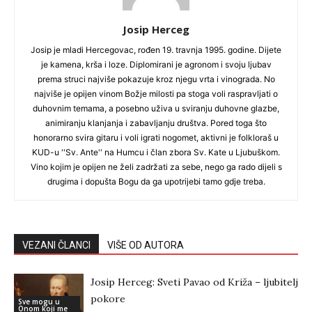
Josip Herceg
Josip je mladi Hercegovac, rođen 19. travnja 1995. godine. Dijete
je kamena, krša i loze. Diplomirani je agronom i svoju ljubav
prema struci najviše pokazuje kroz njegu vrta i vinograda. No
najviše je opijen vinom Božje milosti pa stoga voli raspravljati o
duhovnim temama, a posebno uživa u sviranju duhovne glazbe,
animiranju klanjanja i zabavljanju društva. Pored toga što
honorarno svira gitaru i voli igrati nogomet, aktivni je folkloraš u
KUD-u ''Sv. Ante'' na Humcu i član zbora Sv. Kate u Ljubuškom.
Vino kojim je opijen ne želi zadržati za sebe, nego ga rado dijeli s
drugima i dopušta Bogu da ga upotrijebi tamo gdje treba.
VEZANI ČLANCI
VIŠE OD AUTORA
Josip Herceg: Sveti Pavao od Križa – ljubitelj
pokore
Sve mogu u
Onom koji me