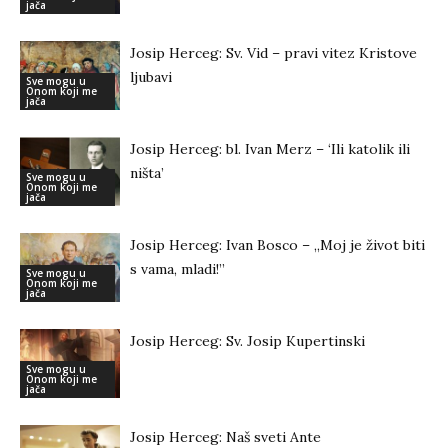
jača
Josip Herceg: Sv. Vid – pravi vitez Kristove
ljubavi
Sve mogu u
Onom koji me
jača
Josip Herceg: bl. Ivan Merz – ‘Ili katolik ili
ništa’
Sve mogu u
Onom koji me
jača
Josip Herceg: Ivan Bosco – ,,Moj je život biti
s vama, mladi!’’
Sve mogu u
Onom koji me
jača
Josip Herceg: Sv. Josip Kupertinski
Sve mogu u
Onom koji me
jača
Josip Herceg: Naš sveti Ante