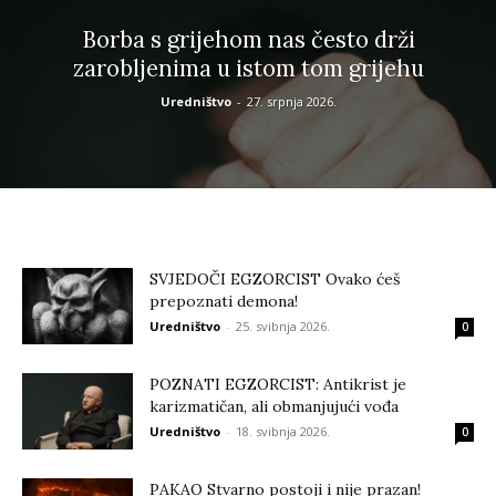
Borba s grijehom nas često drži
zarobljenima u istom tom grijehu
Uredništvo
-
27. srpnja 2026.
SVJEDOČI EGZORCIST Ovako ćeš
prepoznati demona!
Uredništvo
-
25. svibnja 2026.
0
POZNATI EGZORCIST: Antikrist je
karizmatičan, ali obmanjujući vođa
Uredništvo
-
18. svibnja 2026.
0
PAKAO Stvarno postoji i nije prazan!