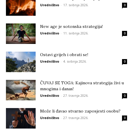
Uredništvo
-
17. svibnja 2026.
0
New age je sotonska strategija!
Uredništvo
-
11. svibnja 2026.
0
Ostavi grijeh i obrati se!
Uredništvo
-
4. svibnja 2026.
0
ČUVAJ SE TOGA: Kajinova strategija živi u
mnogima i danas!
Uredništvo
-
27. travnja 2026.
0
Može li đavao stvarno zaposjesti osobu?
Uredništvo
-
27. travnja 2026.
0