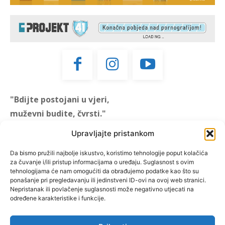
"Bdijte postojani u vjeri,
muževni budite, čvrsti."
(1 KOR 16, 13)
Upravljajte pristankom
"Muževni budite" prvi je
Da bismo pružili najbolje iskustvo, koristimo tehnologije poput kolačića
za čuvanje i/ili pristup informacijama o uređaju. Suglasnost s ovim
hrvatski portal za katoličke
tehnologijama će nam omogućiti da obrađujemo podatke kao što su
muškarce koji pokušava
ponašanje pri pregledavanju ili jedinstveni ID-ovi na ovoj web stranici.
reafirmirati u današnje
Nepristanak ili povlačenje suglasnosti može negativno utjecati na
određene karakteristike i funkcije.
vrijeme itekako narušen
biblijski koncept muževnosti,
koji pokušavamo osvijetliti iz