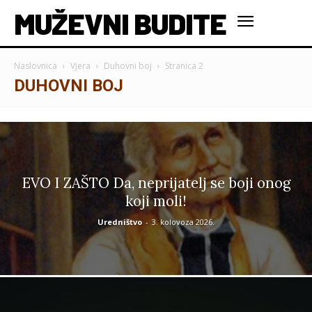
MUŽEVNI BUDITE
Naslovnica
Vjera
Duhovni boj
Stranica 2
DUHOVNI BOJ
EVO I ZAŠTO Da, neprijatelj se boji onog
koji moli!
Uredništvo
-
3. kolovoza 2026.