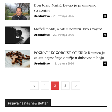
Don Josip Mužić: Đavao je promijenio
strategiju
Uredništvo
-
23. travnja 2026.
0
Možeš moliti, a biti u nemiru. Evo i zašto!
Uredništvo
-
20. travnja 2026.
0
POZNATI EGZORCIST OTKRIO: Krunica je
zaista najmoćnije oružje u duhovnom boju!
Uredništvo
-
13. travnja 2026.
0
1
2
3
Prijava na naš newsletter