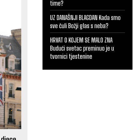
time?
UZ DANAŠNJI BLAGDAN Kada smo
sve čuli Božji glas s neba?
HRVAT O KOJEM SE MALO ZNA
Budući svetac preminuo je u
tvornici tjestenine
 djece