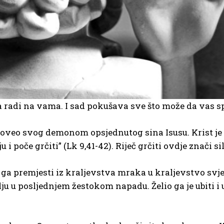
di na vama. I sad pokušava sve što može da vas spri
doveo svog demonom opsjednutog sina Isusu. Krist je 
i poče grčiti” (Lk 9,41-42). Riječ grčiti ovdje znači sil
 ga premjesti iz kraljevstva mraka u kraljevstvo svjet
lju u posljednjem žestokom napadu. Želio ga je ubiti i