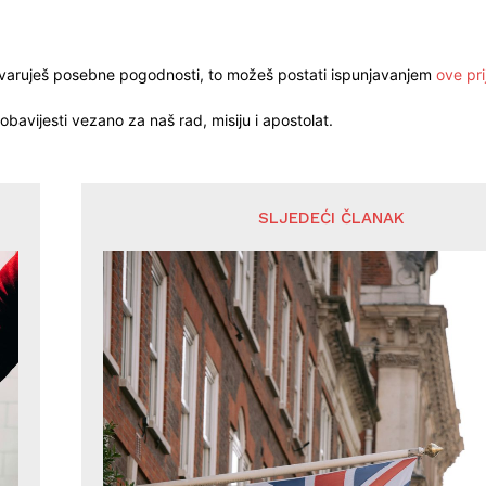
stvaruješ posebne pogodnosti, to možeš postati ispunjavanjem
ove pri
obavijesti vezano za naš rad, misiju i apostolat.
SLJEDEĆI ČLANAK