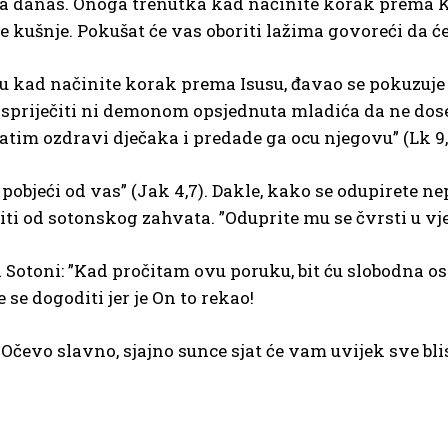
ama danas. Onoga trenutka kad načinite korak prema Kr
e kušnje. Pokušat će vas oboriti lažima govoreći da ćet
tku kad načinite korak prema Isusu, đavao se pokuz
 spriječiti ni demonom opsjednuta mladića da ne dose
Zatim ozdravi dječaka i predade ga ocu njegovu” (Lk 9,
pobjeći od vas” (Jak 4,7). Dakle, kako se odupirete n
ti od sotonskog zahvata. ”Oduprite mu se čvrsti u vjeri
 Sotoni: ”Kad pročitam ovu poruku, bit ću slobodna osob
 se dogoditi jer je On to rekao!
čevo slavno, sjajno sunce sjat će vam uvijek sve blis