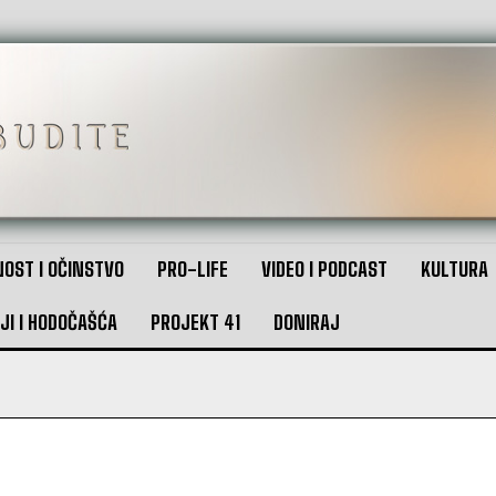
OST I OČINSTVO
PRO-LIFE
VIDEO I PODCAST
KULTURA
JI I HODOČAŠĆA
PROJEKT 41
DONIRAJ