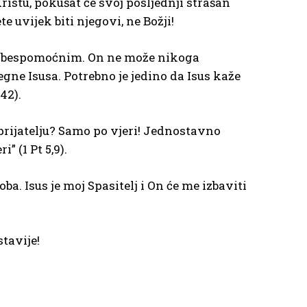
istu, pokušat će svoj posljednji strašan
e uvijek biti njegovi, ne Božji!
uje bespomoćnim. On ne može nikoga
gne Isusa. Potrebno je jedino da Isus kaže
42).
eprijatelju? Samo po vjeri! Jednostavno
” (1 Pt 5,9).
a. Isus je moj Spasitelj i On će me izbaviti
tavije!