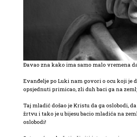
Đavao zna kako ima samo malo vremena da ra
Evanđelje po Luki nam govori o ocu koji je 
opsjednuti primicao, zli duh baci ga na zemlju 
Taj mladić došao je Kristu da ga oslobodi, da
žrtvu i tako je u bijesu bacio mladića na zem
oslobodi!