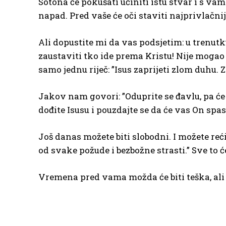
Sotona će pokušati učiniti istu stvar i s v
napad. Pred vaše će oči staviti najprivlačnij
Ali dopustite mi da vas podsjetim: u trenu
zaustaviti tko ide prema Kristu! Nije mogao
samo jednu riječ: ”Isus zaprijeti zlom duhu. 
Jakov nam govori: ”Oduprite se đavlu, pa će 
dođite Isusu i pouzdajte se da će vas On spasi
Još danas možete biti slobodni. I možete reći
od svake požude i bezbožne strasti.” Sve to će
Vremena pred vama možda će biti teška, ali O