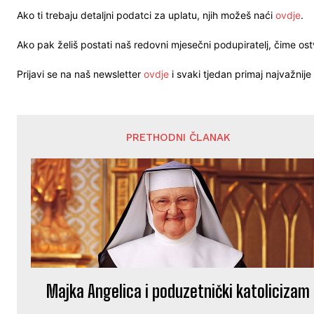
Ako ti trebaju detaljni podatci za uplatu, njih možeš naći
ovdje
.
Ako pak želiš postati naš redovni mjesečni podupiratelj, čime o
Prijavi se na naš newsletter
ovdje
i svaki tjedan primaj najvažnije 
PRETHODNI ČLANAK
Majka Angelica i poduzetnički katolicizam