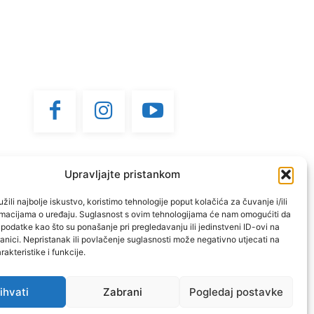
Upravljajte pristankom
žili najbolje iskustvo, koristimo tehnologije poput kolačića za čuvanje i/ili
ormacijama o uređaju. Suglasnost s ovim tehnologijama će nam omogućiti da
odatke kao što su ponašanje pri pregledavanju ili jedinstveni ID-ovi na
anici. Nepristanak ili povlačenje suglasnosti može negativno utjecati na
akteristike i funkcije.
ihvati
Zabrani
Pogledaj postavke