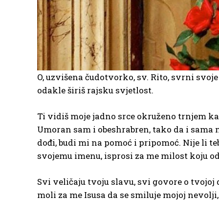
O, uzvišena čudotvorko, sv. Rito, svrni svoje
odakle širiš rajsku svjetlost.
Ti vidiš moje jadno srce okruženo trnjem kako
Umoran sam i obeshrabren, tako da i sama 
dođi, budi mi na pomoć i pripomoć. Nije li
svojemu imenu, isprosi za me milost koju o
Svi veličaju tvoju slavu, svi govore o tvojoj 
moli za me Isusa da se smiluje mojoj nevolji,