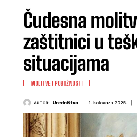
Čudesna molitva
zaštitnici u teš
situacijama
MOLITVE I POBOŽNOSTI
Uredništvo
1. kolovoza 2025.
AUTOR: