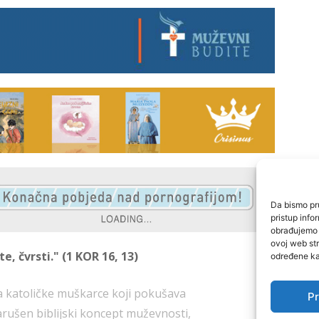
Da bismo pru
pristup inf
obrađujemo p
ovoj web str
e, čvrsti." (1 KOR 16, 13)
određene kar
za katoličke muškarce koji pokušava
Pr
arušen biblijski koncept muževnosti,