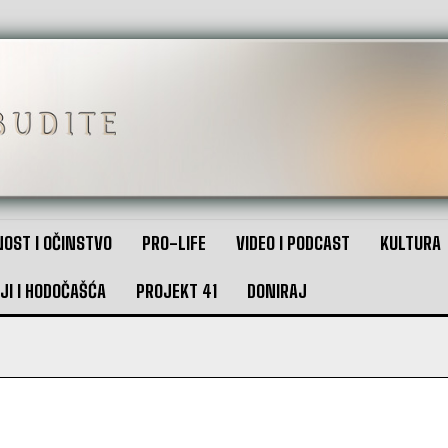
OST I OČINSTVO
PRO-LIFE
VIDEO I PODCAST
KULTURA
JI I HODOČAŠĆA
PROJEKT 41
DONIRAJ