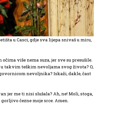
tišta u Casci, gdje sva lijepa snivaš u miru,
m očima više nema suza, jer sve su presušile.
 u takvim teškim nevoljama svog života? O,
govornicom nevoljnika? Iskaži, dakle, čast
an jer me ti nisi slušala? Ah, ne! Moli, stoga,
ko gorljivo čezne moje srce. Amen.