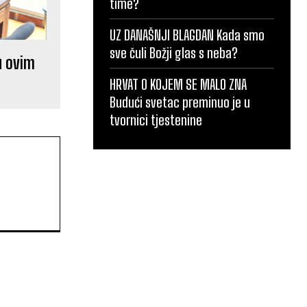
time?
UZ DANAŠNJI BLAGDAN Kada smo
sve čuli Božji glas s neba?
u ovim
HRVAT O KOJEM SE MALO ZNA
Budući svetac preminuo je u
tvornici tjestenine