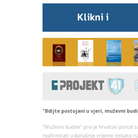
"Bdijte postojani u vjeri, muževni budit
"Muževni budite" prvi je hrvatski portal 
reafirmirati u današnje vrijeme itekako n