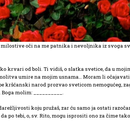
 milostive oči na me patnika i nevoljnika iz svoga sve
 krvari od boli. Ti vidiš, o slatka svetice, da u moji
molitva umire na mojim usnama… Moram li očajavati
 tebe kršćanski narod prozvao sveticom nemogućeg, za
d Boga molim: __________.
darežljivosti koju pružaš, zar ću samo ja ostati razočar
 da po tebi, o, sv. Rito, mogu isprositi ono za čime ta