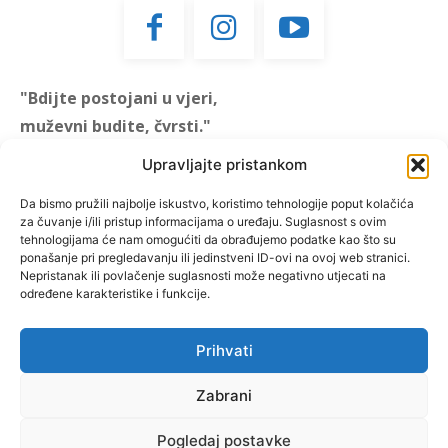
"Bdijte postojani u vjeri,
muževni budite, čvrsti."
(1 KOR 16, 13)
Upravljajte pristankom
"Muževni budite" prvi je
Da bismo pružili najbolje iskustvo, koristimo tehnologije poput kolačića
za čuvanje i/ili pristup informacijama o uređaju. Suglasnost s ovim
hrvatski portal za katoličke
tehnologijama će nam omogućiti da obrađujemo podatke kao što su
muškarce koji pokušava
ponašanje pri pregledavanju ili jedinstveni ID-ovi na ovoj web stranici.
reafirmirati u današnje
Nepristanak ili povlačenje suglasnosti može negativno utjecati na
određene karakteristike i funkcije.
vrijeme itekako narušen
biblijski koncept muževnosti,
koji pokušavamo osvijetliti iz
Prihvati
više aspekata, prigodnih
Zabrani
rubrika i poticajnih inicijativa.
Pogledaj postavke