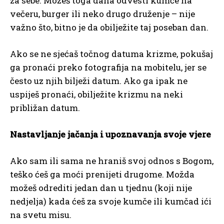
za sebe. Možeš toga dana odvesti kumče na
večeru, burger ili neko drugo druženje – nije
važno što, bitno je da obilježite taj poseban dan.
Ako se ne sjećaš točnog datuma krizme, pokušaj
ga pronaći preko fotografija na mobitelu, jer se
često uz njih bilježi datum. Ako ga ipak ne
uspiješ pronaći, obilježite krizmu na neki
približan datum.
Nastavljanje jačanja i upoznavanja svoje vjere
Ako sam ili sama ne hraniš svoj odnos s Bogom,
teško ćeš ga moći prenijeti drugome. Možda
možeš odrediti jedan dan u tjednu (koji nije
nedjelja) kada ćeš za svoje kumče ili kumčad ići
na svetu misu.