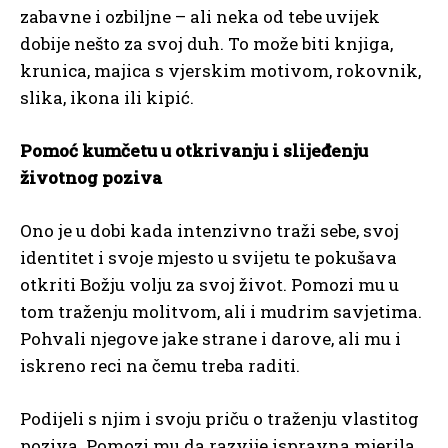
zabavne i ozbiljne – ali neka od tebe uvijek
dobije nešto za svoj duh. To može biti knjiga,
krunica, majica s vjerskim motivom, rokovnik,
slika, ikona ili kipić.
Pomoć kumčetu u otkrivanju i slijeđenju
životnog poziva
Ono je u dobi kada intenzivno traži sebe, svoj
identitet i svoje mjesto u svijetu te pokušava
otkriti Božju volju za svoj život. Pomozi mu u
tom traženju molitvom, ali i mudrim savjetima.
Pohvali njegove jake strane i darove, ali mu i
iskreno reci na čemu treba raditi.
Podijeli s njim i svoju priču o traženju vlastitog
poziva. Pomozi mu da razvije ispravna mjerila