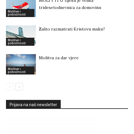
MOLI I TI U tijeku je velika
tridesetodnevnica za domovinu
Molitve i
pobožnosti
Zašto razmatrati Kristovu muku?
Molitve i
pobožnosti
Molitva za dar vjere
Molitve i
pobožnosti
Prijava na naš newsletter