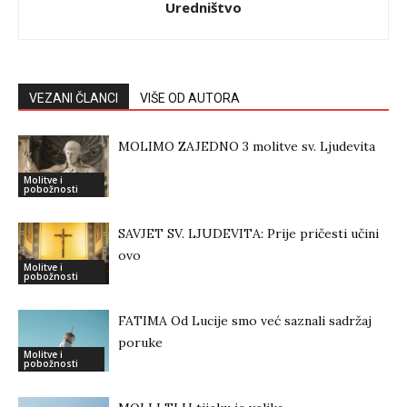
Uredništvo
VEZANI ČLANCI
VIŠE OD AUTORA
MOLIMO ZAJEDNO 3 molitve sv. Ljudevita
Molitve i
pobožnosti
SAVJET SV. LJUDEVITA: Prije pričesti učini
ovo
Molitve i
pobožnosti
FATIMA Od Lucije smo već saznali sadržaj
poruke
Molitve i
pobožnosti