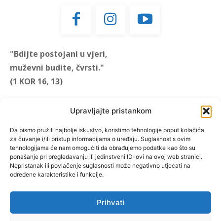
"Bdijte postojani u vjeri,
muževni budite, čvrsti."
(1 KOR 16, 13)
"Muževni budite" prvi je
Upravljajte pristankom
hrvatski portal za katoličke
muškarce koji pokušava
Da bismo pružili najbolje iskustvo, koristimo tehnologije poput kolačića
za čuvanje i/ili pristup informacijama o uređaju. Suglasnost s ovim
reafirmirati u današnje
tehnologijama će nam omogućiti da obrađujemo podatke kao što su
vrijeme itekako narušen
ponašanje pri pregledavanju ili jedinstveni ID-ovi na ovoj web stranici.
biblijski koncept muževnosti,
Nepristanak ili povlačenje suglasnosti može negativno utjecati na
određene karakteristike i funkcije.
koji pokušavamo osvijetliti iz
više aspekata, prigodnih
rubrika i poticajnih inicijativa.
Prihvati