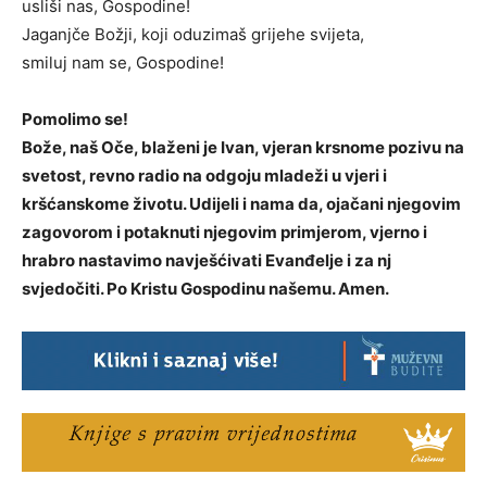
usliši nas, Gospodine!
Jaganjče Božji, koji oduzimaš grijehe svijeta,
smiluj nam se, Gospodine!
Pomolimo se!
Bože, naš Oče, blaženi je Ivan, vjeran krsnome pozivu na
svetost, revno radio na odgoju mladeži u vjeri i
kršćanskome životu. Udijeli i nama da, ojačani njegovim
zagovorom i potaknuti njegovim primjerom, vjerno i
hrabro nastavimo navješćivati Evanđelje i za nj
svjedočiti. Po Kristu Gospodinu našemu. Amen.