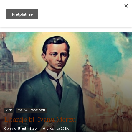
MUŽEVNI BUDITE
Naslovnica
Vjera
Molitve i pobožnosti
Vjera
Molitve i pobožnosti
Litanije bl. Ivanu Merzu
Objavio
Uredništvo
-
16. prosinca 2019.