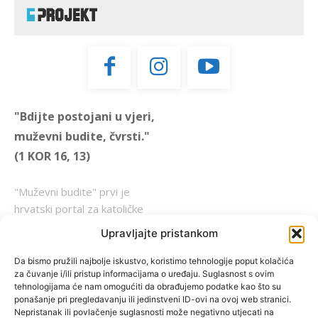
"Bdijte postojani u vjeri,
muževni budite, čvrsti."
(1 KOR 16, 13)
"Muževni budite" prvi je
hrvatski portal za katoličke
muškarce koji pokušava
Upravljajte pristankom
reafirmirati u današnje
vrijeme itekako narušen
Da bismo pružili najbolje iskustvo, koristimo tehnologije poput kolačića
za čuvanje i/ili pristup informacijama o uređaju. Suglasnost s ovim
biblijski koncept muževnosti,
tehnologijama će nam omogućiti da obrađujemo podatke kao što su
koji pokušavamo osvijetliti iz
ponašanje pri pregledavanju ili jedinstveni ID-ovi na ovoj web stranici.
više aspekata, prigodnih
Nepristanak ili povlačenje suglasnosti može negativno utjecati na