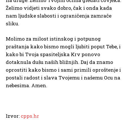
na druge. Želimo Tvojim očima gledati čovjeka.
Želimo vidjeti svako dobro, čak i onda kada
nam ljudske slabosti i ograničenja zamrače
sliku.
Molimo za milost istinskog i potpunog
praštanja kako bismo mogli ljubiti poput Tebe, i
kako bi Tvoja spasiteljska Krv ponovo
dotaknula dušu naših bližnjih. Daj da znamo
oprostiti kako bismo i sami primili oproštenje i
postali radost i slava Tvojemu i našemu Ocu na
nebesima. Amen.
Izvor:
cpps.hr