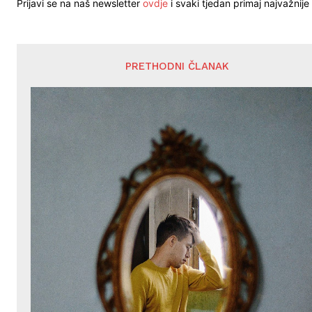
Prijavi se na naš newsletter
ovdje
i svaki tjedan primaj najvažnije 
PRETHODNI ČLANAK