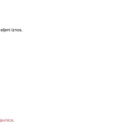
ljeni iznos.
javnice
.