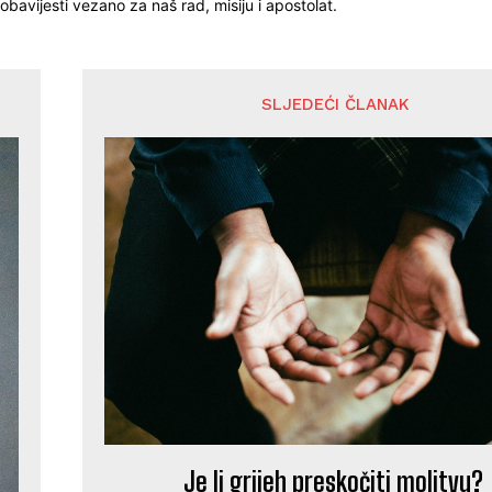
obavijesti vezano za naš rad, misiju i apostolat.
SLJEDEĆI ČLANAK
Je li grijeh preskočiti molitvu?