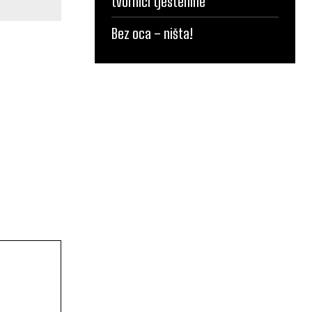
tvornici tjestenine
Bez oca – ništa!