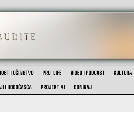
OST I OČINSTVO
PRO-LIFE
VIDEO I PODCAST
KULTURA
JI I HODOČAŠĆA
PROJEKT 41
DONIRAJ