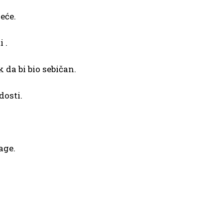
eće.
 .
 da bi bio sebičan.
dosti.
age.