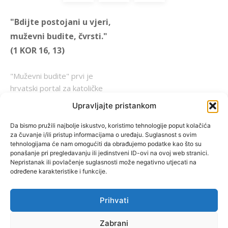
"Bdijte postojani u vjeri,
muževni budite, čvrsti."
(1 KOR 16, 13)
"Muževni budite" prvi je
hrvatski portal za katoličke
muškarce koji pokušava
Upravljajte pristankom
reafirmirati u današnje
vrijeme itekako narušen
Da bismo pružili najbolje iskustvo, koristimo tehnologije poput kolačića
za čuvanje i/ili pristup informacijama o uređaju. Suglasnost s ovim
biblijski koncept muževnosti,
tehnologijama će nam omogućiti da obrađujemo podatke kao što su
koji pokušavamo osvijetliti iz
ponašanje pri pregledavanju ili jedinstveni ID-ovi na ovoj web stranici.
više aspekata, prigodnih
Nepristanak ili povlačenje suglasnosti može negativno utjecati na
određene karakteristike i funkcije.
rubrika i poticajnih inicijativa.
Prihvati
O nama
Doniraj
Zabrani