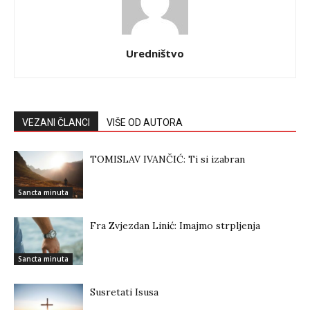
Uredništvo
VEZANI ČLANCI
VIŠE OD AUTORA
TOMISLAV IVANČIĆ: Ti si izabran
Sancta minuta
Fra Zvjezdan Linić: Imajmo strpljenja
Sancta minuta
Susretati Isusa