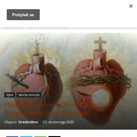
MUŽEVNI BUDITE
Naslovnica
Vjera
Sancta minuta
Vjera
Sancta minuta
Himan Presvetom Srcu Isusovu i
Bezgrešnom Srcu Marijinu
Objavio
Uredništvo
-
25. studenoga 2020.