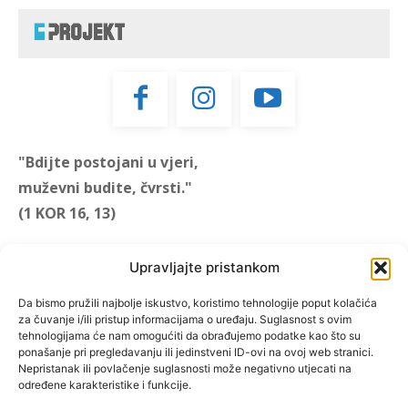
"Bdijte postojani u vjeri,
muževni budite, čvrsti."
(1 KOR 16, 13)
"Muževni budite" prvi je
Upravljajte pristankom
hrvatski portal za katoličke
muškarce koji pokušava
Da bismo pružili najbolje iskustvo, koristimo tehnologije poput kolačića
za čuvanje i/ili pristup informacijama o uređaju. Suglasnost s ovim
reafirmirati u današnje
tehnologijama će nam omogućiti da obrađujemo podatke kao što su
vrijeme itekako narušen
ponašanje pri pregledavanju ili jedinstveni ID-ovi na ovoj web stranici.
biblijski koncept muževnosti,
Nepristanak ili povlačenje suglasnosti može negativno utjecati na
određene karakteristike i funkcije.
koji pokušavamo osvijetliti iz