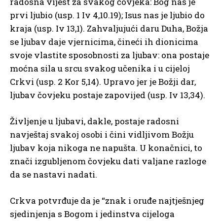
radosna vijest za svakog čovjeka: Bog nas je
prvi ljubio (usp. 1 Iv 4,10.19); Isus nas je ljubio do
kraja (usp. Iv 13,1). Zahvaljujući daru Duha, Božja
se ljubav daje vjernicima, čineći ih dionicima
svoje vlastite sposobnosti za ljubav: ona postaje
moćna sila u srcu svakog učenika i u cijeloj
Crkvi (usp. 2 Kor 5,14). Upravo jer je Božji dar,
ljubav čovjeku postaje zapovijed (usp. Iv 13,34).
Življenje u ljubavi, dakle, postaje radosni
navještaj svakoj osobi i čini vidljivom Božju
ljubav koja nikoga ne napušta. U konačnici, to
znači izgubljenom čovjeku dati valjane razloge
da se nastavi nadati.
Crkva potvrđuje da je “znak i oruđe najtješnjeg
sjedinjenja s Bogom i jedinstva cijeloga