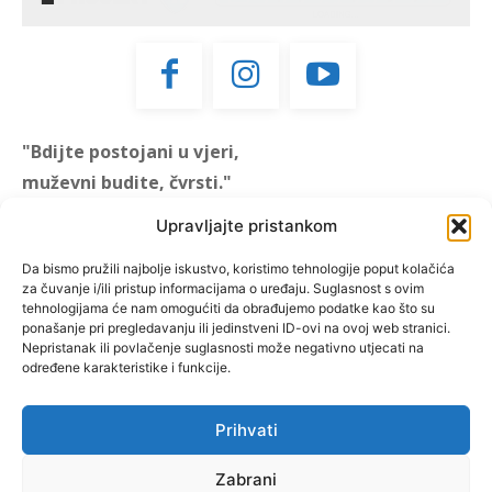
"Bdijte postojani u vjeri,
muževni budite, čvrsti."
(1 KOR 16, 13)
Upravljajte pristankom
"Muževni budite" prvi je
Da bismo pružili najbolje iskustvo, koristimo tehnologije poput kolačića
za čuvanje i/ili pristup informacijama o uređaju. Suglasnost s ovim
hrvatski portal za katoličke
tehnologijama će nam omogućiti da obrađujemo podatke kao što su
muškarce koji pokušava
ponašanje pri pregledavanju ili jedinstveni ID-ovi na ovoj web stranici.
reafirmirati u današnje
Nepristanak ili povlačenje suglasnosti može negativno utjecati na
određene karakteristike i funkcije.
vrijeme itekako narušen
biblijski koncept muževnosti,
koji pokušavamo osvijetliti iz
Prihvati
više aspekata, prigodnih
rubrika i poticajnih inicijativa.
Zabrani