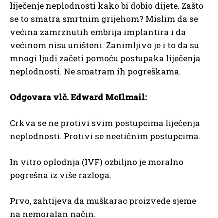
liječenje neplodnosti kako bi dobio dijete. Zašto
se to smatra smrtnim grijehom? Mislim da se
većina zamrznutih embrija implantira i da
većinom nisu uništeni. Zanimljivo je i to da su
mnogi ljudi začeti pomoću postupaka liječenja
neplodnosti. Ne smatram ih pogreškama.
Odgovara vlč. Edward McIlmail:
Crkva se ne protivi svim postupcima liječenja
neplodnosti. Protivi se neetičnim postupcima.
In vitro oplodnja (IVF) ozbiljno je moralno
pogrešna iz više razloga.
Prvo, zahtijeva da muškarac proizvede sjeme
na nemoralan način.