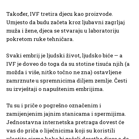
Također, IVF tretira djecu kao proizvode.
Umjesto da budu začeta kroz ljubavni zagrljaj
muža i žene, djeca se stvaraju u laboratoriju
pokretom ruke tehničara.
Svaki embrij je ljudski život, ljudsko biće — a
IVF je doveo do toga da su stotine tisuća njih (a
možda i više, nitko točno ne zna) ostavljene
zamrznute u spremnicima diljem zemlje. Česti
su izvještaji o napuštenim embrijima.
Tu su i priče o pogrešno označenim i
zamijenjenim jajnim stanicama i spermijima.
Jednostavna internetska pretraga dovest će
vas do priča o liječnicima koji su koristili
vlastito sjeme kako bi začeli desetke djece a da