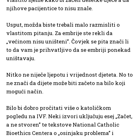
njihove pacijentice to nisu znale.
Usput, možda biste trebali malo razmisliti o
vlastitom pitanju. Za embrije ste rekli da
„većinom nisu uništeni”. Čovjek se pita znači li
to da vam je prihvatljivo da se embriji ponekad
uništavaju.
Nitko ne niječe ljepotu i vrijednost djeteta. No to
ne znači da dijete može biti začeto na bilo koji
mogući način.
Bilo bi dobro pročitati više o katoličkom
pogledu na IVF. Neki izvori uključuju esej „Začet,
a ne stvoren” te tekstove National Catholic
Bioethics Centera o „osinjaku problema” i