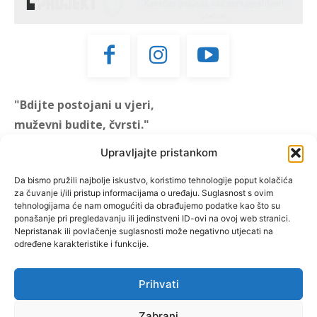
"Bdijte postojani u vjeri,
muževni budite, čvrsti."
(1 KOR 16, 13)
Upravljajte pristankom
"Muževni budite" prvi je
Da bismo pružili najbolje iskustvo, koristimo tehnologije poput kolačića
za čuvanje i/ili pristup informacijama o uređaju. Suglasnost s ovim
hrvatski portal za katoličke
tehnologijama će nam omogućiti da obrađujemo podatke kao što su
muškarce koji pokušava
ponašanje pri pregledavanju ili jedinstveni ID-ovi na ovoj web stranici.
reafirmirati u današnje
Nepristanak ili povlačenje suglasnosti može negativno utjecati na
određene karakteristike i funkcije.
vrijeme itekako narušen
biblijski koncept muževnosti,
koji pokušavamo osvijetliti iz
Prihvati
više aspekata, prigodnih
rubrika i poticajnih inicijativa.
Zabrani