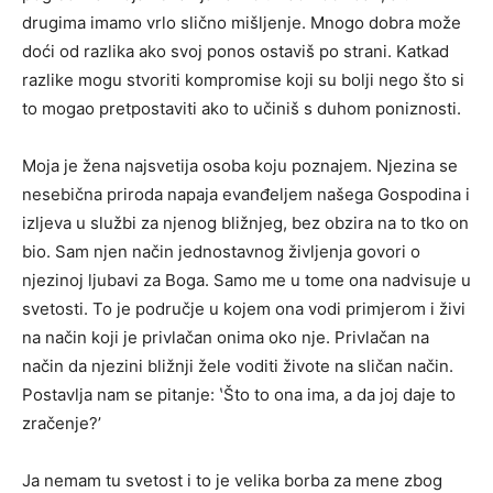
drugima imamo vrlo slično mišljenje. Mnogo dobra može
doći od razlika ako svoj ponos ostaviš po strani. Katkad
razlike mogu stvoriti kompromise koji su bolji nego što si
to mogao pretpostaviti ako to učiniš s duhom poniznosti.
Moja je žena najsvetija osoba koju poznajem. Njezina se
nesebična priroda napaja evanđeljem našega Gospodina i
izljeva u službi za njenog bližnjeg, bez obzira na to tko on
bio. Sam njen način jednostavnog življenja govori o
njezinoj ljubavi za Boga. Samo me u tome ona nadvisuje u
svetosti. To je područje u kojem ona vodi primjerom i živi
na način koji je privlačan onima oko nje. Privlačan na
način da njezini bližnji žele voditi živote na sličan način.
Postavlja nam se pitanje: ʽŠto to ona ima, a da joj daje to
zračenje?ʼ
Ja nemam tu svetost i to je velika borba za mene zbog