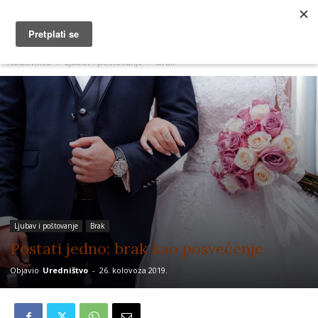
MUŽEVNI BUDITE
Naslovnica
Ljubav i poštovanje
Brak
Ljubav i poštovanje
Brak
Postati jedno: brak kao posvećenje
Objavio
Uredništvo
-
26. kolovoza 2019.