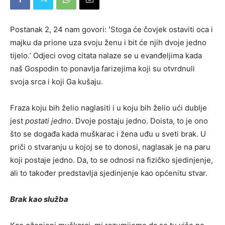
Postanak 2, 24 nam govori: ʽStoga će čovjek ostaviti oca i
majku da prione uza svoju ženu i bit će njih dvoje jedno
tijelo.ʼ Odjeci ovog citata nalaze se u evanđeljima kada
naš Gospodin to ponavlja farizejima koji su otvrdnuli
svoja srca i koji Ga kušaju.
Fraza koju bih želio naglasiti i u koju bih želio ući dublje
jest
postati jedno
. Dvoje postaju jedno. Doista, to je ono
što se događa kada muškarac i žena uđu u sveti brak. U
priči o stvaranju u kojoj se to donosi, naglasak je na paru
koji postaje jedno. Da, to se odnosi na fizičko sjedinjenje,
ali to također predstavlja sjedinjenje kao općenitu stvar.
Brak kao služba