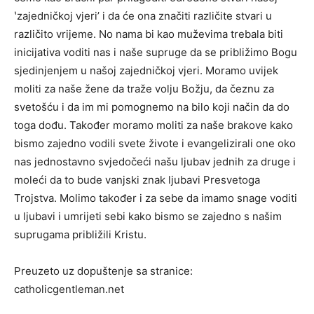
ʽzajedničkoj vjeriʼ i da će ona značiti različite stvari u
različito vrijeme. No nama bi kao muževima trebala biti
inicijativa voditi nas i naše supruge da se približimo Bogu
sjedinjenjem u našoj zajedničkoj vjeri. Moramo uvijek
moliti za naše žene da traže volju Božju, da čeznu za
svetošću i da im mi pomognemo na bilo koji način da do
toga dođu. Također moramo moliti za naše brakove kako
bismo zajedno vodili svete živote i evangelizirali one oko
nas jednostavno svjedočeći našu ljubav jednih za druge i
moleći da to bude vanjski znak ljubavi Presvetoga
Trojstva. Molimo također i za sebe da imamo snage voditi
u ljubavi i umrijeti sebi kako bismo se zajedno s našim
suprugama približili Kristu.
Preuzeto uz dopuštenje sa stranice:
catholicgentleman.net