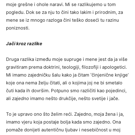
moje grešne i ohole naravi. Mi se razlikujemo u tom
pogledu. Dok se za nju to čini tako lakim i prirodnim, za
mene se iz mnogo razloga čini teško doseći tu razinu
poniznosti.
Jači kroz razlike
Druga razlika između moje supruge i mene jest da ja više
gravitiram prema doktrini, teologiji, filozofiji i apologetici.
Mi imamo zajedničku šalu kako ja čitam ʽčinjenične knjigeʼ
koje ona nema želju čitati, ali o kojima joj ne bi smetalo
čuti kada ih dovršim. Potpuno smo različiti kao pojedinci,
ali
zajedno
imamo nešto drukčije, nešto svetije i jače.
To je upravo ono što želim reći. Zajedno, moja žena i ja,
imamo vjeru koja postaje bolja kada smo zajedno. Ona
pomaže donijeti autentičnu ljubav i nesebičnost u moj