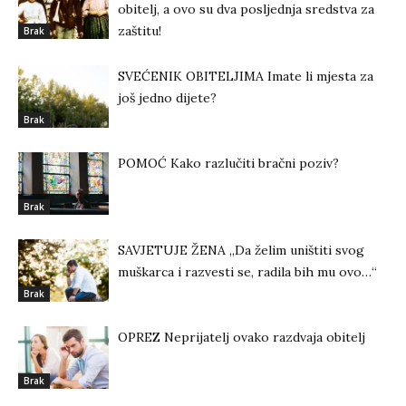
obitelj, a ovo su dva posljednja sredstva za
zaštitu!
Brak
SVEĆENIK OBITELJIMA Imate li mjesta za
još jedno dijete?
Brak
POMOĆ Kako razlučiti bračni poziv?
Brak
SAVJETUJE ŽENA „Da želim uništiti svog
muškarca i razvesti se, radila bih mu ovo…“
Brak
OPREZ Neprijatelj ovako razdvaja obitelj
Brak