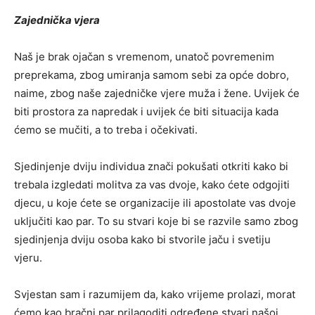
Zajednička vjera
Naš je brak ojačan s vremenom, unatoč povremenim
preprekama, zbog umiranja samom sebi za opće dobro,
naime, zbog naše zajedničke vjere muža i žene. Uvijek će
biti prostora za napredak i uvijek će biti situacija kada
ćemo se mučiti, a to treba i očekivati.
Sjedinjenje dviju individua znači pokušati otkriti kako bi
trebala izgledati molitva za vas dvoje, kako ćete odgojiti
djecu, u koje ćete se organizacije ili apostolate vas dvoje
uključiti kao par. To su stvari koje bi se razvile samo zbog
sjedinjenja dviju osoba kako bi stvorile jaču i svetiju
vjeru.
Svjestan sam i razumijem da, kako vrijeme prolazi, morat
ćemo kao bračni par prilagoditi određene stvari našoj