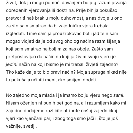
život, dok ja mogu pomoći davanjem boljeg razumijevanja
određenih vjerovanja ili doktrina. Prije bih ja pokušao
pretvoriti naš brak u moju duhovnost, a nas dvoje u ono
za što sam smatrao da bi zajednička vjera trebala
izgledati. Time sam ja prouzrokovao bol i jad te nisam
mogao vidjeti dalje od svog oholog načina razmišljanja
koji sam smatrao najboljim za nas oboje. Zašto sam
pretpostavljao da način na koji ja živim svoju vjeru je
jedini
način na koji bismo je mi trebali živjeti zajedno?
Tko kaže da je to bio pravi način? Moja supruga nikad nije
to pokušala učiniti meni, ako smijem dodati.
No zajedno moja mlada i ja imamo bolju vjeru nego
sami
.
Nisam oženjen ni punih pet godina, ali razumijem kako mi
zajedno dodajemo različite atribute našoj zajedničkoj
vjeri kao vjenčani par, i zbog toga smo jači i, što je još
važnije, svetiji.