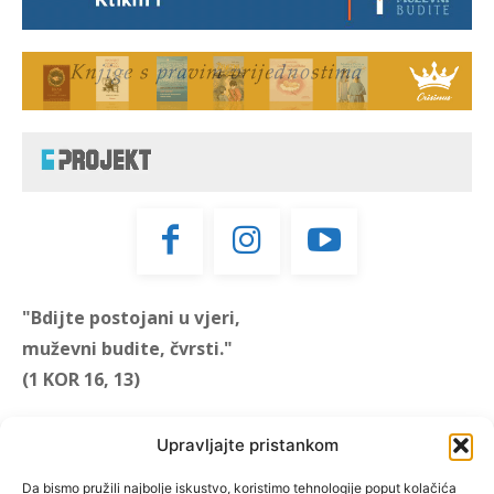
"Bdijte postojani u vjeri,
muževni budite, čvrsti."
(1 KOR 16, 13)
"Muževni budite" prvi je
Upravljajte pristankom
hrvatski portal za katoličke
muškarce koji pokušava
Da bismo pružili najbolje iskustvo, koristimo tehnologije poput kolačića