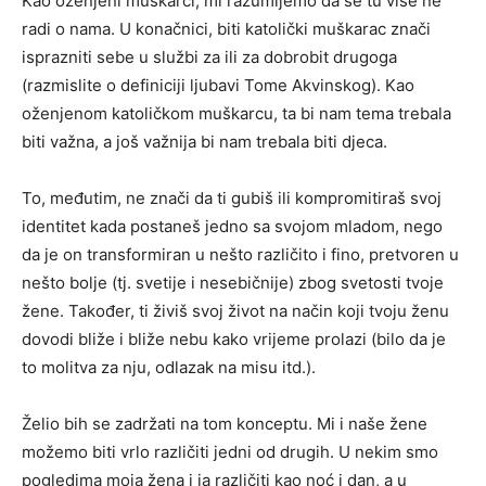
Kao oženjeni muškarci, mi razumijemo da se tu više ne
radi o nama. U konačnici, biti katolički muškarac znači
isprazniti sebe u službi za ili za dobrobit drugoga
(razmislite o definiciji ljubavi Tome Akvinskog). Kao
oženjenom katoličkom muškarcu, ta bi nam tema trebala
biti važna, a još važnija bi nam trebala biti djeca.
To, međutim, ne znači da ti gubiš ili kompromitiraš svoj
identitet kada postaneš jedno sa svojom mladom, nego
da je on transformiran u nešto različito i fino, pretvoren u
nešto bolje (tj. svetije i nesebičnije) zbog svetosti tvoje
žene. Također, ti živiš svoj život na način koji tvoju ženu
dovodi bliže i bliže nebu kako vrijeme prolazi (bilo da je
to molitva za nju, odlazak na misu itd.).
Želio bih se zadržati na tom konceptu. Mi i naše žene
možemo biti vrlo različiti jedni od drugih. U nekim smo
pogledima moja žena i ja različiti kao noć i dan, a u