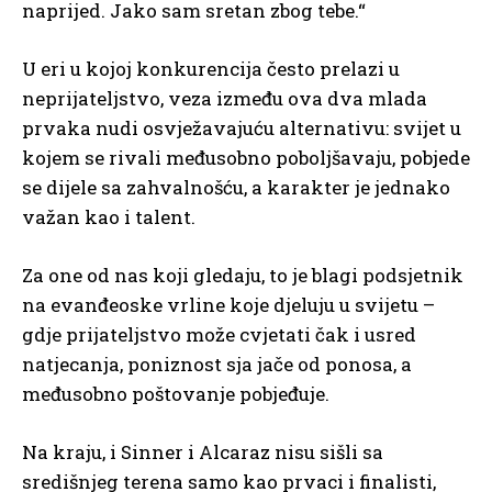
naprijed. Jako sam sretan zbog tebe.“
U eri u kojoj konkurencija često prelazi u
neprijateljstvo, veza između ova dva mlada
prvaka nudi osvježavajuću alternativu: svijet u
kojem se rivali međusobno poboljšavaju, pobjede
se dijele sa zahvalnošću, a karakter je jednako
važan kao i talent.
Za one od nas koji gledaju, to je blagi podsjetnik
na evanđeoske vrline koje djeluju u svijetu –
gdje prijateljstvo može cvjetati čak i usred
natjecanja, poniznost sja jače od ponosa, a
međusobno poštovanje pobjeđuje.
Na kraju, i Sinner i Alcaraz nisu sišli sa
središnjeg terena samo kao prvaci i finalisti,