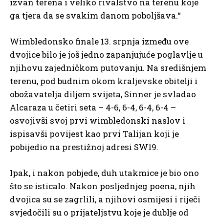
izvan terena i veliko rivalstvo na terenu koje
ga tjera da se svakim danom poboljšava.“
Wimbledonsko finale 13. srpnja između ove
dvojice bilo je još jedno zapanjujuće poglavlje u
njihovu zajedničkom putovanju. Na središnjem
terenu, pod budnim okom kraljevske obitelji i
obožavatelja diljem svijeta, Sinner je svladao
Alcaraza u četiri seta – 4-6, 6-4, 6-4, 6-4 –
osvojivši svoj prvi wimbledonski naslov i
ispisavši povijest kao prvi Talijan koji je
pobijedio na prestižnoj adresi SW19.
Ipak, i nakon pobjede, duh utakmice je bio ono
što se isticalo. Nakon posljednjeg poena, njih
dvojica su se zagrlili, a njihovi osmijesi i riječi
svjedočili su o prijateljstvu koje je dublje od