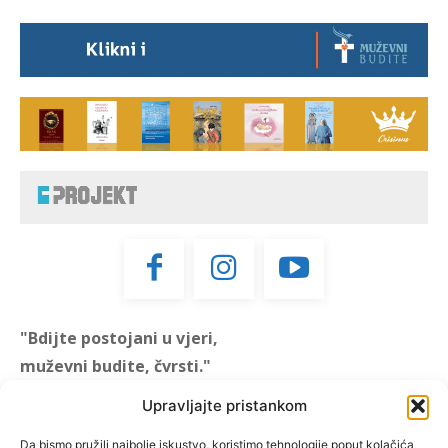
"Bdijte postojani u vjeri,
muževni budite, čvrsti."
(1 KOR 16, 13)
Upravljajte pristankom
"Muževni budite" prvi je
Da bismo pružili najbolje iskustvo, koristimo tehnologije poput kolačića