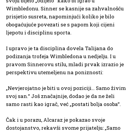
svoju bijelo „odijelo“ kako bi igrao u
Wimbledonu. Sinner se kasnije sa zahvalnošću
prisjetio susreta, napominjući koliko je bilo
obogaćujuće povezati se s papom koji cijeni
ljepotu i disciplinu sporta.
I upravo je ta disciplina dovela Talijana do
podizanja trofeja Wimbledona u nedjelju. I u
pravom Sinnerovu stilu, mladi prvak izrazio je
perspektivu utemeljenu na poniznosti:
„Nevjerojatno je biti u ovoj poziciji… Samo živim
svoj san.“ Još značajnije, dodao je da ne želi
samo rasti kao igrač, već „postati bolja osoba“.
Čak i u porazu, Alcaraz je pokazao svoje
dostojanstvo, rekavši svome prijatelju: „Samo