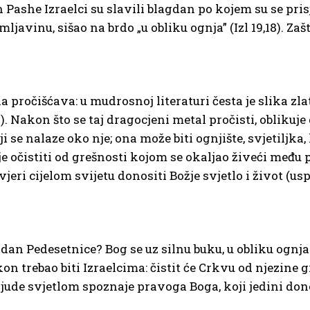
 Pashe Izraelci su slavili blagdan po kojem su se pri
ljavinu, sišao na brdo „u obliku ognja” (Izl 19,18). Zaš
a pročišćava: u mudrosnoj literaturi česta je slika zlat
). Nakon što se taj dragocjeni metal pročisti, oblikuje g
 se nalaze oko nje; ona može biti ognjište, svjetiljka, k
je očistiti od grešnosti kojom se okaljao živeći međ
vjeri cijelom svijetu donositi Božje svjetlo i život (usp.
 dan Pedesetnice? Bog se uz silnu buku, u obliku ognja
kon trebao biti Izraelcima: čistit će Crkvu od njezine g
ljude svjetlom spoznaje pravoga Boga, koji jedini dono