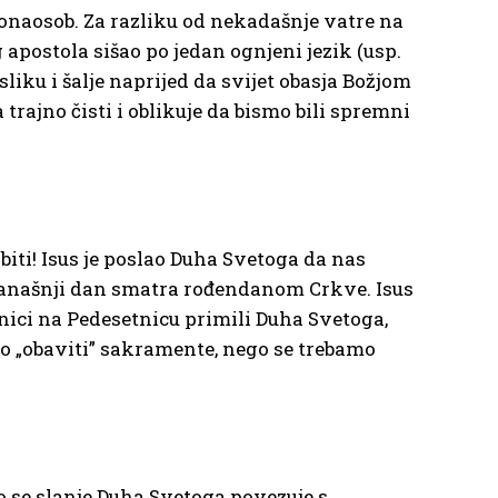
ponaosob. Za razliku od nekadašnje vatre na
g apostola sišao po jedan ognjeni jezik (usp.
 sliku i šalje naprijed da svijet obasja Božjom
 trajno čisti i oblikuje da bismo bili spremni
 biti! Isus je poslao Duha Svetoga da nas
e današnji dan smatra rođendanom Crkve. Isus
nici na Pedesetnicu primili Duha Svetoga,
ljno „obaviti” sakramente, nego se trebamo
o se slanje Duha Svetoga povezuje s