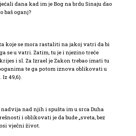
sjećali dana kad im je Bog na brdu Sinaju dao
to baš oganj?
a koje se mora rastaliti na jakoj vatri da bi
a se u vatri. Zatim, tu je i njezino treće
rijes i sl. Za Izrael je Zakon trebao imati tu
u poganima te ga potom iznova oblikovati u
 Iz 49,6).
 nadvija nad njih i spušta im u srca Duha
rešnosti i oblikovati je da bude „sveta, bez
si vječni život.