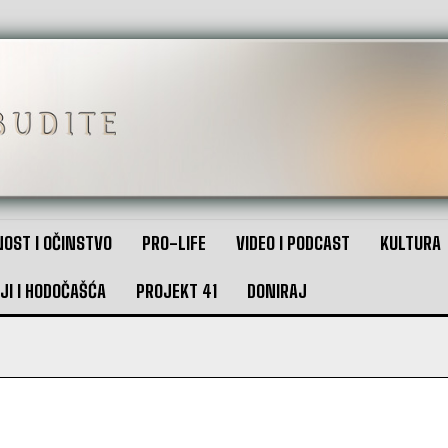
OST I OČINSTVO
PRO-LIFE
VIDEO I PODCAST
KULTURA
JI I HODOČAŠĆA
PROJEKT 41
DONIRAJ