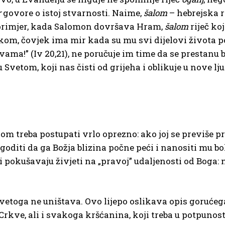
r
govore o istoj stvarnosti. Naime,
š
alom
– hebrejska r
a primjer, kada Salomon dovršava Hram,
šalom
riječ ko
ogikom, čovjek ima mir kada su mu svi dijelovi života 
ama!” (Iv 20,21), ne poručuje im time da se prestanu bo
 Svetom, koji nas čisti od grijeha i oblikuje u nove l
om treba postupati vrlo oprezno: ako joj se previše p
oditi da ga Božja blizina počne peći i nanositi mu bol.
pokušavaju živjeti na „pravoj” udaljenosti od Boga: ni
Svetoga ne uništava. Ovo lijepo oslikava opis gorućeg
ka Crkve, ali i svakoga kršćanina, koji treba u potpu