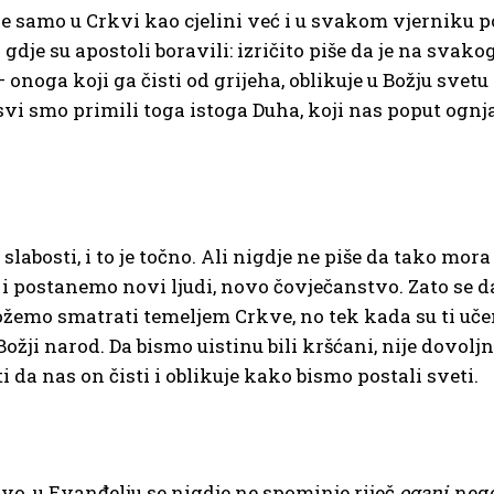
je samo u Crkvi kao cjelini već i u svakom vjerniku 
gdje su apostoli boravili: izričito piše da je na svako
 onoga koji ga čisti od grijeha, oblikuje u Božju svetu
i svi smo primili toga istoga Duha, koji nas poput ognja
slabosti, i to je točno. Ali nigdje ne piše da tako mora
o i postanemo novi ljudi, novo čovječanstvo. Zato s
možemo smatrati temeljem Crkve, no tek kada su ti uče
 Božji narod. Da bismo uistinu bili kršćani, nije dovo
da nas on čisti i oblikuje kako bismo postali sveti.
ivo, u Evanđelju se nigdje ne spominje riječ
oganj
, neg