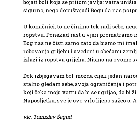
bojati boli koja se pritom javlja: vatra uniš
sigurno, nego dopuštajući Bogu da nas potp
U konačnici, to ne činimo tek radi sebe, nego
ropstvu. Ponekad rast u vjeri promatramo isk
Bog nas ne čisti samo zato da bismo mi imal
robovanja grijehu i uvedeni u obećanu zemlju
izlazi iz ropstva grijeha. Nismo na ovome s
Dok izbjegavam bol, možda cijeli jedan narod
stalno gledam sebe, svoja ograničenja i potre
koji čeka moju vatru da bi se ugrijao, da bi ž
Naposljetku, sve je ovo vrlo lijepo sažeo o
vlč. Tomislav Šagud