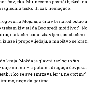
 ne i čovjeka. Mir nećemo postići bježeći na
 izgledalo teško ili čak nemoguće.
progovorio Mojsiju, a čitav bi narod ostao u
 trebam živjeti da Bog sredi moj život”. No
drugi također budu izbavljeni, oslobođeni
 izlaze i propovijedaju, a mnoštvo se krsti,
do kraja. Možda je glavni razlog to što
 – daje mi mir – a potom i drugoga čovjeka,
vjesti: „Tko se sve smrzava jer ja ne gorim?”
 dimimo, nego da gorimo.