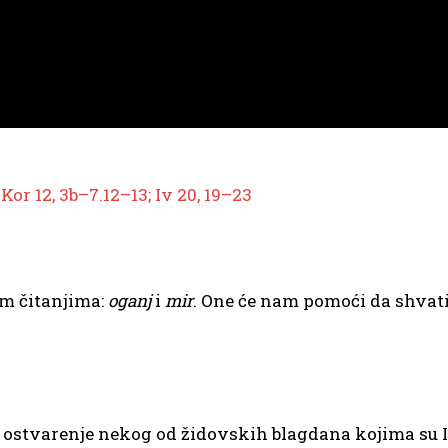
 1Kor 12, 3b–7.12–13; Iv 20, 19–23
im čitanjima:
oganj
i
mir
. One će nam pomoći da shvati
tvarenje nekog od židovskih blagdana kojima su Izrael