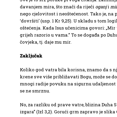
davanjem mira, što znači da riječi
oganj
i
mi
nego cjelovitost i neoštećenost. Tako je, n
‘dovršiti’ (usp. 1 Kr 9,25). U skladu s tom l
oštećenja. Kada Isus učenicima govori: „Mir v
grijeh razorio u vama.” To se događa po Duhu
čovjeka, tj. daje mu mir.
Zaključak
Koliko god vatra bila korisna, znamo da s nj
krene sve više približavati Bogu, može se dog
mnogi radije povuku na sigurnu udaljenost i 
se ne smrznu.
No, za razliku od prave vatre, blizina Duha 
izgara” (Izl 3,2). Gorući grm zapravo je sli