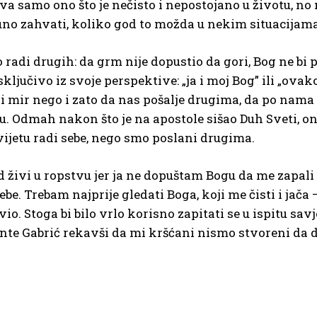
tava samo ono što je nečisto i nepostojano u životu, no
uno zahvati, koliko god to možda u nekim situacijama
 radi drugih: da grm nije dopustio da gori, Bog ne bi 
ljučivo iz svoje perspektive: „ja i moj Bog” ili „ovako
i mir nego i zato da nas pošalje drugima, da po nama 
. Odmah nakon što je na apostole sišao Duh Sveti, oni
vijetu radi sebe, nego smo poslani drugima.
 živi u ropstvu jer ja ne dopuštam Bogu da me zapali 
be. Trebam najprije gledati Boga, koji me čisti i jača
ivio. Stoga bi bilo vrlo korisno zapitati se u ispitu sa
. Ante Gabrić rekavši da mi kršćani nismo stvoreni da