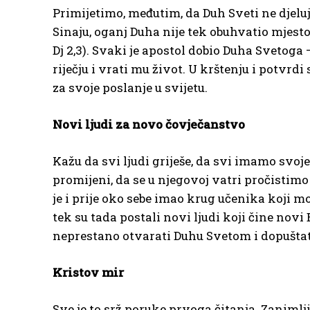
Primijetimo, međutim, da Duh Sveti ne djelu
Sinaju, oganj Duha nije tek obuhvatio mjesto 
Dj 2,3). Svaki je apostol dobio Duha Svetoga –
riječju i vrati mu život. U krštenju i potvrd
za svoje poslanje u svijetu.
Novi ljudi za novo čovječanstvo
Kažu da svi ljudi griješe, da svi imamo svoje 
promijeni, da se u njegovoj vatri pročistim
je i prije oko sebe imao krug učenika koji 
tek su tada postali novi ljudi koji čine novi
neprestano otvarati Duhu Svetom i dopuštati 
Kristov mir
Sve je to srž poruke prvoga čitanja. Zanimlj