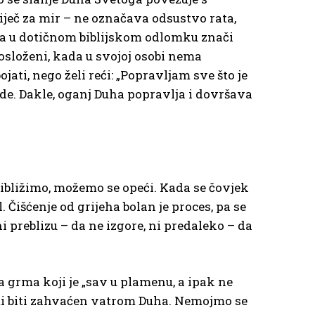
iječ za mir – ne označava odsustvo rata,
ja u dotičnom biblijskom odlomku znači
posloženi, kada u svojoj osobi nema
jati, nego želi reći: „Popravljam sve što je
jude. Dakle, oganj Duha popravlja i dovršava
ribližimo, možemo se opeći. Kada se čovjek
 Čišćenje od grijeha bolan je proces, pa se
 preblizu – da ne izgore, ni predaleko – da
a grma koji je „sav u plamenu, a ipak ne
nosti biti zahvaćen vatrom Duha. Nemojmo se