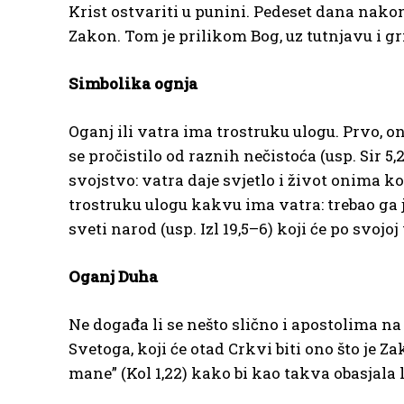
Krist ostvariti u punini. Pedeset dana nakon
Zakon. Tom je prilikom Bog, uz tutnjavu i grm
Simbolika ognja
Oganj ili vatra ima trostruku ulogu. Prvo, on
se pročistilo od raznih nečistoća (usp. Sir 5,2
svojstvo: vatra daje svjetlo i život onima koji
trostruku ulogu kakvu ima vatra: trebao ga 
sveti narod (usp. Izl 19,5–6) koji će po svojoj 
Oganj Duha
Ne događa li se nešto slično i apostolima na
Svetoga, koji će otad Crkvi biti ono što je Za
mane” (Kol 1,22) kako bi kao takva obasjala 