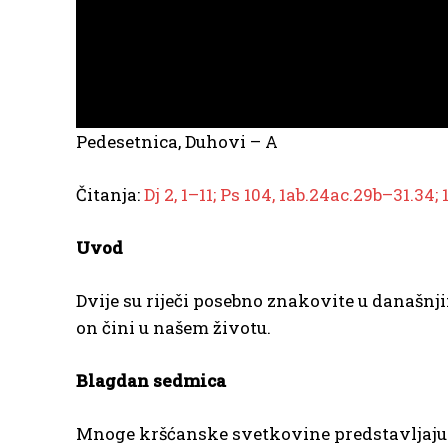
Pedesetnica, Duhovi – A
Čitanja:
Dj 2, 1–11; Ps 104, 1ab.24ac.29b–31.34;
Uvod
Dvije su riječi posebno znakovite u današnj
on čini u našem životu.
Blagdan sedmica
Mnoge kršćanske svetkovine predstavljaju os