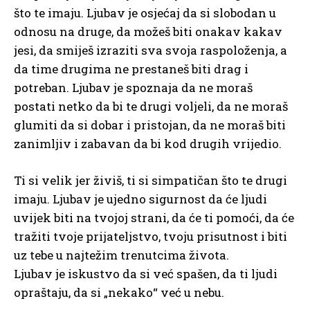
što te imaju. Ljubav je osjećaj da si slobodan u
odnosu na druge, da možeš biti onakav kakav
jesi, da smiješ izraziti sva svoja raspoloženja, a
da time drugima ne prestaneš biti drag i
potreban. Ljubav je spoznaja da ne moraš
postati netko da bi te drugi voljeli, da ne moraš
glumiti da si dobar i pristojan, da ne moraš biti
zanimljiv i zabavan da bi kod drugih vrijedio.
Ti si velik jer živiš, ti si simpatičan što te drugi
imaju. Ljubav je ujedno sigurnost da će ljudi
uvijek biti na tvojoj strani, da će ti pomoći, da će
tražiti tvoje prijateljstvo, tvoju prisutnost i biti
uz tebe u najtežim trenutcima života.
Ljubav je iskustvo da si već spašen, da ti ljudi
opraštaju, da si „nekako“ već u nebu.