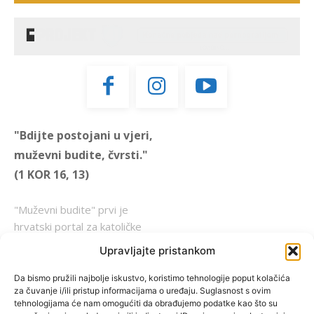
"Bdijte postojani u vjeri,
muževni budite, čvrsti."
(1 KOR 16, 13)
"Muževni budite" prvi je
hrvatski portal za katoličke
muškarce koji pokušava
Upravljajte pristankom
reafirmirati u današnje
vrijeme itekako narušen
Da bismo pružili najbolje iskustvo, koristimo tehnologije poput kolačića
za čuvanje i/ili pristup informacijama o uređaju. Suglasnost s ovim
biblijski koncept muževnosti,
tehnologijama će nam omogućiti da obrađujemo podatke kao što su
koji pokušavamo osvijetliti iz