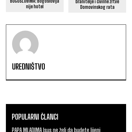
BOGOSLOVIMA: Bogoslovija
branitelje i civilne žrtve
nije hotel
Domovinskog rata
UREDNIŠTVO
POPULARNI ČLANCI
PAPA MLADIMA Isus ne želi da budete lijeni