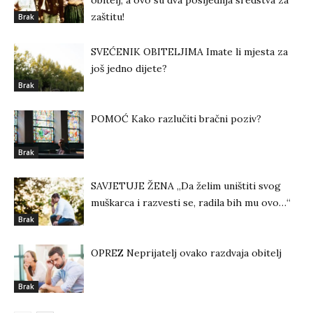
obitelj, a ovo su dva posljednja sredstva za
zaštitu!
Brak
SVEĆENIK OBITELJIMA Imate li mjesta za
još jedno dijete?
Brak
POMOĆ Kako razlučiti bračni poziv?
Brak
SAVJETUJE ŽENA „Da želim uništiti svog
muškarca i razvesti se, radila bih mu ovo…“
Brak
OPREZ Neprijatelj ovako razdvaja obitelj
Brak