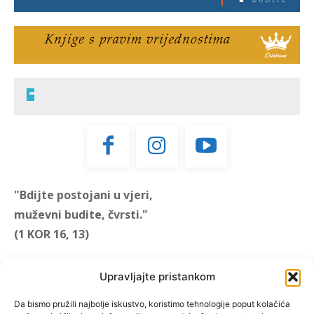
"Bdijte postojani u vjeri,
muževni budite, čvrsti."
(1 KOR 16, 13)
"Muževni budite" prvi je
Upravljajte pristankom
hrvatski portal za katoličke
muškarce koji pokušava
Da bismo pružili najbolje iskustvo, koristimo tehnologije poput kolačića