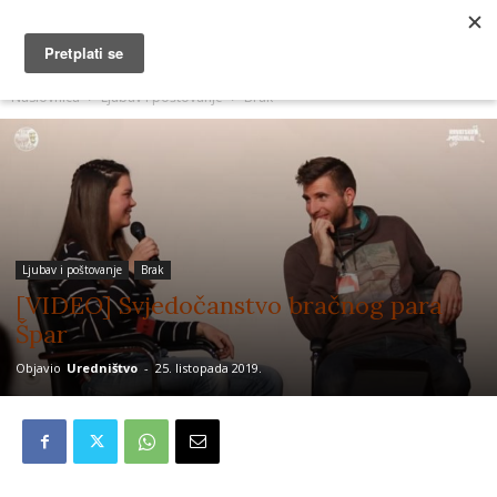
MUŽEVNI BUDITE
Naslovnica
Ljubav i poštovanje
Brak
Ljubav i poštovanje
Brak
[VIDEO] Svjedočanstvo bračnog para
Špar
Objavio
Uredništvo
-
25. listopada 2019.