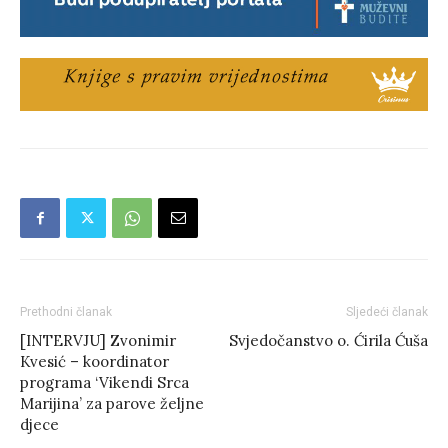
Prethodni članak
Sljedeći članak
[INTERVJU] Zvonimir
Svjedočanstvo o. Ćirila Ćuša
Kvesić – koordinator
programa ‘Vikendi Srca
Marijina’ za parove željne
djece