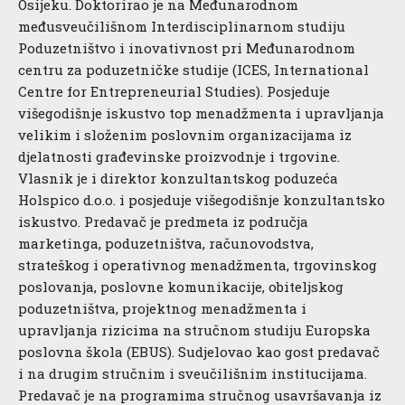
Osijeku. Doktorirao je na Međunarodnom
međusveučilišnom Interdisciplinarnom studiju
Poduzetništvo i inovativnost pri Međunarodnom
centru za poduzetničke studije (ICES, International
Centre for Entrepreneurial Studies). Posjeduje
višegodišnje iskustvo top menadžmenta i upravljanja
velikim i složenim poslovnim organizacijama iz
djelatnosti građevinske proizvodnje i trgovine.
Vlasnik je i direktor konzultantskog poduzeća
Holspico d.o.o. i posjeduje višegodišnje konzultantsko
iskustvo. Predavač je predmeta iz područja
marketinga, poduzetništva, računovodstva,
strateškog i operativnog menadžmenta, trgovinskog
poslovanja, poslovne komunikacije, obiteljskog
poduzetništva, projektnog menadžmenta i
upravljanja rizicima na stručnom studiju Europska
poslovna škola (EBUS). Sudjelovao kao gost predavač
i na drugim stručnim i sveučilišnim institucijama.
Predavač je na programima stručnog usavršavanja iz