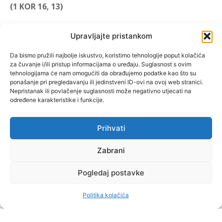
(1 KOR 16, 13)
"Muževni budite" prvi je
Upravljajte pristankom
hrvatski portal za katoličke
muškarce koji pokušava
Da bismo pružili najbolje iskustvo, koristimo tehnologije poput kolačića
za čuvanje i/ili pristup informacijama o uređaju. Suglasnost s ovim
reafirmirati u današnje
tehnologijama će nam omogućiti da obrađujemo podatke kao što su
vrijeme itekako narušen
ponašanje pri pregledavanju ili jedinstveni ID-ovi na ovoj web stranici.
biblijski koncept muževnosti,
Nepristanak ili povlačenje suglasnosti može negativno utjecati na
određene karakteristike i funkcije.
koji pokušavamo osvijetliti iz
više aspekata, prigodnih
rubrika i poticajnih inicijativa.
Prihvati
Zabrani
O nama
Doniraj
Pogledaj postavke
Politika kolačića
by Dominis za Muževni budite