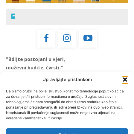
"Bdijte postojani u vjeri,
muževni budite, čvrsti."
(1 KOR 16, 13)
Upravljajte pristankom
"Muževni budite" prvi je
Da bismo pružili najbolje iskustvo, koristimo tehnologije poput kolačića
za čuvanje i/ili pristup informacijama o uređaju. Suglasnost s ovim
hrvatski portal za katoličke
tehnologijama će nam omogućiti da obrađujemo podatke kao što su
muškarce koji pokušava
ponašanje pri pregledavanju ili jedinstveni ID-ovi na ovoj web stranici.
reafirmirati u današnje
Nepristanak ili povlačenje suglasnosti može negativno utjecati na
određene karakteristike i funkcije.
vrijeme itekako narušen
biblijski koncept muževnosti,
koji pokušavamo osvijetliti iz