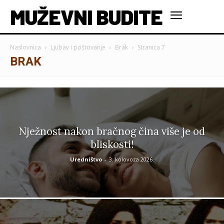
MUŽEVNI BUDITE
Naslovnica
Ljubav i poštovanje
Brak
Stranica 7
BRAK
Nježnost nakon bračnog čina više je od
bliskosti!
Uredništvo
-
3. kolovoza 2026.