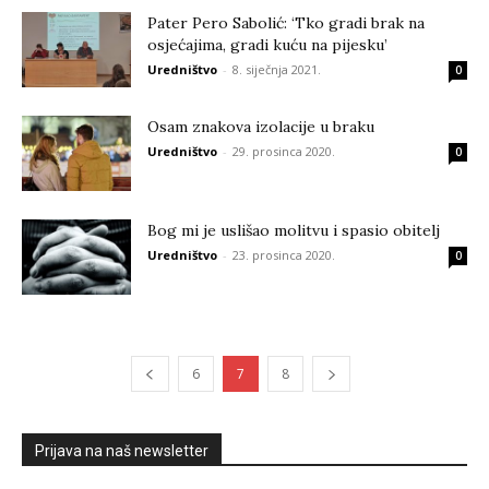
Pater Pero Sabolić: ‘Tko gradi brak na
osjećajima, gradi kuću na pijesku’
Uredništvo
-
8. siječnja 2021.
0
Osam znakova izolacije u braku
Uredništvo
-
29. prosinca 2020.
0
Bog mi je uslišao molitvu i spasio obitelj
Uredništvo
-
23. prosinca 2020.
0
6
7
8
Prijava na naš newsletter