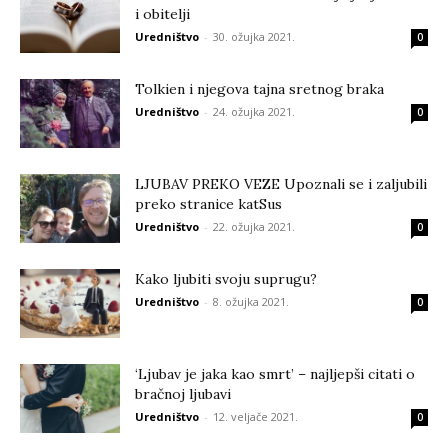
i obitelji
Uredništvo
-
30. ožujka 2021.
0
Tolkien i njegova tajna sretnog braka
Uredništvo
-
24. ožujka 2021.
0
LJUBAV PREKO VEZE Upoznali se i zaljubili
preko stranice katSus
Uredništvo
-
22. ožujka 2021.
0
Kako ljubiti svoju suprugu?
Uredništvo
-
8. ožujka 2021.
0
‘Ljubav je jaka kao smrt’ – najljepši citati o
bračnoj ljubavi
Uredništvo
-
12. veljače 2021.
0