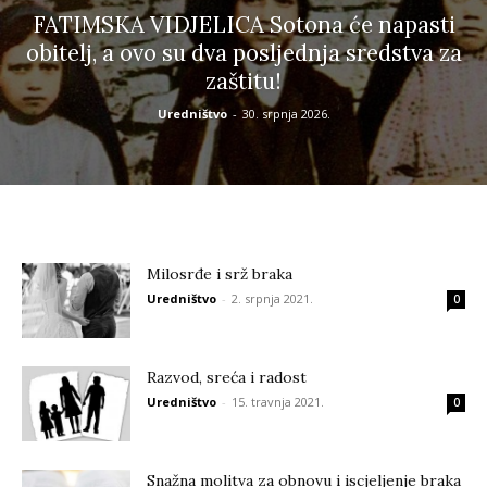
FATIMSKA VIDJELICA Sotona će napasti
obitelj, a ovo su dva posljednja sredstva za
zaštitu!
Uredništvo
-
30. srpnja 2026.
Milosrđe i srž braka
Uredništvo
-
2. srpnja 2021.
0
Razvod, sreća i radost
Uredništvo
-
15. travnja 2021.
0
Snažna molitva za obnovu i iscjeljenje braka